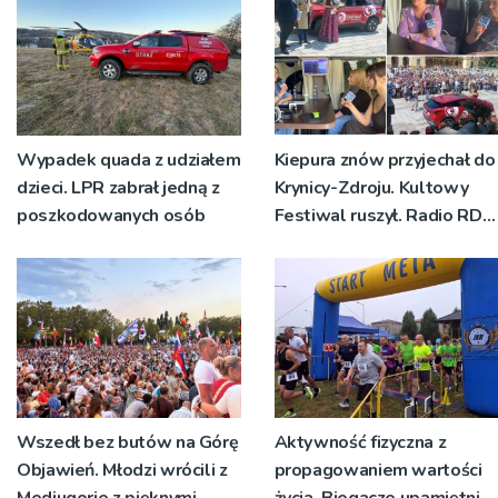
Wypadek quada z udziałem
Kiepura znów przyjechał do
dzieci. LPR zabrał jedną z
Krynicy-Zdroju. Kultowy
poszkodowanych osób
Festiwal ruszył. Radio RDN
nadawało program na
żywo [ZDJĘCIA]
Wszedł bez butów na Górę
Aktywność fizyczna z
Objawień. Młodzi wrócili z
propagowaniem wartości