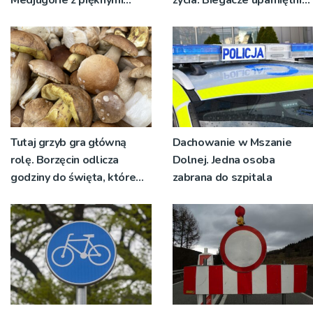
Medjugorie z pięknymi
życia. Biegacze upamiętnili
przeżyciami
św. Maksymiliana Kolbego
Tutaj grzyb gra główną
Dachowanie w Mszanie
rolę. Borzęcin odlicza
Dolnej. Jedna osoba
godziny do święta, które
zabrana do szpitala
wyrosło na tradycji
pokoleń