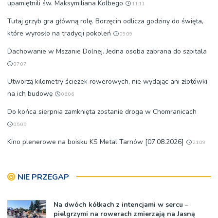
upamiętnili św. Maksymiliana Kolbego
11:11
Tutaj grzyb gra główną rolę. Borzęcin odlicza godziny do święta,
które wyrosło na tradycji pokoleń
09:09
Dachowanie w Mszanie Dolnej. Jedna osoba zabrana do szpitala
07:07
Utworzą kilometry ścieżek rowerowych, nie wydając ani złotówki
na ich budowę
06:06
Do końca sierpnia zamknięta zostanie droga w Chomranicach
05:05
Kino plenerowe na boisku KS Metal Tarnów [07.08.2026]
21:09
NIE PRZEGAP
Na dwóch kółkach z intencjami w sercu –
pielgrzymi na rowerach zmierzają na Jasną