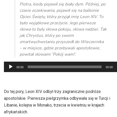
Piotra, kiedy pojawił się biały dym. Później, po
czasie oczekiwania, pojawił się na balkonie
Ojciec Święty, który przyjął imię Leon XIV. To
było wyjątkowe przeżycie. Jego pierwsze
słowa to były słowa pokoju, słowa nadziei. Tak
jak Chrystus, który po swoim
zmartwychwstaniu przyszedł do Wieczernika
– w miejsce, gdzie przebywali apostołowie,
powitał słowami 'Pokój wam!’.
Odtwarzacz
00:00
00:00
plików
dźwiękowych
Do tej pory, Leon XIV odbył trzy zagraniczne podróże
apostolskie. Pierwsza pielgrzymka odbywała się w Turcji i
Libanie, kolejna w Monako, trzecia w kwietniu w krajach
afrykańskich.