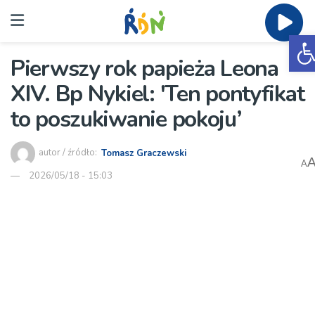
O
Pierwszy rok papieża Leona
XIV. Bp Nykiel: 'Ten pontyfikat
to poszukiwanie pokoju’
autor / źródło:
Tomasz Graczewski
A
2026/05/18 - 15:03