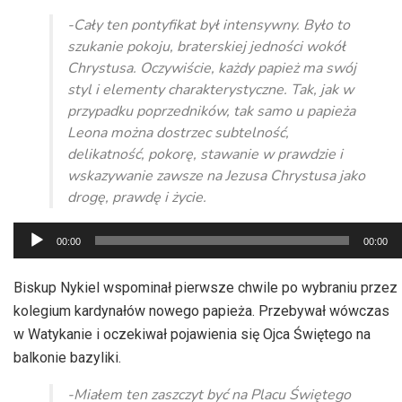
-Cały ten pontyfikat był intensywny. Było to
szukanie pokoju, braterskiej jedności wokół
Chrystusa. Oczywiście, każdy papież ma swój
styl i elementy charakterystyczne. Tak, jak w
przypadku poprzedników, tak samo u papieża
Leona można dostrzec subtelność,
delikatność, pokorę, stawanie w prawdzie i
wskazywanie zawsze na Jezusa Chrystusa jako
drogę, prawdę i życie.
Odtwarzacz
00:00
00:00
plików
dźwiękowych
Biskup Nykiel wspominał pierwsze chwile po wybraniu przez
kolegium kardynałów nowego papieża. Przebywał wówczas
w Watykanie i oczekiwał pojawienia się Ojca Świętego na
balkonie bazyliki.
-Miałem ten zaszczyt być na Placu Świętego