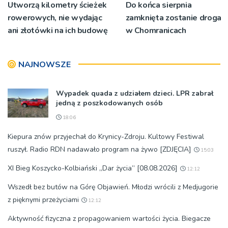
Utworzą kilometry ścieżek
Do końca sierpnia
rowerowych, nie wydając
zamknięta zostanie droga
ani złotówki na ich budowę
w Chomranicach
NAJNOWSZE
Wypadek quada z udziałem dzieci. LPR zabrał
jedną z poszkodowanych osób
18:06
Kiepura znów przyjechał do Krynicy-Zdroju. Kultowy Festiwal
ruszył. Radio RDN nadawało program na żywo [ZDJĘCIA]
15:03
XI Bieg Koszycko-Kolbiański „Dar życia” [08.08.2026]
12:12
Wszedł bez butów na Górę Objawień. Młodzi wrócili z Medjugorie
z pięknymi przeżyciami
12:12
Aktywność fizyczna z propagowaniem wartości życia. Biegacze