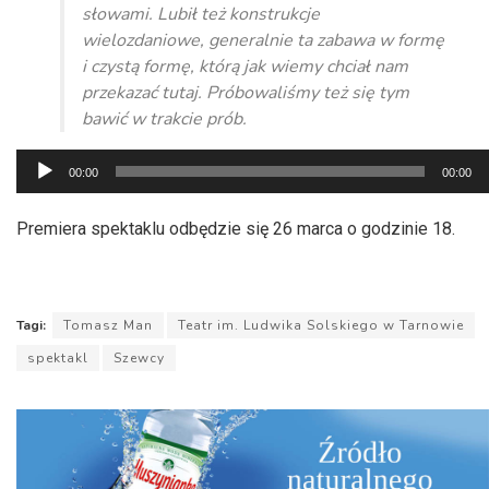
słowami. Lubił też konstrukcje
wielozdaniowe, generalnie ta zabawa w formę
i czystą formę, którą jak wiemy chciał nam
przekazać tutaj. Próbowaliśmy też się tym
bawić w trakcie prób.
Odtwarzacz
00:00
00:00
plików
dźwiękowych
Premiera spektaklu odbędzie się 26 marca o godzinie 18.
Tagi:
Tomasz Man
Teatr im. Ludwika Solskiego w Tarnowie
spektakl
Szewcy