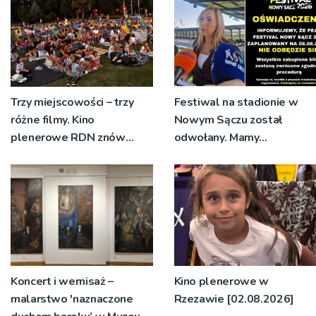
Trzy miejscowości – trzy
Festiwal na stadionie w
różne filmy. Kino
Nowym Sączu został
plenerowe RDN znów
odwołany. Mamy
rusza w region
oświadczenia
organizatorów i spółki NIK
Koncert i wernisaż –
Kino plenerowe w
malarstwo 'naznaczone
Rzezawie [02.08.2026]