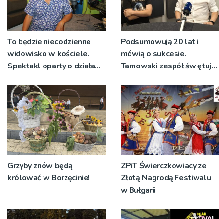
To będzie niecodzienne
Podsumowują 20 lat i
widowisko w kościele.
mówią o sukcesie.
Spektakl oparty o działa
Tarnowski zespół świętuje
św. Teresy Wielkiej
jubileusz i zaprasza na
koncert
Grzyby znów będą
ZPiT Świerczkowiacy ze
królować w Borzęcinie!
Złotą Nagrodą Festiwalu
w Bułgarii