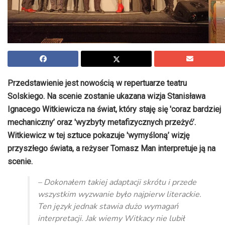
Przedstawienie jest nowością w repertuarze teatru
Solskiego. Na scenie zostanie ukazana wizja Stanisława
Ignacego Witkiewicza na świat, który staję się 'coraz bardziej
mechaniczny’ oraz 'wyzbyty metafizycznych przeżyć’.
Witkiewicz w tej sztuce pokazuje 'wymyśloną’ wizję
przyszłego świata, a reżyser Tomasz Man interpretuje ją na
scenie.
– Dokonałem takiej adaptacji skrótu i przede
wszystkim wyzwanie było najpierw literackie.
Ten język jednak stawia dużo wymagań
interpretacji. Jak wiemy Witkacy nie lubił