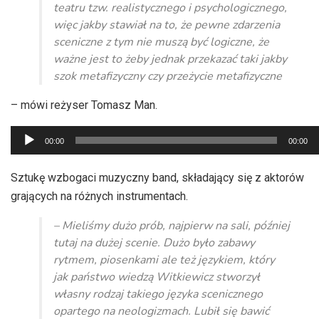
teatru tzw. realistycznego i psychologicznego,
więc jakby stawiał na to, że pewne zdarzenia
sceniczne z tym nie muszą być logiczne, że
ważne jest to żeby jednak przekazać taki jakby
szok metafizyczny czy przeżycie metafizyczne
– mówi reżyser Tomasz Man.
Odtwarzacz
00:00
00:00
plików
dźwiękowych
Sztukę wzbogaci muzyczny band, składający się z aktorów
grających na różnych instrumentach.
– Mieliśmy dużo prób, najpierw na sali, później
tutaj na dużej scenie. Dużo było zabawy
rytmem, piosenkami ale też językiem, który
jak państwo wiedzą Witkiewicz stworzył
własny rodzaj takiego języka scenicznego
opartego na neologizmach. Lubił się bawić