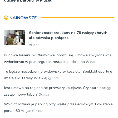
duchem baroku’ w Muzeum
Diecezjalnym
NAJNOWSZE
Senior został oszukany na 78 tysięcy złotych,
ale odzyska pieniądze
17:05
Budowa basenu w Ptaszkowej opóźni się. Umowa z wykonawcą
wyłonionym w przetargu nie zostanie podpisana
15:03
To będzie niecodzienne widowisko w kościele. Spektakl oparty o
działa św. Teresy Wielkiej
15:03
Jest umowa na regionalne przewozy kolejowe. Czy stare pociągi
zastąpi nowy tabor?
14:02
Wojnicz rozbuduje parking przy węźle przesiadkowym. Powstanie
ponad 60 miejsc
14:02