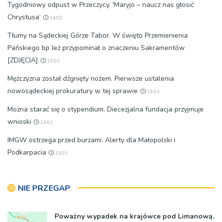
Tygodniowy odpust w Przeczycy. 'Maryjo – naucz nas głosić
Chrystusa’
14:02
Tłumy na Sądeckiej Górze Tabor. W święto Przemienienia
Pańskiego bp Jeż przypominał o znaczeniu Sakramentów
[ZDJĘCIA]
13:01
Mężczyzna został dźgnięty nożem. Pierwsze ustalenia
nowosądeckiej prokuratury w tej sprawie
13:01
Można starać się o stypendium. Diecezjalna fundacja przyjmuje
wnioski
13:01
IMGW ostrzega przed burzami. Alerty dla Małopolski i
Podkarpacia
13:01
NIE PRZEGAP
Poważny wypadek na krajówce pod Limanową.