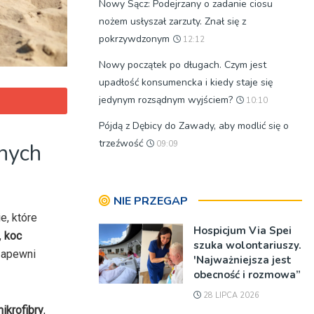
Nowy Sącz: Podejrzany o zadanie ciosu
nożem usłyszał zarzuty. Znał się z
pokrzywdzonym
12:12
Nowy początek po długach. Czym jest
upadłość konsumencka i kiedy staje się
jedynym rozsądnym wyjściem?
10:10
Pójdą z Dębicy do Zawady, aby modlić się o
trzeźwość
nych
09:09
NIE PRZEGAP
e, które
Hospicjum Via Spei
,
koc
szuka wolontariuszy.
 zapewni
'Najważniejsza jest
obecność i rozmowa”
28 LIPCA 2026
mikrofibry
,