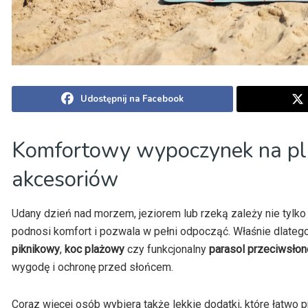
Udostępnij na Facebook
Komfortowy wypoczynek na pla
akcesoriów
Udany dzień nad morzem, jeziorem lub rzeką zależy nie tylk
podnosi komfort i pozwala w pełni odpocząć. Właśnie dlatego
piknikowy
,
koc plażowy
czy funkcjonalny
parasol przeciwsło
wygodę i ochronę przed słońcem.
Coraz więcej osób wybiera także lekkie dodatki, które łatw