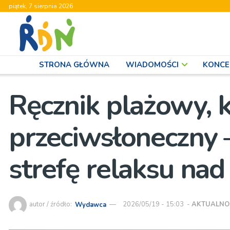
piątek, 7 sierpnia 2026
STRONA GŁÓWNA
WIADOMOŚCI
KONCE
Ręcznik plażowy, k
przeciwsłoneczny 
strefę relaksu na
autor / źródło:
Wydawca
2026/05/19 - 15:03
-
AKTUALNO