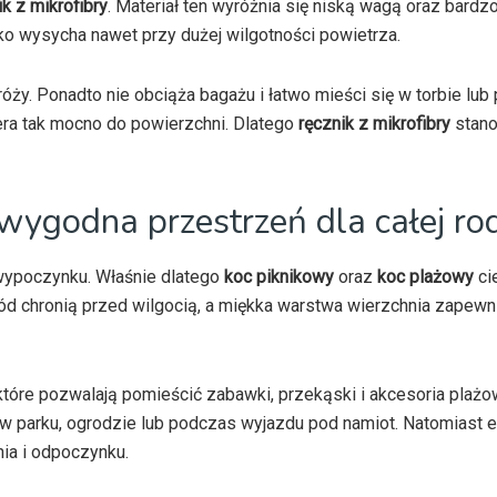
ik z mikrofibry
. Materiał ten wyróżnia się niską wagą oraz bardz
bko wysycha nawet przy dużej wilgotności powietrza.
óży. Ponadto nie obciąża bagażu i łatwo mieści się w torbie lub 
era tak mocno do powierzchni. Dlatego
ręcznik z mikrofibry
stano
wygodna przestrzeń dla całej ro
wypoczynku. Właśnie dlatego
koc piknikowy
oraz
koc plażowy
ci
 chronią przed wilgocią, a miękka warstwa wierzchnia zapew
tóre pozwalają pomieścić zabawki, przekąski i akcesoria plażo
 parku, ogrodzie lub podczas wyjazdu pod namiot. Natomiast 
ia i odpoczynku.