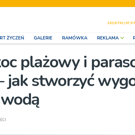
103,6 FM | 97,0 
RT ŻYCZEŃ
GALERIE
RAMÓWKA
REKLAMA
oc plażowy i paras
– jak stworzyć wyg
d wodą
ŚCI