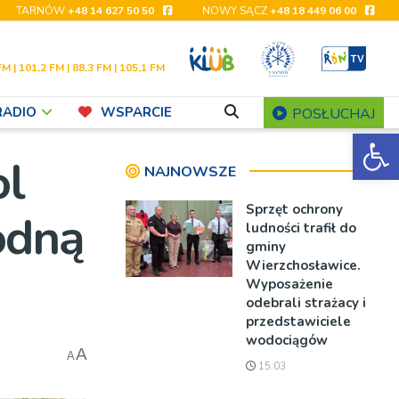
TARNÓW
+48 14 627 50 50
NOWY SĄCZ
+48 18 449 06 00
FM | 101,2 FM | 88,3 FM | 105,1 FM
RADIO
WSPARCIE
POSŁUCHAJ
Ot
ol
NAJNOWSZE
Sprzęt ochrony
odną
ludności trafił do
gminy
Wierzchosławice.
Wyposażenie
odebrali strażacy i
przedstawiciele
wodociągów
A
A
15:03