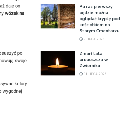
aż daje on
Po raz pierwszy
będzie można
mny
wózek na
oglądać kryptę pod
kościółkiem na
Starym Cmentarzu
9 LIPCA 2026
 osuszyć po
Zmarł tata
proboszcza w
chowują swoje
Zwierniku
31 LIPCA 2026
nsywne kolory
ub wygodnej