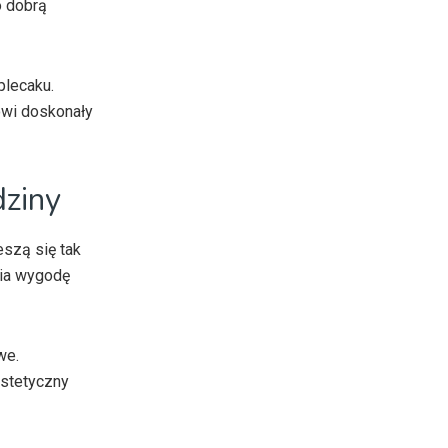
o dobrą
plecaku.
wi doskonały
dziny
eszą się tak
nia wygodę
we.
estetyczny