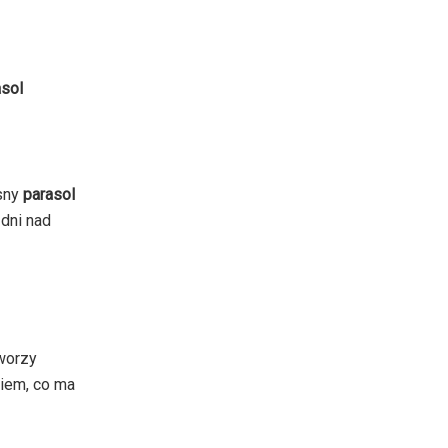
asol
esny
parasol
dni nad
tworzy
iem, co ma