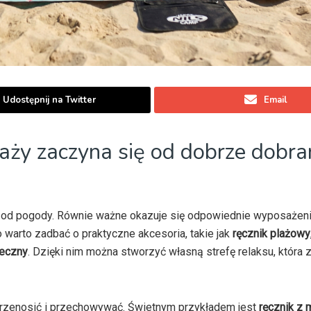
Udostępnij na Twitter
Email
ży zaczyna się od dobrze dobra
o od pogody. Równie ważne okazuje się odpowiednie wyposażeni
 warto zadbać o praktyczne akcesoria, takie jak
ręcznik plażowy
neczny
. Dzięki nim można stworzyć własną strefę relaksu, która
o przenosić i przechowywać. Świetnym przykładem jest
ręcznik z 