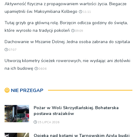
Aktywność fizyczna z propagowaniem wartości życia. Biegacze
upamiętnili św. Maksymiliana Kolbego
11:11
Tutaj grzyb gra główną rolę. Borzęcin odlicza godziny do święta,
które wyrosło na tradycji pokoleń
09:09
Dachowanie w Mszanie Dolnej. Jedna osoba zabrana do szpitala
07:07
Utworzą kilometry ścieżek rowerowych, nie wydając ani złotówki
na ich budowę
06:06
NIE PRZEGAP
Pożar w Woli Skrzydlańskiej. Bohaterska
postawa strażaków
15 LIPCA 2026
Opieka nad kotami w Tarnowskim Azylu budzi