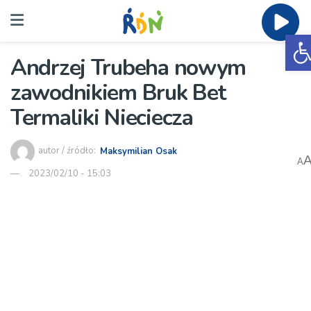
O
Andrzej Trubeha nowym
zawodnikiem Bruk Bet
Termaliki Nieciecza
autor / źródło:
Maksymilian Osak
A
2023/02/10 - 15:03