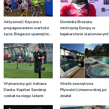
Aktywność fizyczna z
Dominika Brzeska
propagowaniem wartości
mistrzynią Europy w
życia. Biegacze upamiętnili
kajakarstwie slalomowym!
św. Maksymiliana Kolbego
Wymarzony gol Adriana
Strefa zewnętrzna
Danka. Kapitan Sandecji
Pływalni Limanowskiej już
czekał na niego latami
działa!