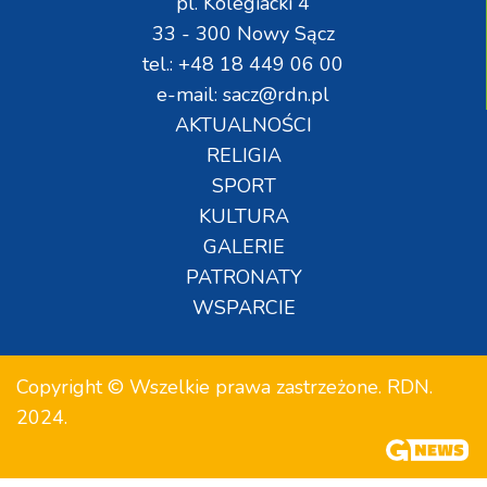
pl. Kolegiacki 4
33 - 300 Nowy Sącz
tel.: +48 18 449 06 00
e-mail: sacz@rdn.pl
AKTUALNOŚCI
RELIGIA
SPORT
KULTURA
GALERIE
PATRONATY
WSPARCIE
Copyright © Wszelkie prawa zastrzeżone. RDN.
2024.