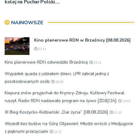
kolej na Puchar Polski.
„Chcemy wygrywać”
NAJNOWSZE
Kino plenerowe RDN w Brzeźnicy [08.08.2026]
23:11
Kino plenerowe RDN odwiedziło Brzeźnicę
23:11
Wypadek quada z udziałem dzieci. LPR zabrał jedną z
poszkodowanych osób
18:06
Kiepura znów przyjechał do Krynicy-Zdroju. Kultowy Festiwal
ruszył. Radio RDN nadawało program na żywo [ZDJĘCIA]
15:03
XI Bieg Koszycko-Kolbiański „Dar życia” [08.08.2026]
12:12
Wszedł bez butów na Górę Objawień. Młodzi wrócili z Medjugorie
z pięknymi przeżyciami
12:12