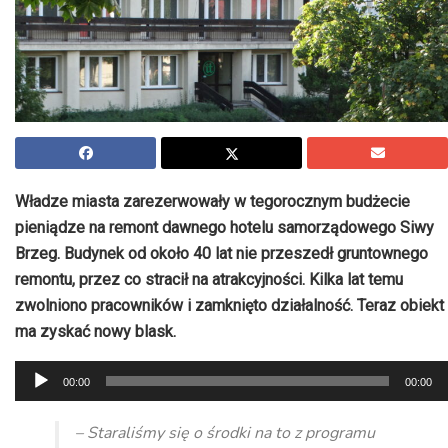
Władze miasta zarezerwowały w tegorocznym budżecie
pieniądze na remont dawnego hotelu samorządowego Siwy
Brzeg. Budynek od około 40 lat nie przeszedł gruntownego
remontu, przez co stracił na atrakcyjności. Kilka lat temu
zwolniono pracowników i zamknięto działalność. Teraz obiekt
ma zyskać nowy blask.
Odtwarzacz
00:00
00:00
plików
dźwiękowych
– Staraliśmy się o środki na to z programu