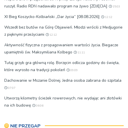
ruszył. Radio RDN nadawało program na żywo [ZDJĘCIA]
15:03
XI Bieg Koszycko-Kolbiański „Dar życia” [08.08.2026]
12:12
Wszedł bez butów na Górę Objawień. Młodzi wrócili z Medjugorie
z pięknymi przeżyciami
12:12
Aktywność fizyczna z propagowaniem wartości życia. Biegacze
upamiętnili św. Maksymiliana Kolbego
11:11
Tutaj grzyb gra główną rolę. Borzęcin odlicza godziny do święta,
które wyrosło na tradycji pokoleń
09:09
Dachowanie w Mszanie Dolnej. Jedna osoba zabrana do szpitala
07:07
Utworzą kilometry ścieżek rowerowych, nie wydając ani złotówki
na ich budowę
06:06
NIE PRZEGAP