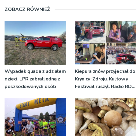
ZOBACZ RÓWNIEŻ
Wypadek quada z udziałem
Kiepura znów przyjechał do
dzieci. LPR zabrał jedną z
Krynicy-Zdroju. Kultowy
poszkodowanych osób
Festiwal ruszył. Radio RDN
nadawało program na
żywo [ZDJĘCIA]