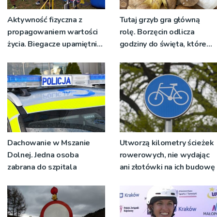
Aktywność fizyczna z
Tutaj grzyb gra główną
propagowaniem wartości
rolę. Borzęcin odlicza
życia. Biegacze upamiętnili
godziny do święta, które
św. Maksymiliana Kolbego
wyrosło na tradycji
pokoleń
Dachowanie w Mszanie
Utworzą kilometry ścieżek
Dolnej. Jedna osoba
rowerowych, nie wydając
zabrana do szpitala
ani złotówki na ich budowę