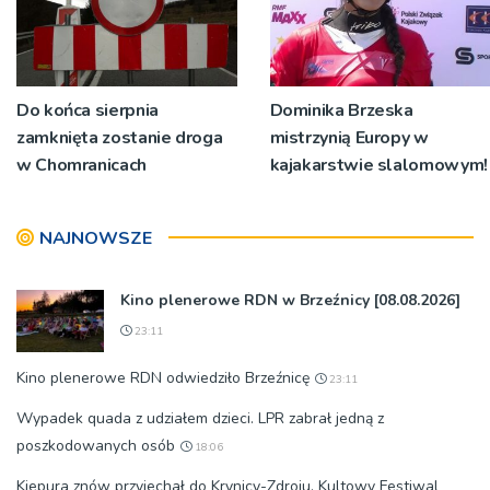
Do końca sierpnia
Dominika Brzeska
zamknięta zostanie droga
mistrzynią Europy w
w Chomranicach
kajakarstwie slalomowym!
NAJNOWSZE
Kino plenerowe RDN w Brzeźnicy [08.08.2026]
23:11
Kino plenerowe RDN odwiedziło Brzeźnicę
23:11
Wypadek quada z udziałem dzieci. LPR zabrał jedną z
poszkodowanych osób
18:06
Kiepura znów przyjechał do Krynicy-Zdroju. Kultowy Festiwal