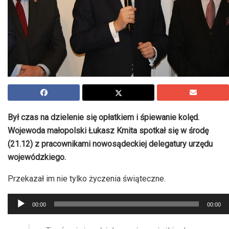
Był czas na dzielenie się opłatkiem i śpiewanie kolęd.
Wojewoda małopolski Łukasz Kmita spotkał się w środę
(21.12) z pracownikami nowosądeckiej delegatury urzędu
wojewódzkiego.
Przekazał im nie tylko życzenia świąteczne.
Odtwarzacz
00:00
00:00
plików
dźwiękowych