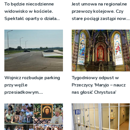
To będzie niecodzienne
Jest umowa na regionalne
widowisko w kościele.
przewozy kolejowe. Czy
Spektakl oparty o działa
stare pociągi zastąpi nowy
św. Teresy Wielkiej
tabor?
Wojnicz rozbuduje parking
Tygodniowy odpust w
przy węźle
Przeczycy. 'Maryjo – naucz
przesiadkowym.
nas głosić Chrystusa’
Powstanie ponad 60
miejsc