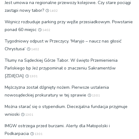
Jest umowa na regionalne przewozy kolejowe. Czy stare pociągi
zastąpi nowy tabor?
14:02
Wojnicz rozbuduje parking przy węźle przesiadkowym. Powstanie
ponad 60 miejsc
14:02
Tygodniowy odpust w Przeczycy. 'Maryjo – naucz nas głosić
Chrystusa’
14:02
Tłumy na Sądeckiej Górze Tabor. W święto Przemienienia
Pańskiego bp Jeż przypominał o znaczeniu Sakramentów
[ZDJĘCIA]
13:01
Mężczyzna został dźgnięty nożem. Pierwsze ustalenia
nowosądeckiej prokuratury w tej sprawie
13:01
Można starać się o stypendium. Diecezjalna fundacja przyjmuje
wnioski
13:01
IMGW ostrzega przed burzami. Alerty dla Małopolski i
Podkarpacia
13:01