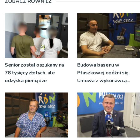
ZOBACZ RÓWNIEŻ
Senior został oszukany na
Budowa basenu w
78 tysięcy złotych, ale
Ptaszkowej opóźni się.
odzyska pieniądze
Umowa z wykonawcą
wyłonionym w przetargu
nie zostanie podpisana