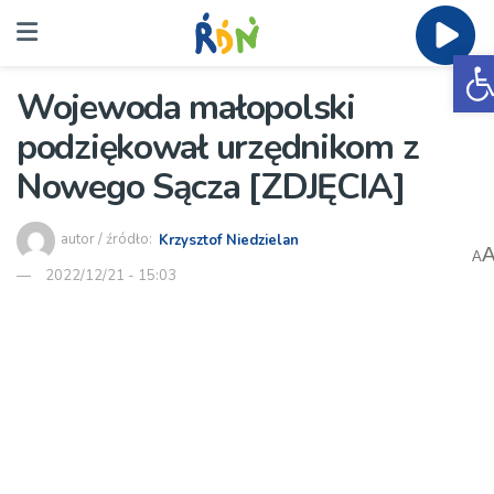
O
Wojewoda małopolski
podziękował urzędnikom z
Nowego Sącza [ZDJĘCIA]
autor / źródło:
Krzysztof Niedzielan
A
2022/12/21 - 15:03