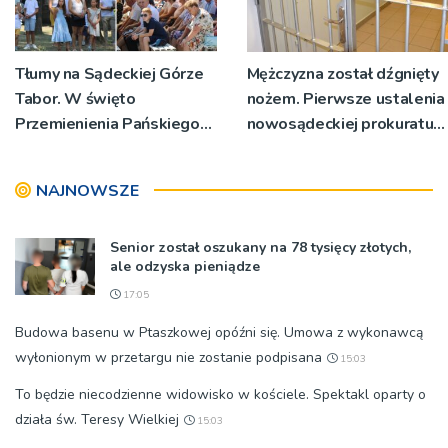
Tłumy na Sądeckiej Górze
Mężczyzna został dźgnięty
Tabor. W święto
nożem. Pierwsze ustalenia
Przemienienia Pańskiego
nowosądeckiej prokuratury
bp Jeż przypominał o
w tej sprawie
znaczeniu Sakramentów
NAJNOWSZE
[ZDJĘCIA]
Senior został oszukany na 78 tysięcy złotych,
ale odzyska pieniądze
17:05
Budowa basenu w Ptaszkowej opóźni się. Umowa z wykonawcą
wyłonionym w przetargu nie zostanie podpisana
15:03
To będzie niecodzienne widowisko w kościele. Spektakl oparty o
działa św. Teresy Wielkiej
15:03