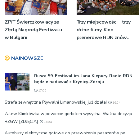
ZPiT Świerczkowiacy ze
Trzy miejscowości – trzy
Złotą Nagrodą Festiwalu
różne filmy. Kino
w Bułgarii
plenerowe RDN znów
rusza w region
NAJNOWSZE
Rusza 59. Festiwal im. Jana Kiepury. Radio RDN
będzie nadawać z Krynicy-Zdroju
17:05
Strefa zewnętrzna Pływalni Limanowskiej już działa!
16:04
Zalew Klimkówka w powiecie gorlickim wysycha. Ważna decyzja
RZGW [ZDJĘCIA]
16:04
Autobusy elektryczne gotowe do przewożenia pasażerów po