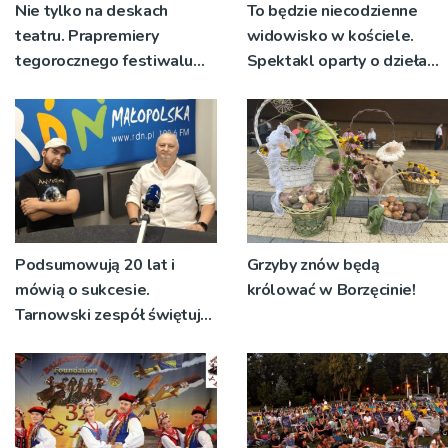
Nie tylko na deskach
To będzie niecodzienne
teatru. Prapremiery
widowisko w kościele.
tegorocznego festiwalu
Spektakl oparty o dzieła
Talia będą wystawiane w
św. Teresy Wielkiej
niecodziennych
okolicznościach
Podsumowują 20 lat i
Grzyby znów będą
mówią o sukcesie.
królować w Borzęcinie!
Tarnowski zespół świętuje
jubileusz i zaprasza na
koncert