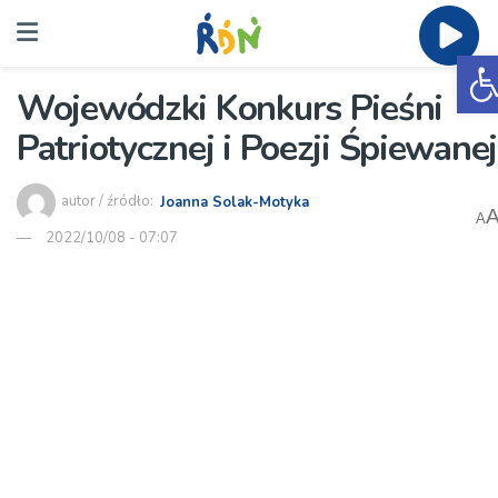
O
Wojewódzki Konkurs Pieśni
Patriotycznej i Poezji Śpiewanej
autor / źródło:
Joanna Solak-Motyka
A
2022/10/08 - 07:07