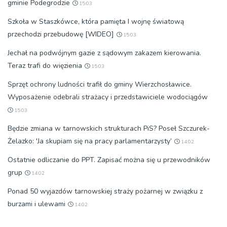
gminie Podegrodzie
15:03
Szkoła w Staszkówce, która pamięta I wojnę światową
przechodzi przebudowę [WIDEO]
15:03
Jechał na podwójnym gazie z sądowym zakazem kierowania.
Teraz trafi do więzienia
15:03
Sprzęt ochrony ludności trafił do gminy Wierzchosławice.
Wyposażenie odebrali strażacy i przedstawiciele wodociągów
15:03
Będzie zmiana w tarnowskich strukturach PiS? Poseł Szczurek-
Żelazko: 'Ja skupiam się na pracy parlamentarzysty’
14:02
Ostatnie odliczanie do PPT. Zapisać można się u przewodników
grup
14:02
Ponad 50 wyjazdów tarnowskiej straży pożarnej w związku z
burzami i ulewami
14:02