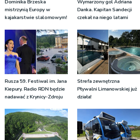
Dominika Brzeska
Wymarzony gol Adriana
mistrzynią Europy w
Danka. Kapitan Sandecji
kajakarstwie slalomowym!
czekał na niego latami
Rusza 59. Festiwal im. Jana
Strefa zewnętrzna
Kiepury. Radio RDN będzie
Pływalni Limanowskiej już
nadawać z Krynicy-Zdroju
działa!