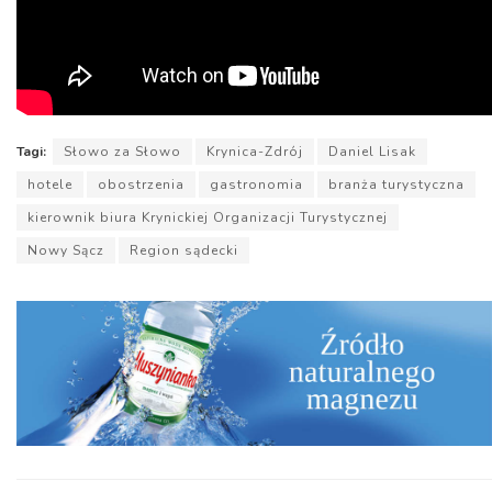
Tagi:
Słowo za Słowo
Krynica-Zdrój
Daniel Lisak
hotele
obostrzenia
gastronomia
branża turystyczna
kierownik biura Krynickiej Organizacji Turystycznej
Nowy Sącz
Region sądecki