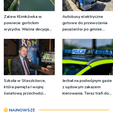
Zalew Klimkówka w
Autobusy elektryczne
powiecie gorlickim
gotowe do przewożenia
wysycha. Ważna decyzja
pasażerów po gminie
RZGW [ZDJĘCIA]
Podegrodzie
Szkoła w Staszkówce,
Jechał na podwójnym gazie
która pamięta I wojnę
z sądowym zakazem
światową przechodzi
kierowania. Teraz trafi do
przebudowę [WIDEO]
więzienia
NAJNOWSZE