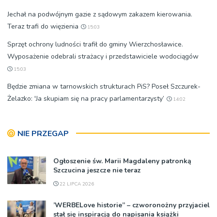
Jechał na podwójnym gazie z sądowym zakazem kierowania.
Teraz trafi do więzienia
15:03
Sprzęt ochrony ludności trafił do gminy Wierzchosławice.
Wyposażenie odebrali strażacy i przedstawiciele wodociągów
15:03
Będzie zmiana w tarnowskich strukturach PiS? Poseł Szczurek-
Żelazko: 'Ja skupiam się na pracy parlamentarzysty’
14:02
NIE PRZEGAP
Ogłoszenie św. Marii Magdaleny patronką
Szczucina jeszcze nie teraz
22 LIPCA 2026
’WERBELove historie” – czworonożny przyjaciel
stał się inspiracją do napisania książki