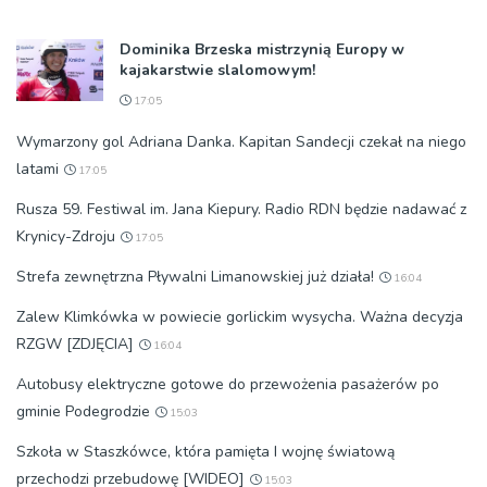
Dominika Brzeska mistrzynią Europy w
kajakarstwie slalomowym!
17:05
Wymarzony gol Adriana Danka. Kapitan Sandecji czekał na niego
latami
17:05
Rusza 59. Festiwal im. Jana Kiepury. Radio RDN będzie nadawać z
Krynicy-Zdroju
17:05
Strefa zewnętrzna Pływalni Limanowskiej już działa!
16:04
Zalew Klimkówka w powiecie gorlickim wysycha. Ważna decyzja
RZGW [ZDJĘCIA]
16:04
Autobusy elektryczne gotowe do przewożenia pasażerów po
gminie Podegrodzie
15:03
Szkoła w Staszkówce, która pamięta I wojnę światową
przechodzi przebudowę [WIDEO]
15:03