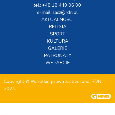
tel.: +48 18 449 06 00
e-mail: sacz@rdn.pl
AKTUALNOŚCI
RELIGIA
SPORT
KULTURA
GALERIE
PATRONATY
WSPARCIE
Copyright © Wszelkie prawa zastrzeżone. RDN.
2024.