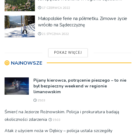
17 CZERWCA 2022
Małopolskie ferie na półmetku. Zimowe życie
wróciło na Sądecczyznę
21 STYCZNIA 2022
POKAŻ WIĘCEJ
NAJNOWSZE
Pijany kierowca, potrącenie pieszego – to nie
był bezpieczny weekend w regionie
limanowskim
15:03
Śmierć na Jeziorze Rożnowskim. Policja i prokuratura badają
okoliczności zdarzenia
15:03
Atak z użyciem noża w Dębicy – policja ustala szczegóły