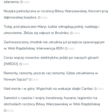
zdarzenia
14:02
Muzyka patriotyczna w rocznicę Bitwy Warszawskiej. Koncert przy
dąbrowskiej bazylice
14:02
Tutaj, pod płaszczem Maryi, ludzie odnajdują pokój, nadzieję i
umocnienie. Zbliża się odpust w Bruśniku
14:02
Zachwaszczony chodnik nie utrudnia już przejścia spacerującym
w Woli Rzędzińskiej. Interwencja RDN
14:02
Coraz więcej rowerów-elektryków jeździ po naszych górach
[WIEDO]
14:02
Remonty, remonty, jeszcze raz remonty. Gdzie utrudnienia w
Nowym Sączu?
13:01
Nad morze i w góry. Wyjechali na wakacje dzięki Caritas
13:01
Samolot z czasów I wojny światowej, husaria, legioniści na
obchodach rocznicy Bitwy Warszawskiej w Woli Rzędzińskiej
12:12