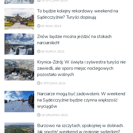
15 STYCZNIA 2025
To będzie kolejny rekordowy weekend na
Sądecczyźnie? Turyści dopisują
10 MAJA 2024
Znów będzie można jeździć na stokach
narciarskich!
28 MARCA 2023
Krynica-Zdrój: W święta i sylwestra turyści nie
zawiedli, ale sporo miejsc noclegowych
pozostało wolnych
2 STYCZNIA 2023
Narciarze mogą być zadowoleni. W weekend
na Sądecczyźnie będzie czynna większość
wyciągów
16 GRUDNIA 2022
Burzowo na szczytach, spokojniej w dolinach.
Jak spędzić weekend w regionie sądeckim?