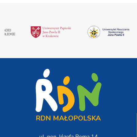
RDN MAŁOPOLSKA
ul. gen. Józefa Bema 14