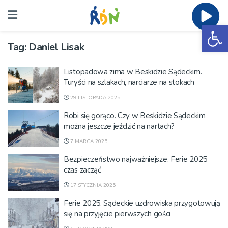
Ot
Tag:
Daniel Lisak
Listopadowa zima w Beskidzie Sądeckim.
Turyści na szlakach, narciarze na stokach
29 LISTOPADA 2025
Robi się gorąco. Czy w Beskidzie Sądeckim
można jeszcze jeździć na nartach?
7 MARCA 2025
Bezpieczeństwo najważniejsze. Ferie 2025
czas zacząć
17 STYCZNIA 2025
Ferie 2025. Sądeckie uzdrowiska przygotowują
się na przyjęcie pierwszych gości