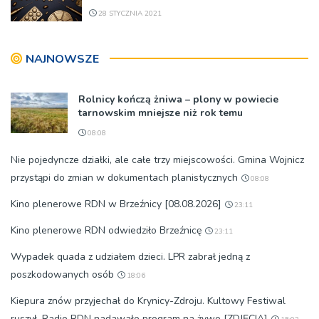
28 STYCZNIA 2021
NAJNOWSZE
Rolnicy kończą żniwa – plony w powiecie
tarnowskim mniejsze niż rok temu
08:08
Nie pojedyncze działki, ale całe trzy miejscowości. Gmina Wojnicz
przystąpi do zmian w dokumentach planistycznych
08:08
Kino plenerowe RDN w Brzeźnicy [08.08.2026]
23:11
Kino plenerowe RDN odwiedziło Brzeźnicę
23:11
Wypadek quada z udziałem dzieci. LPR zabrał jedną z
poszkodowanych osób
18:06
Kiepura znów przyjechał do Krynicy-Zdroju. Kultowy Festiwal
ruszył. Radio RDN nadawało program na żywo [ZDJĘCIA]