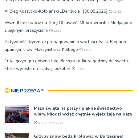
15:03
XI Bieg Koszycko-Kolbiański „Dar życia” [08.08.2026]
12:12
Wszedł bez butów na Górę Objawień. Młodzi wrócili z Medjugorie
z pięknymi przeżyciami
12:12
Aktywność fizyczna z propagowaniem wartości życia. Biegacze
upamiętnili św. Maksymiliana Kolbego
11:11
Tutaj grzyb gra główną rolę. Borzęcin odlicza godziny do święta,
które wyrosło na tradycji pokoleń
09:09
NIE PRZEGAP
Msza święta na plaży i piękne świadectwo
wiary. Młodzi wciąż chętnie wyjeżdżają na oazy
5 SIERPNIA 2026
Grzyby znów będą królować w Borzęcinie!