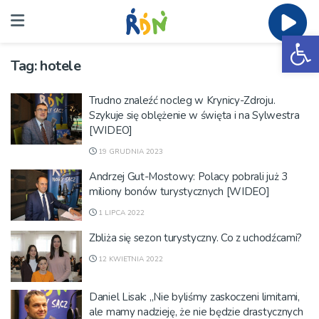
Ot
Tag:
hotele
Trudno znaleźć nocleg w Krynicy-Zdroju.
Szykuje się oblężenie w święta i na Sylwestra
[WIDEO]
19 GRUDNIA 2023
Andrzej Gut-Mostowy: Polacy pobrali już 3
miliony bonów turystycznych [WIDEO]
1 LIPCA 2022
Zbliża się sezon turystyczny. Co z uchodźcami?
12 KWIETNIA 2022
Daniel Lisak: „Nie byliśmy zaskoczeni limitami,
ale mamy nadzieję, że nie będzie drastycznych