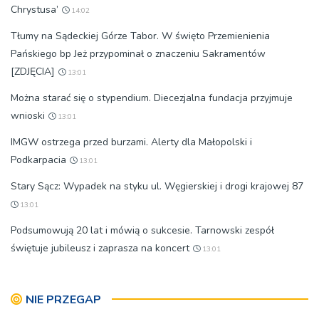
Chrystusa’
14:02
Tłumy na Sądeckiej Górze Tabor. W święto Przemienienia
Pańskiego bp Jeż przypominał o znaczeniu Sakramentów
[ZDJĘCIA]
13:01
Można starać się o stypendium. Diecezjalna fundacja przyjmuje
wnioski
13:01
IMGW ostrzega przed burzami. Alerty dla Małopolski i
Podkarpacia
13:01
Stary Sącz: Wypadek na styku ul. Węgierskiej i drogi krajowej 87
13:01
Podsumowują 20 lat i mówią o sukcesie. Tarnowski zespół
świętuje jubileusz i zaprasza na koncert
13:01
NIE PRZEGAP