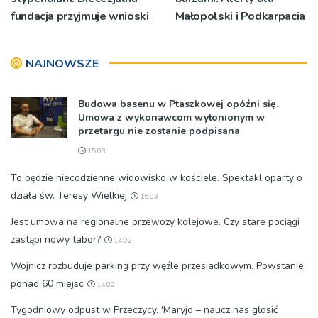
fundacja przyjmuje wnioski
Małopolski i Podkarpacia
NAJNOWSZE
Budowa basenu w Ptaszkowej opóźni się.
Umowa z wykonawcom wyłonionym w
przetargu nie zostanie podpisana
15:03
To będzie niecodzienne widowisko w kościele. Spektakl oparty o
działa św. Teresy Wielkiej
15:03
Jest umowa na regionalne przewozy kolejowe. Czy stare pociągi
zastąpi nowy tabor?
14:02
Wojnicz rozbuduje parking przy węźle przesiadkowym. Powstanie
ponad 60 miejsc
14:02
Tygodniowy odpust w Przeczycy. 'Maryjo – naucz nas głosić