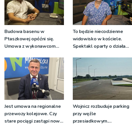
Budowa basenu w
To będzie niecodzienne
Ptaszkowej opóźni się.
widowisko w kościele.
Umowa z wykonawcom
Spektakl oparty o działa
wyłonionym w przetargu
św. Teresy Wielkiej
nie zostanie podpisana
Jest umowa na regionalne
Wojnicz rozbuduje parking
przewozy kolejowe. Czy
przy węźle
stare pociągi zastąpi nowy
przesiadkowym.
tabor?
Powstanie ponad 60