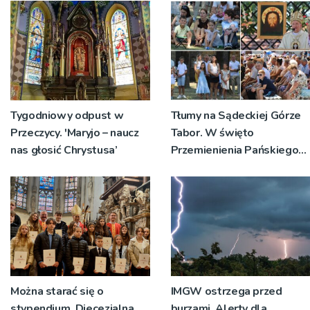
miejsc
Tygodniowy odpust w
Tłumy na Sądeckiej Górze
Przeczycy. 'Maryjo – naucz
Tabor. W święto
nas głosić Chrystusa’
Przemienienia Pańskiego
bp Jeż przypominał o
znaczeniu Sakramentów
[ZDJĘCIA]
Można starać się o
IMGW ostrzega przed
stypendium. Diecezjalna
burzami. Alerty dla