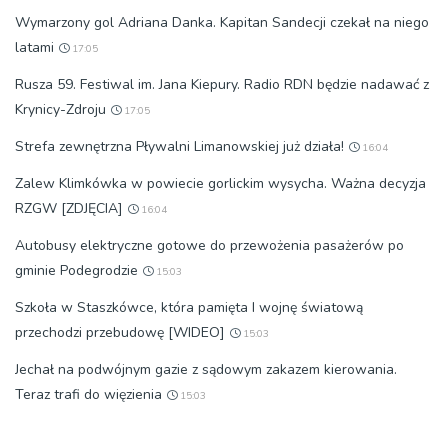
Wymarzony gol Adriana Danka. Kapitan Sandecji czekał na niego
latami
17:05
Rusza 59. Festiwal im. Jana Kiepury. Radio RDN będzie nadawać z
Krynicy-Zdroju
17:05
Strefa zewnętrzna Pływalni Limanowskiej już działa!
16:04
Zalew Klimkówka w powiecie gorlickim wysycha. Ważna decyzja
RZGW [ZDJĘCIA]
16:04
Autobusy elektryczne gotowe do przewożenia pasażerów po
gminie Podegrodzie
15:03
Szkoła w Staszkówce, która pamięta I wojnę światową
przechodzi przebudowę [WIDEO]
15:03
Jechał na podwójnym gazie z sądowym zakazem kierowania.
Teraz trafi do więzienia
15:03