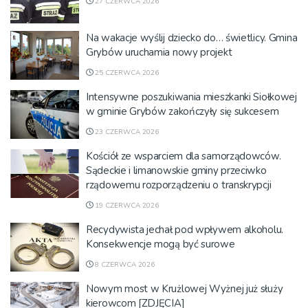
27 CZERWCA 2026
Na wakacje wyślij dziecko do… świetlicy. Gmina
Grybów uruchamia nowy projekt
25 CZERWCA 2026
Intensywne poszukiwania mieszkanki Siołkowej
w gminie Grybów zakończyły się sukcesem
23 CZERWCA 2026
Kościół ze wsparciem dla samorządowców.
Sądeckie i limanowskie gminy przeciwko
rządowemu rozporządzeniu o transkrypcji
19 CZERWCA 2026
Recydywista jechał pod wpływem alkoholu.
Konsekwencje mogą być surowe
8 CZERWCA 2026
Nowym most w Krużlowej Wyżnej już służy
kierowcom [ZDJĘCIA]