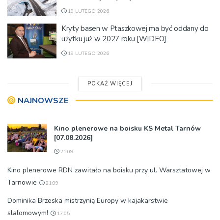
19 LUTEGO 2026
Kryty basen w Ptaszkowej ma być oddany do
użytku już w 2027 roku [WIDEO]
19 LUTEGO 2026
POKAŻ WIĘCEJ
NAJNOWSZE
Kino plenerowe na boisku KS Metal Tarnów
[07.08.2026]
21:09
Kino plenerowe RDN zawitało na boisku przy ul. Warsztatowej w
Tarnowie
21:09
Dominika Brzeska mistrzynią Europy w kajakarstwie
slalomowym!
17:05