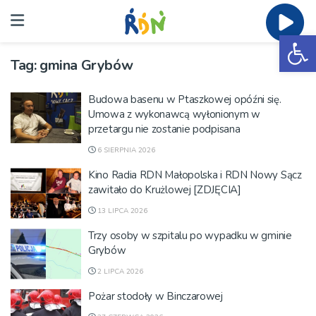
Ot
Tag:
gmina Grybów
Budowa basenu w Ptaszkowej opóźni się.
Umowa z wykonawcą wyłonionym w
przetargu nie zostanie podpisana
6 SIERPNIA 2026
Kino Radia RDN Małopolska i RDN Nowy Sącz
zawitało do Krużlowej [ZDJĘCIA]
13 LIPCA 2026
Trzy osoby w szpitalu po wypadku w gminie
Grybów
2 LIPCA 2026
Pożar stodoły w Binczarowej