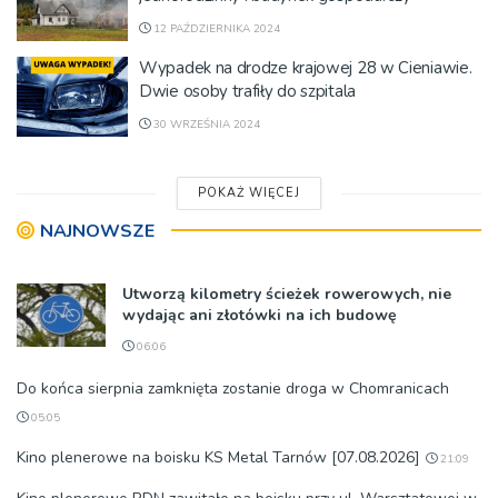
12 PAŹDZIERNIKA 2024
Wypadek na drodze krajowej 28 w Cieniawie.
Dwie osoby trafiły do szpitala
30 WRZEŚNIA 2024
POKAŻ WIĘCEJ
NAJNOWSZE
Utworzą kilometry ścieżek rowerowych, nie
wydając ani złotówki na ich budowę
06:06
Do końca sierpnia zamknięta zostanie droga w Chomranicach
05:05
Kino plenerowe na boisku KS Metal Tarnów [07.08.2026]
21:09