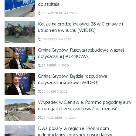
do szpitala
11 PAŹDZIERNIKA 2025
Kolizja na drodze krajowej 28 w Cieniawie i
utrudnienia w ruchu [WIDEO]
26 WRZEŚNIA 2025
Gmina Grybów: Ruszyła rozbudowa ważnej
oczyszczalni [ROZMOWA]
20 SIERPNIA 2025
Gmina Grybów: Będzie rozbudowa
oczyszczalni ścieków [WIDEO]
20 LUTEGO 2025
Wypadek w Cieniawie. Pomimo pogodnej aury
na drogach trzeba zachować ostrożność
27 PAŹDZIERNIKA 2024
Dwa pożary w regionie. Płonął dom
jednorodzinny i budynek gospodarczy