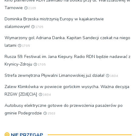
Kino plenerowe RDN zawitało na boisku przy ul. Warsztatowej w
Tarnowie
21:09
Dominika Brzeska mistrzynią Europy w kajakarstwie
slalomowym!
17:05
Wymarzony gol Adriana Danka. Kapitan Sandecji czekał na niego
latami
17:05
Rusza 59. Festiwal im. Jana Kiepury. Radio RDN będzie nadawać z
Krynicy-Zdroju
17:05
Strefa zewnętrzna Pływalni Limanowskiej już działa!
16:04
Zalew Klimkówka w powiecie gorlickim wysycha. Ważna decyzja
RZGW [ZDJĘCIA]
16:04
Autobusy elektryczne gotowe do przewożenia pasażerów po
gminie Podegrodzie
15:03
NIE PRZEGAP