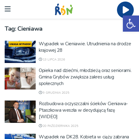
Ot
Tag:
Cieniawa
Wypadek w Cieniawie. Utrudnienia na drodze
krajowej 28
13 LIPCA 2026
Opieka nad dziećmi, młodzieżą oraz seniorami.
Gmina Grybów zwiększa zakres usług
społecznych
9 GRUDNIA 2025
Rozbudowa oczyszczalni ścieków Cieniawa-
Ptaszkowa weszła w decydującą fazę
[WIDEO]
20 PAŹDZIERNIKA 2025
Wypadek na DK28. Kobieta w ciąży zabrana