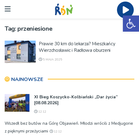
Ot
Tag:
przeniesione
Prawie 30 km do lekarza? Mieszkańcy
Wierzchosławic i Radłowa oburzeni
5 MAJA 2025
NAJNOWSZE
XI Bieg Koszycko-Kolbiański „Dar życia”
[08.08.2026]
12:12
Wszedł bez butów na Górę Objawień. Młodzi wrócili z Medjugorie
z pięknymi przeżyciami
12:12