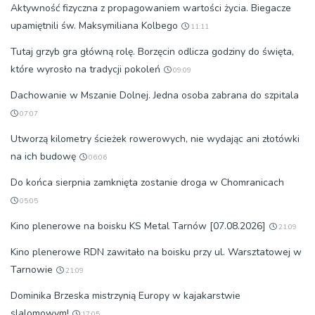
Aktywność fizyczna z propagowaniem wartości życia. Biegacze
upamiętnili św. Maksymiliana Kolbego
11:11
Tutaj grzyb gra główną rolę. Borzęcin odlicza godziny do święta,
które wyrosło na tradycji pokoleń
09:09
Dachowanie w Mszanie Dolnej. Jedna osoba zabrana do szpitala
07:07
Utworzą kilometry ścieżek rowerowych, nie wydając ani złotówki
na ich budowę
06:06
Do końca sierpnia zamknięta zostanie droga w Chomranicach
05:05
Kino plenerowe na boisku KS Metal Tarnów [07.08.2026]
21:09
Kino plenerowe RDN zawitało na boisku przy ul. Warsztatowej w
Tarnowie
21:09
Dominika Brzeska mistrzynią Europy w kajakarstwie
slalomowym!
17:05