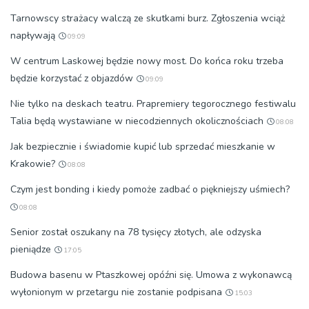
Tarnowscy strażacy walczą ze skutkami burz. Zgłoszenia wciąż
napływają
09:09
W centrum Laskowej będzie nowy most. Do końca roku trzeba
będzie korzystać z objazdów
09:09
Nie tylko na deskach teatru. Prapremiery tegorocznego festiwalu
Talia będą wystawiane w niecodziennych okolicznościach
08:08
Jak bezpiecznie i świadomie kupić lub sprzedać mieszkanie w
Krakowie?
08:08
Czym jest bonding i kiedy pomoże zadbać o piękniejszy uśmiech?
08:08
Senior został oszukany na 78 tysięcy złotych, ale odzyska
pieniądze
17:05
Budowa basenu w Ptaszkowej opóźni się. Umowa z wykonawcą
wyłonionym w przetargu nie zostanie podpisana
15:03