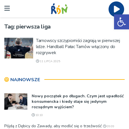
Ot
Tag:
pierwsza liga
Tarnowscy szczypiorniści zagrają w pierwszej
lidze. Handball Pałac Tarnów włączony do
rozgrywek
11 LIPCA 2025
NAJNOWSZE
Nowy początek po długach. Czym jest upadłość
konsumencka i kiedy staje się jedynym
rozsądnym wyjściem?
10:10
Pójdą z Dębicy do Zawady, aby modlić się o trzeźwość
09:09