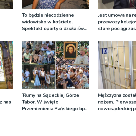
To będzie niecodzienne
Jest umowa na r
widowisko w kościele.
przewozy kolejo
Spektakl oparty o działa św.
stare pociągi za
 nie
Teresy Wielkiej
tabor?
Tłumy na Sądeckiej Górze
Mężczyzna został
cz nas
Tabor. W święto
nożem. Pierwsze
Przemienienia Pańskiego bp
nowosądeckiej p
Jeż przypominał o znaczeniu
tej sprawie
Sakramentów [ZDJĘCIA]