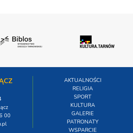
ĄCZ
AKTUALNOŚCI
RELIGIA
SPORT
4
KULTURA
ącz
GALERIE
06 00
PATRONATY
.pl
WSPARCIE