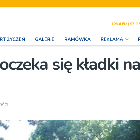
103,6 FM | 97,0 
RT ŻYCZEŃ
GALERIE
RAMÓWKA
REKLAMA
oczeka się kładki n
OŚCI