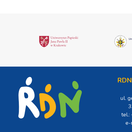
RDN
ul. 
3
tel.
e-