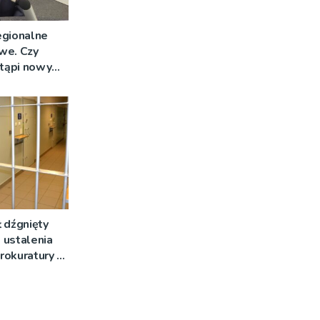
egionalne
we. Czy
stąpi nowy
 dźgnięty
 ustalenia
rokuratury w