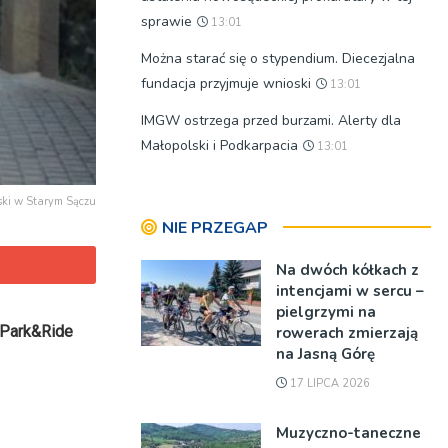
sprawie
13:01
Można starać się o stypendium. Diecezjalna
fundacja przyjmuje wnioski
13:01
IMGW ostrzega przed burzami. Alerty dla
Małopolski i Podkarpacia
13:01
jski w Starym Sączu
NIE PRZEGAP
Na dwóch kółkach z
intencjami w sercu –
pielgrzymi na
i Park&Ride
rowerach zmierzają
na Jasną Górę
17 LIPCA 2026
Muzyczno-taneczne