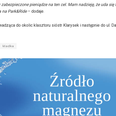
abezpieczone pieniądze na ten cel. Mam nadzieję, że uda się 
a na Park&Ride
– dodaje.
dząca do okolic klasztoru sióstr Klarysek i następnie do ul. 
kładka