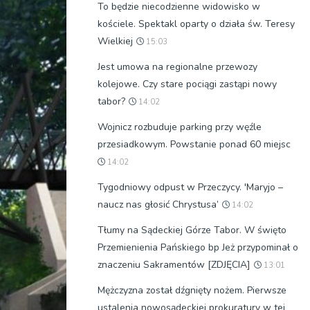
To będzie niecodzienne widowisko w
kościele. Spektakl oparty o działa św. Teresy
Wielkiej
15:03
Jest umowa na regionalne przewozy
kolejowe. Czy stare pociągi zastąpi nowy
tabor?
14:02
Wojnicz rozbuduje parking przy węźle
przesiadkowym. Powstanie ponad 60 miejsc
14:02
Tygodniowy odpust w Przeczycy. 'Maryjo –
naucz nas głosić Chrystusa’
14:02
Tłumy na Sądeckiej Górze Tabor. W święto
Przemienienia Pańskiego bp Jeż przypominał o
znaczeniu Sakramentów [ZDJĘCIA]
13:01
Mężczyzna został dźgnięty nożem. Pierwsze
ustalenia nowosądeckiej prokuratury w tej