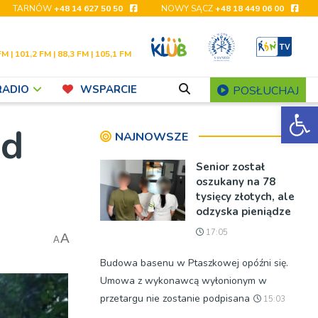
TARNÓW
+48 14 627 50 50
NOWY SĄCZ
+48 18 449 06 00
FM | 101,2 FM | 88,3 FM | 105,1 FM
RADIO
WSPARCIE
POSŁUCHAJ
Ot
ad
NAJNOWSZE
Senior został
oszukany na 78
tysięcy złotych, ale
odzyska pieniądze
17:05
A
A
Budowa basenu w Ptaszkowej opóźni się.
Umowa z wykonawcą wyłonionym w
przetargu nie zostanie podpisana
15:03