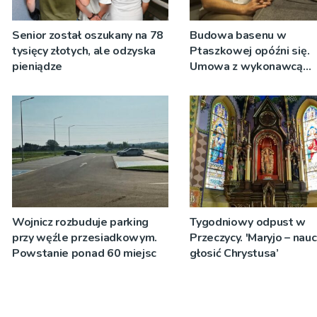
Senior został oszukany na 78
Budowa basenu w
tysięcy złotych, ale odzyska
Ptaszkowej opóźni się.
pieniądze
Umowa z wykonawcą
wyłonionym w przetargu
zostanie podpisana
Wojnicz rozbuduje parking
Tygodniowy odpust w
przy węźle przesiadkowym.
Przeczycy. 'Maryjo – nau
Powstanie ponad 60 miejsc
głosić Chrystusa’