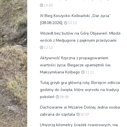
15:03
XI Bieg Koszycko-Kolbiański „Dar życia”
[08.08.2026]
12:12
Wszedł bez butów na Górę Objawień. Młodzi
wrócili z Medjugorie z pięknymi przeżyciami
12:12
Aktywność fizyczna z propagowaniem
wartości życia. Biegacze upamiętnili św.
Maksymiliana Kolbego
11:11
Tutaj grzyb gra główną rolę. Borzęcin odlicza
godziny do święta, które wyrosło na tradycji
pokoleń
09:09
Dachowanie w Mszanie Dolnej. Jedna osoba
zabrana do szpitala
07:07
Utworzą kilometry ścieżek rowerowych, nie