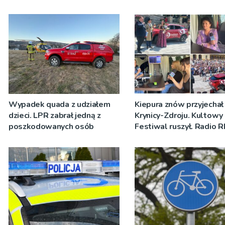
Wypadek quada z udziałem
Kiepura znów przyjechał
dzieci. LPR zabrał jedną z
Krynicy-Zdroju. Kultowy
poszkodowanych osób
Festiwal ruszył. Radio 
nadawało program na ż
[ZDJĘCIA]