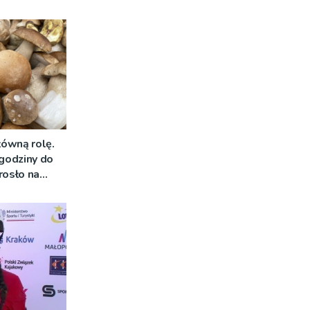
łówną rolę.
 godziny do
rosło na