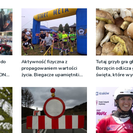
 do
Aktywność fizyczna z
Tutaj grzyb gra g
propagowaniem wartości
Borzęcin odlicza
RDN
życia. Biegacze upamiętnili
święta, które wy
ywo
św. Maksymiliana Kolbego
tradycji pokoleń