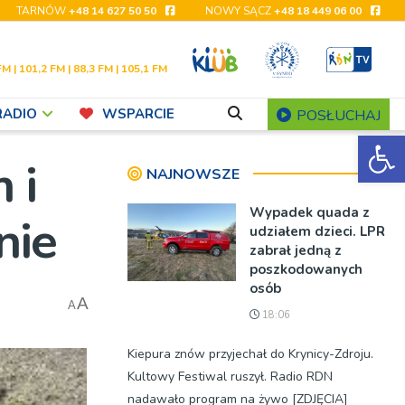
TARNÓW
+48 14 627 50 50
NOWY SĄCZ
+48 18 449 06 00
FM | 101,2 FM | 88,3 FM | 105,1 FM
RADIO
WSPARCIE
POSŁUCHAJ
Ot
 i
NAJNOWSZE
Wypadek quada z
nie
udziałem dzieci. LPR
zabrał jedną z
poszkodowanych
osób
A
A
18:06
Kiepura znów przyjechał do Krynicy-Zdroju.
Kultowy Festiwal ruszył. Radio RDN
nadawało program na żywo [ZDJĘCIA]