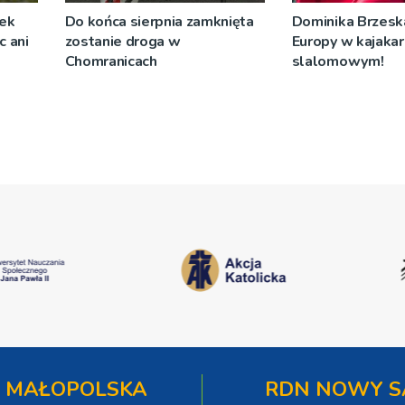
żek
Do końca sierpnia zamknięta
Dominika Brzeska
c ani
zostanie droga w
Europy w kajaka
Chomranicach
slalomowym!
 MAŁOPOLSKA
RDN NOWY S