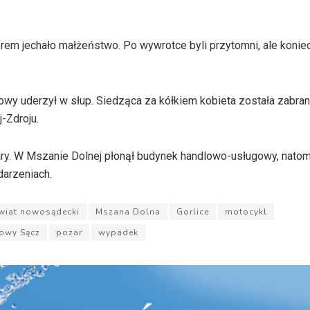
orem jechało małżeństwo. Po wywrotce byli przytomni, ale konie
y uderzył w słup. Siedząca za kółkiem kobieta została zabrana
j-Zdroju.
ry. W Mszanie Dolnej płonął budynek handlowo-usługowy, natom
darzeniach.
wiat nowosądecki
Mszana Dolna
Gorlice
motocykl
owy Sącz
pożar
wypadek