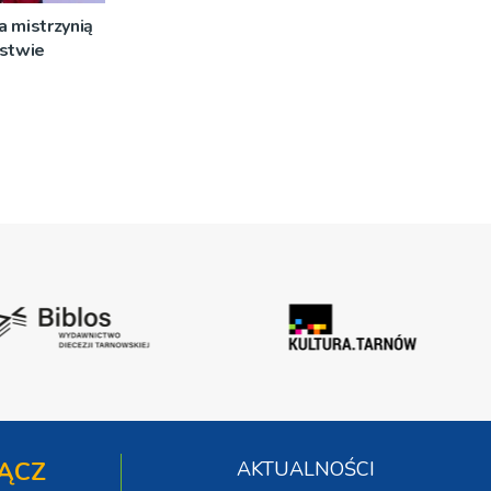
 mistrzynią
rstwie
ĄCZ
AKTUALNOŚCI