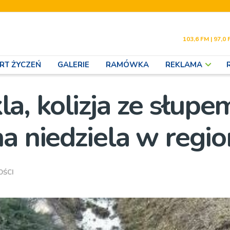
103,6 FM | 97,0 
RT ŻYCZEŃ
GALERIE
RAMÓWKA
REKLAMA
, kolizja ze słupem
a niedziela w regio
OŚCI