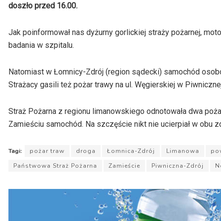
doszło przed 16.00.
Jak poinformował nas dyżurny gorlickiej straży pożarnej, mot
badania w szpitalu.
Natomiast w Łomnicy-Zdrój (region sądecki) samochód osobow
Strażacy gasili też pożar trawy na ul. Węgierskiej w Piwniczne
Straż Pożarna z regionu limanowskiego odnotowała dwa poża
Zamieściu samochód. Na szczęście nikt nie ucierpiał w obu z
Tagi:
pożar traw
droga
Łomnica-Zdrój
Limanowa
po
Państwowa Straż Pożarna
Zamieście
Piwniczna-Zdrój
N