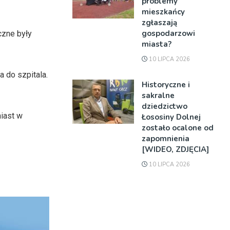
problemy
mieszkańcy
zgłaszają
gospodarzowi
czne były
miasta?
10 LIPCA 2026
 do szpitala.
Historyczne i
sakralne
dziedzictwo
iast w
Łososiny Dolnej
zostało ocalone od
zapomnienia
[WIDEO, ZDJĘCIA]
10 LIPCA 2026