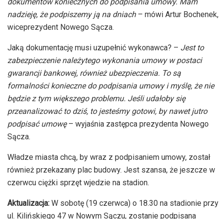
dokumentów koniecznych do podpisania umowy. Mam
nadzieję, że podpiszemy ją na dniach
– mówi Artur Bochenek,
wiceprezydent Nowego Sącza.
Jaką dokumentację musi uzupełnić wykonawca? –
Jest to
zabezpieczenie należytego wykonania umowy w postaci
gwarancji bankowej, również ubezpieczenia. To są
formalności konieczne do podpisania umowy i myślę, że nie
będzie z tym większego problemu. Jeśli udałoby się
przeanalizować to dziś, to jesteśmy gotowi, by nawet jutro
podpisać umowę
– wyjaśnia zastępca prezydenta Nowego
Sącza.
Władze miasta chcą, by wraz z podpisaniem umowy, został
również przekazany plac budowy. Jest szansa, że jeszcze w
czerwcu ciężki sprzęt wjedzie na stadion.
Aktualizacja:
W sobotę (19 czerwca) o 18.30 na stadionie przy
ul. Kilińskiego 47 w Nowym Sączu, zostanie podpisana