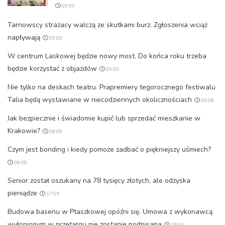
09:09
Tarnowscy strażacy walczą ze skutkami burz. Zgłoszenia wciąż
napływają
09:09
W centrum Laskowej będzie nowy most. Do końca roku trzeba
będzie korzystać z objazdów
09:09
Nie tylko na deskach teatru. Prapremiery tegorocznego festiwalu
Talia będą wystawiane w niecodziennych okolicznościach
08:08
Jak bezpiecznie i świadomie kupić lub sprzedać mieszkanie w
Krakowie?
08:08
Czym jest bonding i kiedy pomoże zadbać o piękniejszy uśmiech?
08:08
Senior został oszukany na 78 tysięcy złotych, ale odzyska
pieniądze
17:05
Budowa basenu w Ptaszkowej opóźni się. Umowa z wykonawcą
wyłonionym w przetargu nie zostanie podpisana
15:03