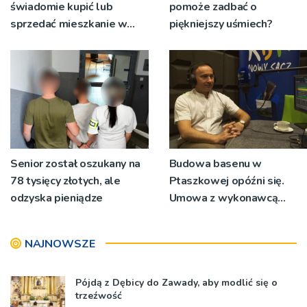
świadomie kupić lub
pomoże zadbać o
sprzedać mieszkanie w
piękniejszy uśmiech?
Krakowie?
Senior został oszukany na
Budowa basenu w
78 tysięcy złotych, ale
Ptaszkowej opóźni się.
odzyska pieniądze
Umowa z wykonawcą
wyłonionym w przetargu
nie zostanie podpisana
NAJNOWSZE
Pójdą z Dębicy do Zawady, aby modlić się o
trzeźwość