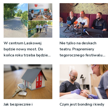
W centrum Laskowej
Nie tylko na deskach
będzie nowy most. Do
teatru. Prapremiery
końca roku trzeba będzie
tegorocznego festiwalu
korzystać z objazdów
Talia będą wystawiane w
niecodziennych
okolicznościach
Jak bezpiecznie i
Czym jest bonding i kiedy