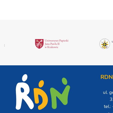
okolicznościach
RDN
ul. 
3
tel.