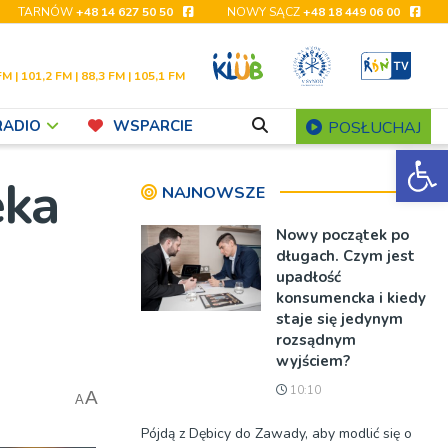
TARNÓW
+48 14 627 50 50
NOWY SĄCZ
+48 18 449 06 00
FM | 101,2 FM | 88,3 FM | 105,1 FM
RADIO
WSPARCIE
POSŁUCHAJ
Ot
eka
NAJNOWSZE
Nowy początek po
długach. Czym jest
upadłość
konsumencka i kiedy
staje się jedynym
rozsądnym
wyjściem?
10:10
A
A
Pójdą z Dębicy do Zawady, aby modlić się o