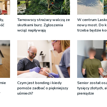
y,
Tarnowscy strażacy walczą ze
W centrum Lask
ość
skutkami burz. Zgłoszenia
nowy most. Do k
wciąż napływają
trzeba będzie ko
objazdów
omie
Czym jest bonding i kiedy
Senior został os
pomoże zadbać o piękniejszy
tysięcy złotych, 
?
uśmiech?
pieniądze