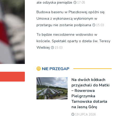
ale odzyska pieniądze
17:05
Budowa basenu w Ptaszkowej opóźni się.
Umowa z wykonawcą wyłonionym w
przetargu nie zostanie podpisana
15:03
To będzie niecodzienne widowisko w
kościele. Spektakl oparty o dzieła św. Teresy
Wielkiej
15:03
NIE PRZEGAP
Na dwóch kółkach
przyjechali do Matki
– Rowerowa
Pielgrzymka
Tarnowska dotarła
na Jasną Górę
19 LIPCA 2026