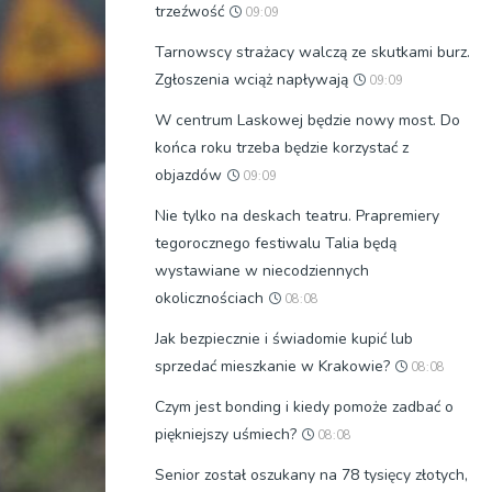
trzeźwość
09:09
Tarnowscy strażacy walczą ze skutkami burz.
Zgłoszenia wciąż napływają
09:09
W centrum Laskowej będzie nowy most. Do
końca roku trzeba będzie korzystać z
objazdów
09:09
Nie tylko na deskach teatru. Prapremiery
tegorocznego festiwalu Talia będą
wystawiane w niecodziennych
okolicznościach
08:08
Jak bezpiecznie i świadomie kupić lub
sprzedać mieszkanie w Krakowie?
08:08
Czym jest bonding i kiedy pomoże zadbać o
piękniejszy uśmiech?
08:08
Senior został oszukany na 78 tysięcy złotych,