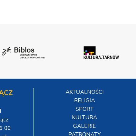
ĄCZ
AKTUALNOŚCI
RELIGIA
SPORT
4
KULTURA
ącz
GALERIE
06 00
PATRONATY