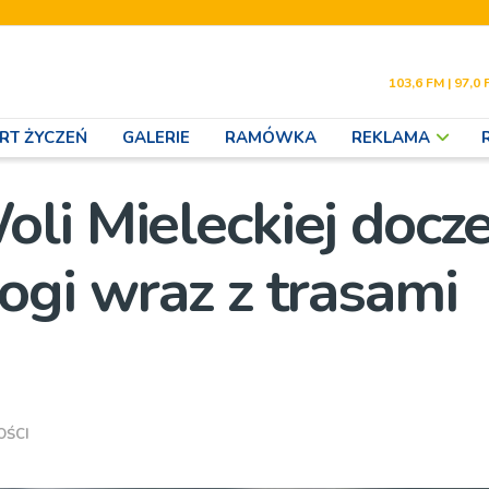
103,6 FM | 97,0 
RT ŻYCZEŃ
GALERIE
RAMÓWKA
REKLAMA
li Mieleckiej docz
ogi wraz z trasami
OŚCI