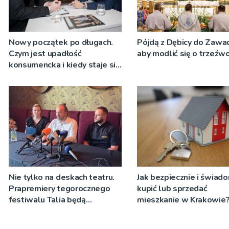
Nowy początek po długach.
Pójdą z Dębicy do Zawad
Czym jest upadłość
aby modlić się o trzeźw
konsumencka i kiedy staje się
jedynym rozsądnym
wyjściem?
Nie tylko na deskach teatru.
Jak bezpiecznie i świad
Prapremiery tegorocznego
kupić lub sprzedać
festiwalu Talia będą
mieszkanie w Krakowie
wystawiane w
niecodziennych