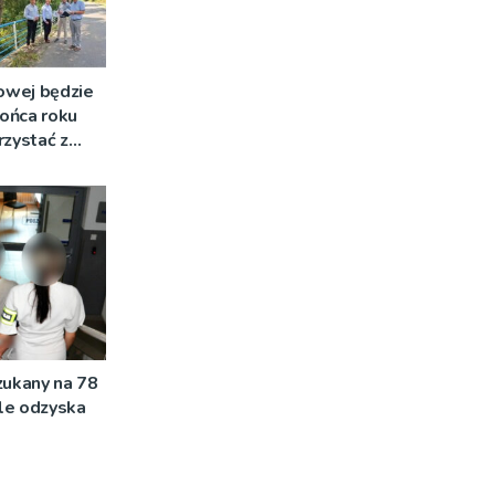
owej będzie
ońca roku
rzystać z
zukany na 78
ale odzyska