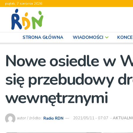
piątek, 7 sierpnia 2026
STRONA GŁÓWNA
WIADOMOŚCI
KONCE
Nowe osiedle w Wo
się przebudowy dr
wewnętrznymi
autor / źródło:
Radio RDN
2021/05/11 - 07:07
-
AKTUALN