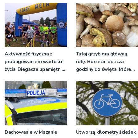
Aktywność fizyczna z
Tutaj grzyb gra główną
propagowaniem wartości
rolę. Borzęcin odlicza
życia. Biegacze upamiętnili
godziny do święta, które
św. Maksymiliana Kolbego
wyrosło na tradycji
pokoleń
Dachowanie w Mszanie
Utworzą kilometry ścieżek