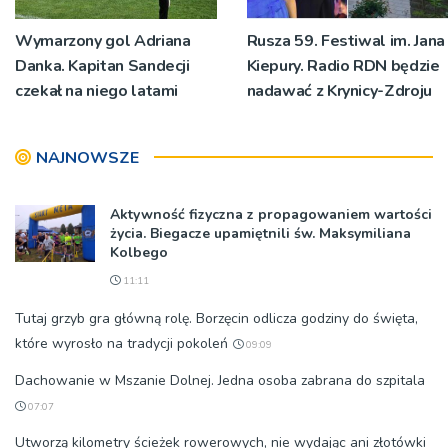
Wymarzony gol Adriana
Rusza 59. Festiwal im. Jana
Danka. Kapitan Sandecji
Kiepury. Radio RDN będzie
czekał na niego latami
nadawać z Krynicy-Zdroju
NAJNOWSZE
Aktywność fizyczna z propagowaniem wartości
życia. Biegacze upamiętnili św. Maksymiliana
Kolbego
11:11
Tutaj grzyb gra główną rolę. Borzęcin odlicza godziny do święta,
które wyrosło na tradycji pokoleń
09:09
Dachowanie w Mszanie Dolnej. Jedna osoba zabrana do szpitala
07:07
Utworzą kilometry ścieżek rowerowych, nie wydając ani złotówki