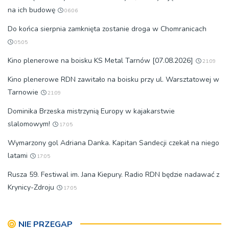
na ich budowę
06:06
Do końca sierpnia zamknięta zostanie droga w Chomranicach
05:05
Kino plenerowe na boisku KS Metal Tarnów [07.08.2026]
21:09
Kino plenerowe RDN zawitało na boisku przy ul. Warsztatowej w
Tarnowie
21:09
Dominika Brzeska mistrzynią Europy w kajakarstwie
slalomowym!
17:05
Wymarzony gol Adriana Danka. Kapitan Sandecji czekał na niego
latami
17:05
Rusza 59. Festiwal im. Jana Kiepury. Radio RDN będzie nadawać z
Krynicy-Zdroju
17:05
NIE PRZEGAP