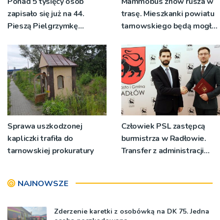
Ponad 5 tysięcy osób
Mammobus znów rusza w
zapisało się już na 44.
trasę. Mieszkanki powiatu
Pieszą Pielgrzymkę
tarnowskiego będą mogły
Tarnowską [WIDEO]
wykonać bezpłatne
badania
Sprawa uszkodzonej
Człowiek PSL zastępcą
kapliczki trafiła do
burmistrza w Radłowie.
tarnowskiej prokuratury
Transfer z administracji
rządowej do
samorządowej
NAJNOWSZE
Zderzenie karetki z osobówką na DK 75. Jedna