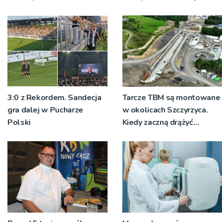
ustalają jak doszło do
dźgnięcia 31-letniego
mężczyzny
3:0 z Rekordem. Sandecja
Tarcze TBM są montowane
gra dalej w Pucharze
w okolicach Szczyrzyca.
Polski
Kiedy zaczną drążyć
tunele?