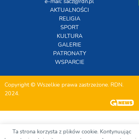
e-mail: sacz@rdn.pl
AKTUALNOŚCI
RELIGIA
SPORT
KULTURA
GALERIE
PATRONATY
WSPARCIE
Copyright © Wszelkie prawa zastrzeżone. RDN.
2024.
Ta strona korzysta z plików cookie. Kontynuując