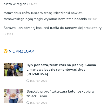
rusza w region
14:02
Mammobus znów rusza w trasę. Mieszkanki powiatu
tarnowskiego będą mogły wykonać bezpłatne badania
13:01
Sprawa uszkodzonej kapliczki trafiła do tarnowskiej prokuratury
13:01
NIE PRZEGAP
Były pobocza, teraz czas na jezdnię. Gmina
Limanowa będzie remontować drogi
[ROZMOWA]
16 LIPCA 2026
Bezpłatna profilaktyczna kolonoskopia w
znieczuleniu
15 LIPCA 2026