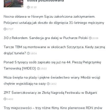
osoba poszkodowana
10:10
Nocna obława w Nowym Sączu zakończona zatrzymaniem.
Policjanci ustalają jak doszło do dźgnięcia 31-letniego mężczyzny
07:07
3:0 z Rekordem. Sandecja gra dalej w Pucharze Polski
20:08
Tarcze TBM są montowane w okolicach Szczyrzyca. Kiedy zaczną
drążyć tunele?
16:04
Ponad 5 tysięcy osób zapisało się już na 44. Pieszą Pielgrzymkę
Tarnowską [WIDEO]
15:03
Msza święta na plaży i piękne świadectwo wiary. Młodzi wciąż
chętnie wyjeżdżają na oazy
14:02
ZPiT Świerczkowiacy ze Złotą Nagrodą Festiwalu w Bułgarii
14:02
Trzy miejscowości – trzy różne filmy. Kino plenerowe RDN znów