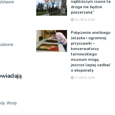
najbliższym czasie ta
odstawie
droga nie będzie
poszerzana”
15 LIPCA 2026
Połączenie wielkiego
żelazka i ogromnej
przyssawki –
budowie
konserwatorzy
tarnowskiego
muzeum mogą
jeszcze lepiej zadbać
o eksponaty
wiadają
17 LIPCA 2026
ody. Wody