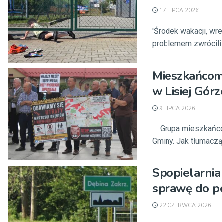
17 LIPCA 2026
'Środek wakacji, wre
problemem zwrócili s
Mieszkańcom 
w Lisiej Gór
9 LIPCA 2026
Grupa mieszkańców 
Gminy. Jak tłumaczą o
Spopielarnia
sprawę do p
22 CZERWCA 2026