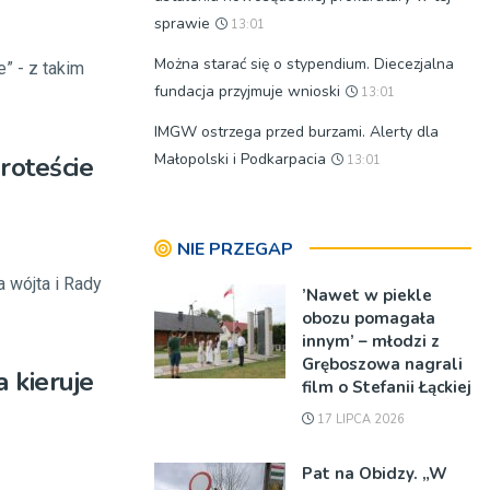
sprawie
13:01
Można starać się o stypendium. Diecezjalna
” - z takim
fundacja przyjmuje wnioski
13:01
IMGW ostrzega przed burzami. Alerty dla
Małopolski i Podkarpacia
roteście
13:01
NIE PRZEGAP
wójta i Rady
’Nawet w piekle
obozu pomagała
innym’ – młodzi z
Gręboszowa nagrali
 kieruje
film o Stefanii Łąckiej
17 LIPCA 2026
Pat na Obidzy. „W