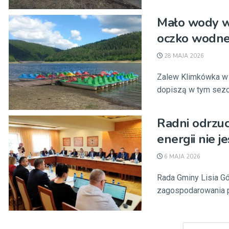
Mało wody w
oczko wodne
28 MAJA 2026
Zalew Klimkówka w p
dopiszą w tym sezoni
Radni odrzu
energii nie j
6 MAJA 2026
Rada Gminy Lisia G
zagospodarowania pr