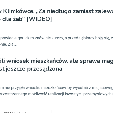
 Klimkówce. „Za niedługo zamiast zalew
 dla żab” [WIDEO]
owiecie gorlickim znów się kurczy, a przedsiębiorcy boją się, że
e. Zła ...
cili wniosek mieszkańców, ale sprawa m
est jeszcze przesądzona
óra nie przyjęła wniosku mieszkańców, by wycofać z miejscoweg
zestrzennego możliwość realizacji inwestycji przemysłowych na