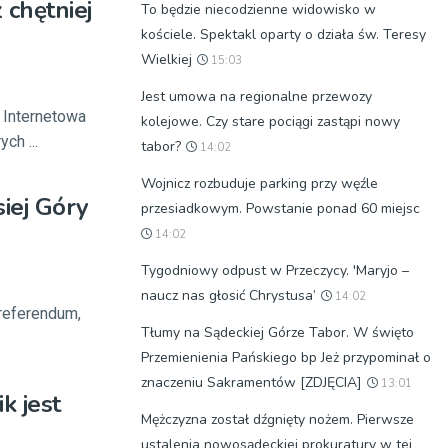
 chętniej
To będzie niecodzienne widowisko w
kościele. Spektakl oparty o działa św. Teresy
Wielkiej
15:03
Jest umowa na regionalne przewozy
 Internetowa
kolejowe. Czy stare pociągi zastąpi nowy
ch ...
tabor?
14:02
Wojnicz rozbuduje parking przy węźle
siej Góry
przesiadkowym. Powstanie ponad 60 miejsc
14:02
Tygodniowy odpust w Przeczycy. 'Maryjo –
naucz nas głosić Chrystusa’
14:02
 referendum,
Tłumy na Sądeckiej Górze Tabor. W święto
Przemienienia Pańskiego bp Jeż przypominał o
znaczeniu Sakramentów [ZDJĘCIA]
13:01
k jest
Mężczyzna został dźgnięty nożem. Pierwsze
ustalenia nowosądeckiej prokuratury w tej