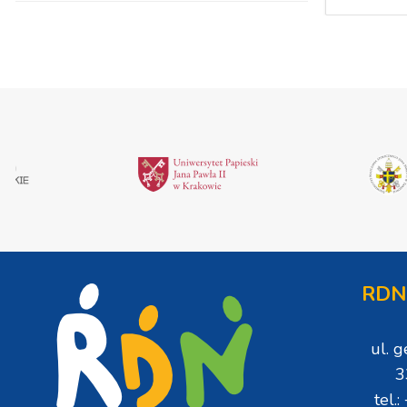
RDN
ul. 
3
tel.