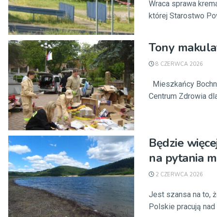
Wraca sprawa krema
której Starostwo Po
Tony makulat
8 CZERWCA 2026
Mieszkańcy Bochni 
Centrum Zdrowia dla 
Będzie więc
na pytania 
2 CZERWCA 2026
Jest szansa na to, 
Polskie pracują nad 