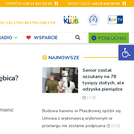
TARNÓW
+48 14 627 50 50
NOWY SĄCZ
+48 18 449 06 00
FM | 101,2 FM | 88,3 FM | 105,1 FM
RADIO
WSPARCIE
POSŁUCHAJ
Ot
NAJNOWSZE
Senior został
ębica?
oszukany na 78
tysięcy złotych, ale
odzyska pieniądze
17:05
zmienić
Budowa basenu w Ptaszkowej opóźni się.
Umowa z wykonawcą wyłonionym w
przetargu nie zostanie podpisana
15:03