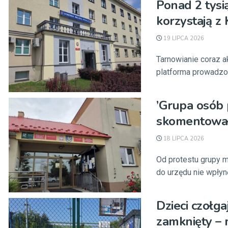
Ponad 2 tysi
korzystają z
19 LIPCA 2026
Tarnowianie coraz a
platforma prowadzon
’Grupa osób p
skomentował
18 LIPCA 2026
Od protestu grupy m
do urzędu nie wpłynęł
Dzieci czołga
zamknięty – 