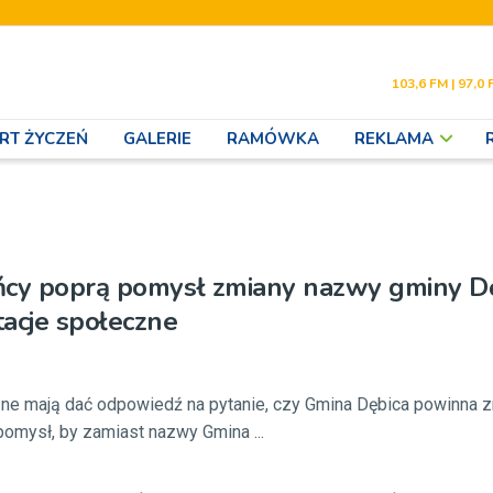
103,6 FM | 97,0 
RT ŻYCZEŃ
GALERIE
RAMÓWKA
REKLAMA
ńcy poprą pomysł zmiany nazwy gminy D
acje społeczne
zne mają dać odpowiedź na pytanie, czy Gmina Dębica powinna 
pomysł, by zamiast nazwy Gmina ...