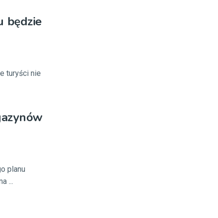
u będzie
 turyści nie
agazynów
o planu
 ...