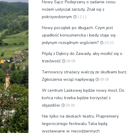
Nowy Sącz: Podejrzany o zadanie ciosu
nożem usłyszał zarzuty. Znał się z
pokrzywdzonym
12:12
Nowy początek po długach. Czym jest
upadłość konsumencka i kiedy staje się
jedynym rozsądnym wyjściem?
10:10
Pójdą z Dębicy do Zawady, aby modlić się o
trzeźwość
09:09
Tarnowscy strażacy walczą ze skutkami burz.
Zgłoszenia wciąż napływają
09:09
W centrum Laskowej będzie nowy most. Do
końca roku trzeba będzie korzystać z
objazdów
09:09
Nie tylko na deskach teatru. Prapremiery
tegorocznego festiwalu Talia będą
wystawiane w niecodziennych