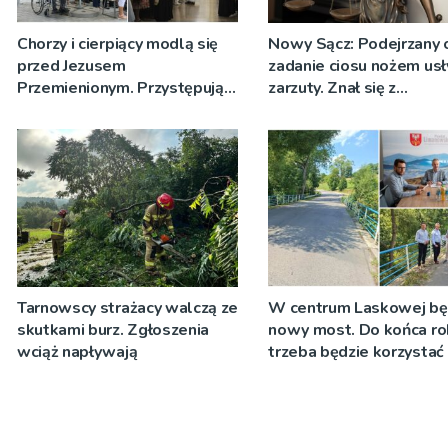
Chorzy i cierpiący modlą się
Nowy Sącz: Podejrzany 
przed Jezusem
zadanie ciosu nożem usł
Przemienionym. Przystępują
zarzuty. Znał się z
do sakramentu namaszczenia
pokrzywdzonym
[ZDJĘCIA]
Tarnowscy strażacy walczą ze
W centrum Laskowej bę
skutkami burz. Zgłoszenia
nowy most. Do końca ro
wciąż napływają
trzeba będzie korzystać 
objazdów