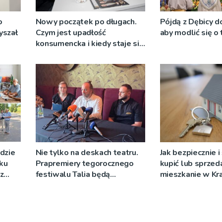
o
Nowy początek po długach.
Pójdą z Dębicy d
yszał
Czym jest upadłość
aby modlić się o
konsumencka i kiedy staje się
jedynym rozsądnym
wyjściem?
dzie
Nie tylko na deskach teatru.
Jak bezpiecznie 
ku
Prapremiery tegorocznego
kupić lub sprzed
z
festiwalu Talia będą
mieszkanie w Kr
wystawiane w
niecodziennych
okolicznościach