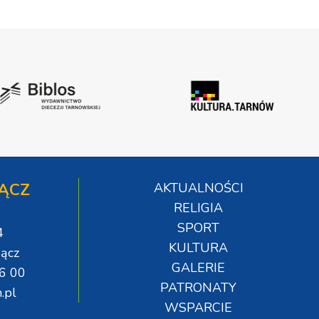
ĄCZ
AKTUALNOŚCI
RELIGIA
SPORT
4
KULTURA
ącz
GALERIE
06 00
PATRONATY
.pl
WSPARCIE