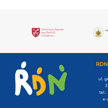
RDN
ul. 
3
tel.
e-