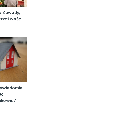
o Zawady,
 trzeźwość
i świadomie
ać
akowie?