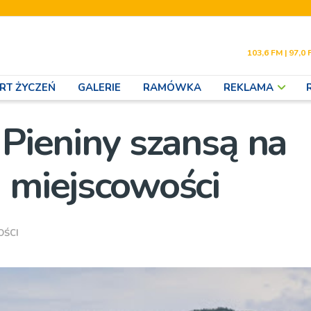
103,6 FM | 97,0 
RT ŻYCZEŃ
GALERIE
RAMÓWKA
REKLAMA
 Pieniny szansą na
h miejscowości
OŚCI