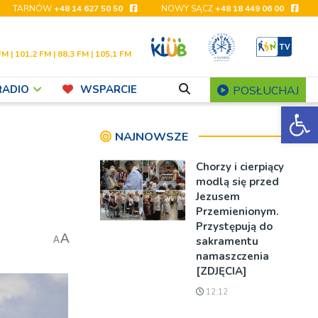
TARNÓW
+48 14 627 50 50
NOWY SĄCZ
+48 18 449 06 00
FM | 101,2 FM | 88,3 FM | 105,1 FM
RADIO
WSPARCIE
POSŁUCHAJ
Ot
NAJNOWSZE
Chorzy i cierpiący
modlą się przed
Jezusem
Przemienionym.
Przystępują do
A
sakramentu
A
namaszczenia
[ZDJĘCIA]
12:12