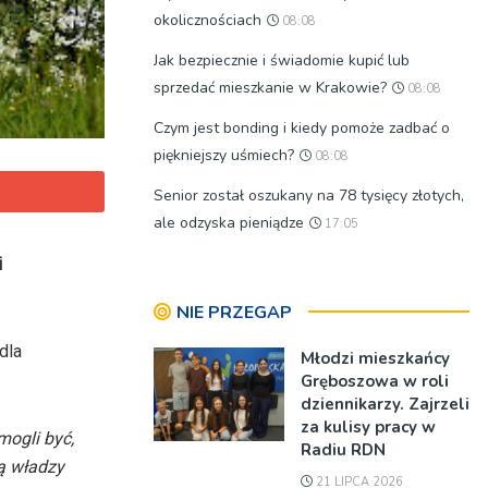
okolicznościach
08:08
Jak bezpiecznie i świadomie kupić lub
sprzedać mieszkanie w Krakowie?
08:08
Czym jest bonding i kiedy pomoże zadbać o
piękniejszy uśmiech?
08:08
Senior został oszukany na 78 tysięcy złotych,
ale odzyska pieniądze
17:05
i
NIE PRZEGAP
dla
Młodzi mieszkańcy
Gręboszowa w roli
dziennikarzy. Zajrzeli
za kulisy pracy w
mogli być,
Radiu RDN
ką władzy
21 LIPCA 2026