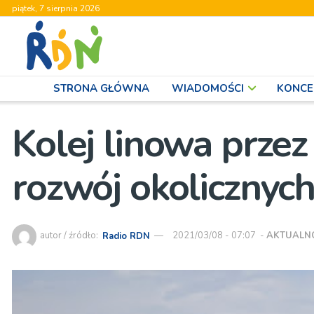
piątek, 7 sierpnia 2026
STRONA GŁÓWNA
WIADOMOŚCI
KONCE
Kolej linowa przez
rozwój okolicznyc
autor / źródło:
Radio RDN
2021/03/08 - 07:07
-
AKTUALN