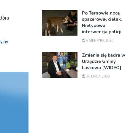
Po Tarnowie nocą
która
spacerował cielak.
Nietypowa
interwencja policji
6 SIERPNIA 2026
yjny
Zmienia się kadra w
Urzędzie Gminy
Laskowa [WIDEO]
30 LIPCA 2026