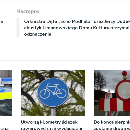
Następny
ma
Orkiestra Dęta „Echo Podhala” oraz Jerzy Dudek
akustyk Limanowskiego Domu Kultury otrzymali
odznaczenia
Utworzą kilometry ścieżek
Do końca sierpni
rana
rowerowych, nie wydając ani
zostanie droga 