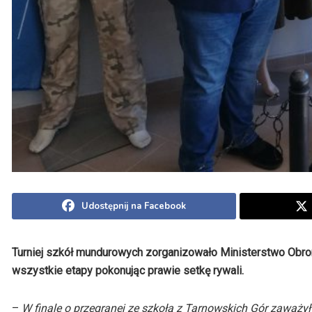
Udostępnij na Facebook
Turniej szkół mundurowych zorganizowało Ministerstwo Obron
wszystkie etapy pokonując prawie setkę rywali.
–
W finale o przegranej ze szkołą z Tarnowskich Gór zaważył