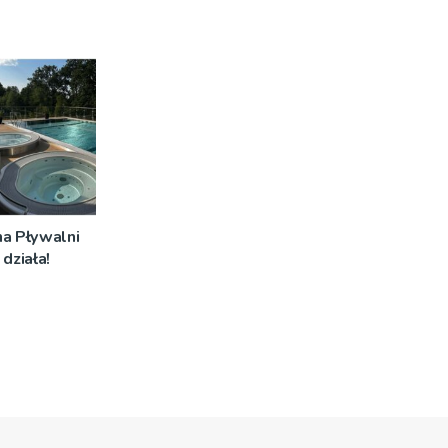
na Pływalni
działa!