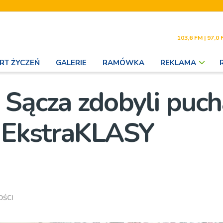
103,6 FM | 97,0 
RT ŻYCZEŃ
GALERIE
RAMÓWKA
REKLAMA
 Sącza zdobyli puch
i EkstraKLASY
OŚCI