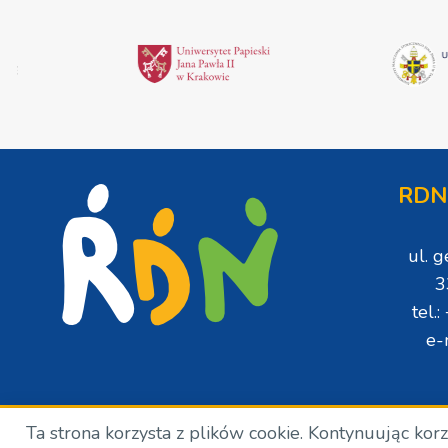
RDN
ul. 
3
tel.
e-
Ta strona korzysta z plików cookie. Kontynuując kor
Copyright © Wszelkie prawa zastrzeżone. RDN. 2024