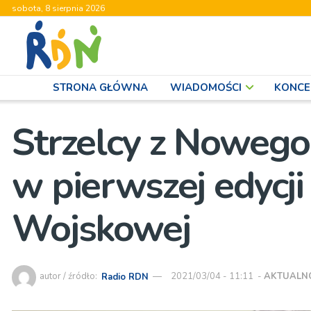
sobota, 8 sierpnia 2026
STRONA GŁÓWNA
WIADOMOŚCI
KONCE
Strzelcy z Nowego
w pierwszej edycj
Wojskowej
autor / źródło:
Radio RDN
2021/03/04 - 11:11
-
AKTUALN