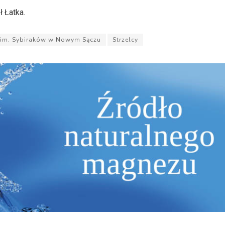
 Łatka.
2 im. Sybiraków w Nowym Sączu
Strzelcy