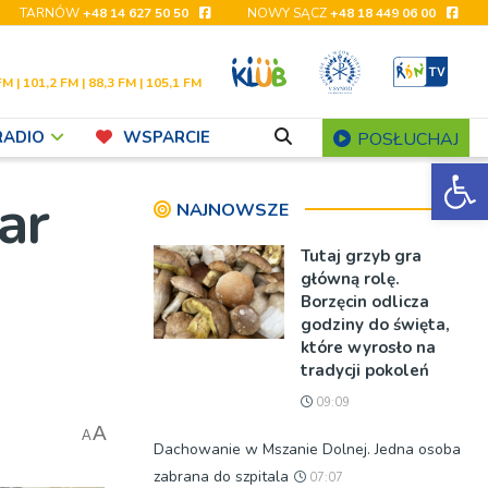
TARNÓW
+48 14 627 50 50
NOWY SĄCZ
+48 18 449 06 00
FM | 101,2 FM | 88,3 FM | 105,1 FM
RADIO
WSPARCIE
POSŁUCHAJ
Ot
ar
NAJNOWSZE
Tutaj grzyb gra
główną rolę.
Borzęcin odlicza
godziny do święta,
które wyrosło na
tradycji pokoleń
09:09
A
A
Dachowanie w Mszanie Dolnej. Jedna osoba
zabrana do szpitala
07:07