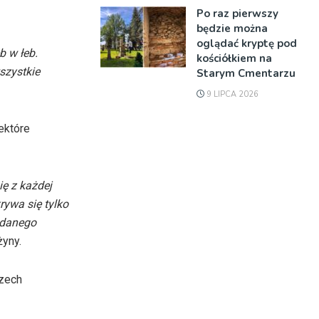
Po raz pierwszy
będzie można
oglądać kryptę pod
b w łeb.
kościółkiem na
szystkie
Starym Cmentarzu
9 LIPCA 2026
ektóre
ię z każdej
rywa się tylko
 danego
żyny.
rzech