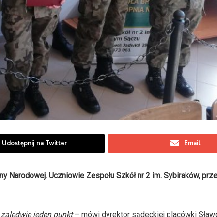
Udostępnij na Twitter
Email
y Narodowej. Uczniowie Zespołu Szkół nr 2 im. Sybiraków, prze
 zaledwie jeden punkt
– mówi dyrektor sądeckiej placówki Sław