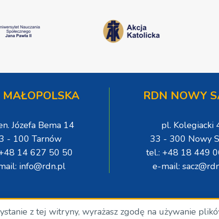
 MAŁOPOLSKA
RDN NOWY S
gen. Józefa Bema 14
pl. Kolegiacki 
3 - 100 Tarnów
33 - 300 Nowy S
: +48 14 627 50 50
tel.: +48 18 449 
mail: info@rdn.pl
e-mail: sacz@rdn
zystanie z tej witryny, wyrażasz zgodę na używanie plik
.