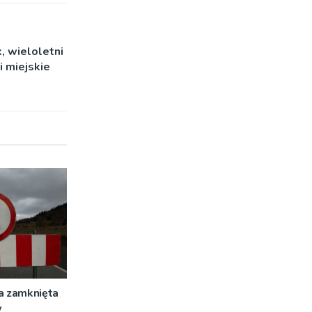
, wieloletni
 miejskie
a zamknięta
w