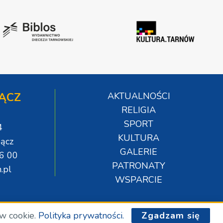
ĄCZ
AKTUALNOŚCI
RELIGIA
SPORT
4
KULTURA
ącz
GALERIE
06 00
PATRONATY
.pl
WSPARCIE
ów cookie.
Polityka prywatności.
Zgadzam się