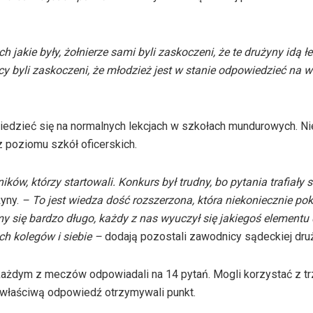
 jakie były, żołnierze sami byli zaskoczeni, że te drużyny idą łe
 byli zaskoczeni, że młodzież jest w stanie odpowiedzieć na w
edzieć się na normalnych lekcjach w szkołach mundurowych. Ni
z poziomu szkół oficerskich.
ów, którzy startowali. Konkurs był trudny, bo pytania trafiały s
żyny.
– To jest wiedza dość rozszerzona, która niekoniecznie pok
y się bardzo długo, każdy z nas wyuczył się jakiegoś elementu
ch kolegów i siebie –
dodają pozostali zawodnicy sądeckiej dru
W każdym z meczów odpowiadali na 14 pytań. Mogli korzystać z t
ą właściwą odpowiedź otrzymywali punkt.