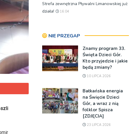
Strefa zewnętrzna Pływalni Limanowskiej już
działa!
16:04
NIE PRZEGAP
Znamy program 33.
Święta Dzieci Gór.
Kto przyjedzie i jakie
będą zmiany?
10 LIPCA 2026
Bałkańska energia
na Święcie Dzieci
Gór, a wraz z nią
szli
folklor Spisza
[ZDJĘCIA]
23 LIPCA 2026
omir