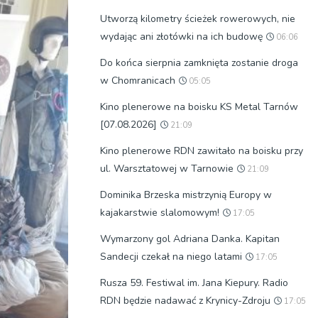
Utworzą kilometry ścieżek rowerowych, nie
wydając ani złotówki na ich budowę
06:06
Do końca sierpnia zamknięta zostanie droga
w Chomranicach
05:05
Kino plenerowe na boisku KS Metal Tarnów
[07.08.2026]
21:09
Kino plenerowe RDN zawitało na boisku przy
ul. Warsztatowej w Tarnowie
21:09
Dominika Brzeska mistrzynią Europy w
kajakarstwie slalomowym!
17:05
Wymarzony gol Adriana Danka. Kapitan
Sandecji czekał na niego latami
17:05
Rusza 59. Festiwal im. Jana Kiepury. Radio
RDN będzie nadawać z Krynicy-Zdroju
17:05