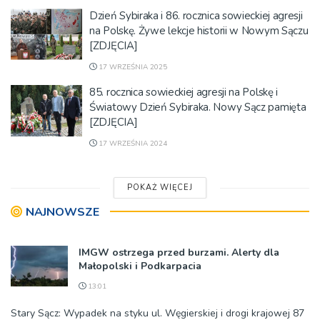
Dzień Sybiraka i 86. rocznica sowieckiej agresji
na Polskę. Żywe lekcje historii w Nowym Sączu
[ZDJĘCIA]
17 WRZEŚNIA 2025
85. rocznica sowieckiej agresji na Polskę i
Światowy Dzień Sybiraka. Nowy Sącz pamięta
[ZDJĘCIA]
17 WRZEŚNIA 2024
POKAŻ WIĘCEJ
NAJNOWSZE
IMGW ostrzega przed burzami. Alerty dla
Małopolski i Podkarpacia
13:01
Stary Sącz: Wypadek na styku ul. Węgierskiej i drogi krajowej 87