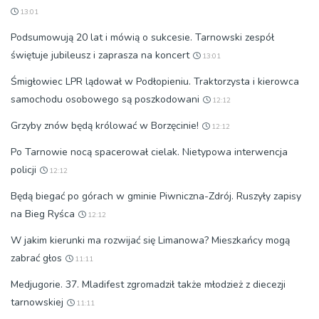
13:01
Podsumowują 20 lat i mówią o sukcesie. Tarnowski zespół
świętuje jubileusz i zaprasza na koncert
13:01
Śmigłowiec LPR lądował w Podłopieniu. Traktorzysta i kierowca
samochodu osobowego są poszkodowani
12:12
Grzyby znów będą królować w Borzęcinie!
12:12
Po Tarnowie nocą spacerował cielak. Nietypowa interwencja
policji
12:12
Będą biegać po górach w gminie Piwniczna-Zdrój. Ruszyły zapisy
na Bieg Ryśca
12:12
W jakim kierunki ma rozwijać się Limanowa? Mieszkańcy mogą
zabrać głos
11:11
Medjugorie. 37. Mladifest zgromadził także młodzież z diecezji
tarnowskiej
11:11