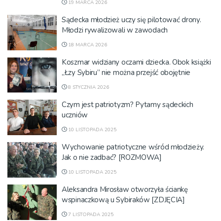
19 MARCA 2026
Sądecka młodzież uczy się pilotować drony.
Młodzi rywalizowali w zawodach
18 MARCA 2026
Koszmar widziany oczami dziecka. Obok książki
„Łzy Sybiru” nie można przejść obojętnie
8 STYCZNIA 2026
Czym jest patriotyzm? Pytamy sądeckich
uczniów
10 LISTOPADA 2025
Wychowanie patriotyczne wśród młodzieży.
Jak o nie zadbać? [ROZMOWA]
10 LISTOPADA 2025
Aleksandra Mirosław otworzyła ściankę
wspinaczkową u Sybiraków [ZDJĘCIA]
7 LISTOPADA 2025