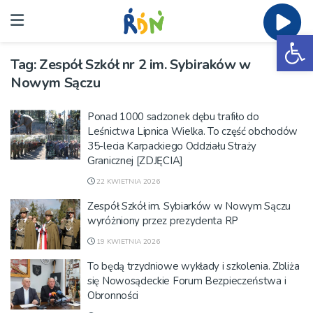
Ot
Tag:
Zespół Szkół nr 2 im. Sybiraków w
Nowym Sączu
Ponad 1000 sadzonek dębu trafiło do
Leśnictwa Lipnica Wielka. To część obchodów
35-lecia Karpackiego Oddziału Straży
Granicznej [ZDJĘCIA]
22 KWIETNIA 2026
Zespół Szkół im. Sybiarków w Nowym Sączu
wyróżniony przez prezydenta RP
19 KWIETNIA 2026
To będą trzydniowe wykłady i szkolenia. Zbliża
się Nowosądeckie Forum Bezpieczeństwa i
Obronności