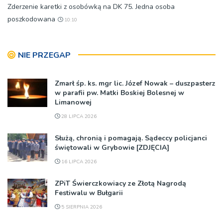
Zderzenie karetki z osobówką na DK 75. Jedna osoba
poszkodowana
10:10
NIE PRZEGAP
Zmarł śp. ks. mgr lic. Józef Nowak – duszpasterz
w parafii pw. Matki Boskiej Bolesnej w
Limanowej
28 LIPCA 2026
Służą, chronią i pomagają. Sądeccy policjanci
świętowali w Grybowie [ZDJĘCIA]
16 LIPCA 2026
ZPiT Świerczkowiacy ze Złotą Nagrodą
Festiwalu w Bułgarii
5 SIERPNIA 2026