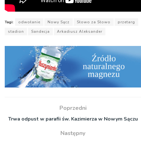
Tagi:
odwołanie
Nowy Sącz
Słowo za Słowo
przetarg
stadion
Sandecja
Arkadiusz Aleksander
Poprzedni
Trwa odpust w parafii św. Kazimierza w Nowym Sączu
Następny