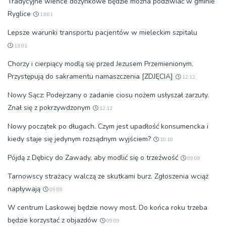
Tradycyjne wieńce dożynkowe będzie można podziwiać w gminie
Ryglice
13:01
Lepsze warunki transportu pacjentów w mieleckim szpitalu
13:01
Chorzy i cierpiący modlą się przed Jezusem Przemienionym.
Przystępują do sakramentu namaszczenia [ZDJĘCIA]
12:12
Nowy Sącz: Podejrzany o zadanie ciosu nożem usłyszał zarzuty.
Znał się z pokrzywdzonym
12:12
Nowy początek po długach. Czym jest upadłość konsumencka i
kiedy staje się jedynym rozsądnym wyjściem?
10:10
Pójdą z Dębicy do Zawady, aby modlić się o trzeźwość
09:09
Tarnowscy strażacy walczą ze skutkami burz. Zgłoszenia wciąż
napływają
09:09
W centrum Laskowej będzie nowy most. Do końca roku trzeba
będzie korzystać z objazdów
09:09