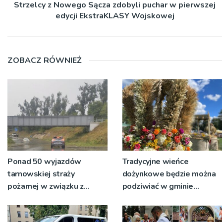
Strzelcy z Nowego Sącza zdobyli puchar w pierwszej
edycji EkstraKLASY Wojskowej
ZOBACZ RÓWNIEŻ
Ponad 50 wyjazdów
Tradycyjne wieńce
tarnowskiej straży
dożynkowe będzie można
pożarnej w związku z
podziwiać w gminie
burzami i ulewami
Ryglice