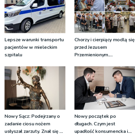
Lepsze warunki transportu
Chorzy i cierpiący modlą się
pacjentów w mieleckim
przed Jezusem
szpitalu
Przemienionym.
Przystępują do sakramentu
namaszczenia [ZDJĘCIA]
Nowy Sącz: Podejrzany o
Nowy początek po
zadanie ciosu nożem
długach. Czym jest
usłyszał zarzuty. Znał się z
upadłość konsumencka i