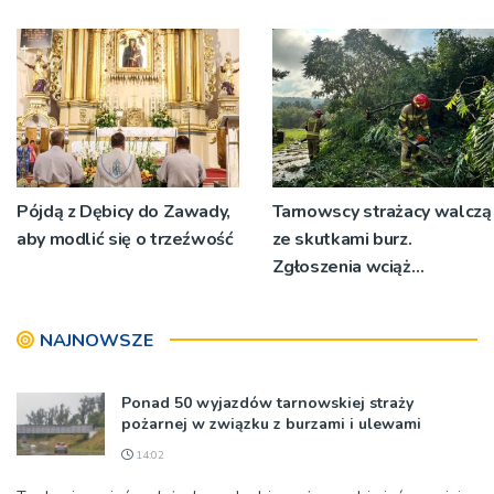
pokrzywdzonym
kiedy staje się jedynym
rozsądnym wyjściem?
Pójdą z Dębicy do Zawady,
Tarnowscy strażacy walczą
aby modlić się o trzeźwość
ze skutkami burz.
Zgłoszenia wciąż
napływają
NAJNOWSZE
Ponad 50 wyjazdów tarnowskiej straży
pożarnej w związku z burzami i ulewami
14:02