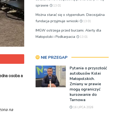
sprawie
13:01
Można starać się o stypendium. Diecezjalna
fundacja przyjmuje wnioski
13:01
IMGW ostrzega przed burzami. Alerty dla
Małopolski i Podkarpacia
13:01
NIE PRZEGAP
Pytania o przyszłość
autobusów Kolei
jedna osoba a
Małopolskich.
Zmiany w prawie
mogą ograniczyć
kursowanie do
Tarnowa
16 LIPCA 2026
czona na