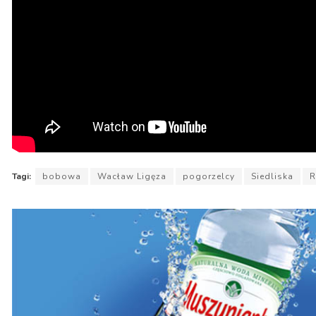
Tagi:
bobowa
Wacław Ligęza
pogorzelcy
Siedliska
R