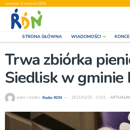
czwartek, 6 sierpnia 2026
STRONA GŁÓWNA
WIADOMOŚCI
KONCE
Trwa zbiórka pien
Siedlisk w gmini
autor / źródło:
Radio RDN
2021/02/25 - 13:01
-
AKTUALN