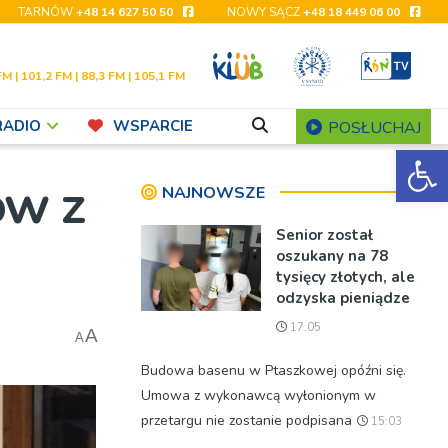
TARNÓW
+48 14 627 50 50
NOWY SĄCZ
+48 18 449 06 00
FM | 101,2 FM | 88,3 FM | 105,1 FM
RADIO
WSPARCIE
POSŁUCHAJ
Ot
ów z
NAJNOWSZE
Senior został
oszukany na 78
tysięcy złotych, ale
odzyska pieniądze
17:05
A
A
Budowa basenu w Ptaszkowej opóźni się.
Umowa z wykonawcą wyłonionym w
przetargu nie zostanie podpisana
15:03