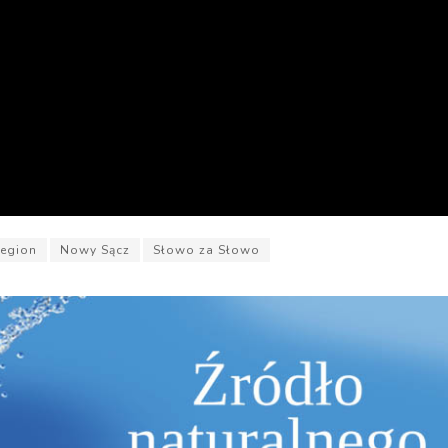
egion
Nowy Sącz
Słowo za Słowo