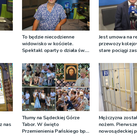
To będzie niecodzienne
Jest umowa na r
widowisko w kościele.
przewozy kolejo
Spektakl oparty o działa św.
stare pociągi za
 nie
Teresy Wielkiej
tabor?
Tłumy na Sądeckiej Górze
Mężczyzna został
cz nas
Tabor. W święto
nożem. Pierwsze
Przemienienia Pańskiego bp
nowosądeckiej p