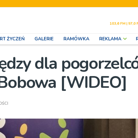
103,6 FM | 97,0 
RT ŻYCZEŃ
GALERIE
RAMÓWKA
REKLAMA
iędzy dla pogorzelc
e Bobowa [WIDEO]
OŚCI