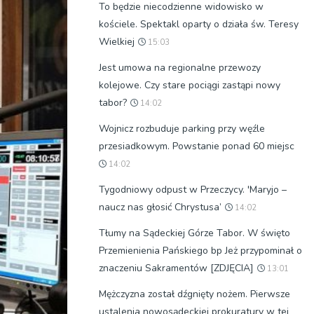
To będzie niecodzienne widowisko w
kościele. Spektakl oparty o działa św. Teresy
Wielkiej
15:03
Jest umowa na regionalne przewozy
kolejowe. Czy stare pociągi zastąpi nowy
tabor?
14:02
Wojnicz rozbuduje parking przy węźle
przesiadkowym. Powstanie ponad 60 miejsc
14:02
Tygodniowy odpust w Przeczycy. 'Maryjo –
naucz nas głosić Chrystusa’
14:02
Tłumy na Sądeckiej Górze Tabor. W święto
Przemienienia Pańskiego bp Jeż przypominał o
znaczeniu Sakramentów [ZDJĘCIA]
13:01
Mężczyzna został dźgnięty nożem. Pierwsze
ustalenia nowosądeckiej prokuratury w tej