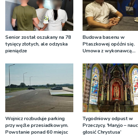
Senior został oszukany na 78
Budowa basenu w
tysięcy złotych, ale odzyska
Ptaszkowej opóźni się.
pieniądze
Umowa z wykonawcą
wyłonionym w przetargu
zostanie podpisana
Wojnicz rozbuduje parking
Tygodniowy odpust w
przy węźle przesiadkowym.
Przeczycy. 'Maryjo – nau
Powstanie ponad 60 miejsc
głosić Chrystusa’