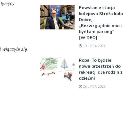
tysięcy
Powstanie stacja
kolejowa Stróża koło
Dobrej.
„Bezwzględnie musi
być tam parking”
[WIDEO]
13 LIPCA 2026
 włączyła się
Ropa: To będzie
nowa przestrzeń do
rekreacji dla rodzin z
dziećmi
28 LIPCA 2026