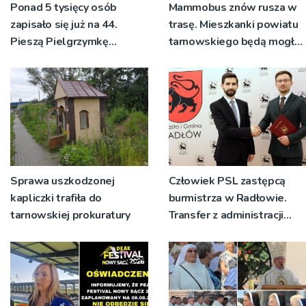
Ponad 5 tysięcy osób
Mammobus znów rusza w
zapisało się już na 44.
trasę. Mieszkanki powiatu
Pieszą Pielgrzymkę
tarnowskiego będą mogły
Tarnowską [WIDEO]
wykonać bezpłatne
badania
Sprawa uszkodzonej
Człowiek PSL zastępcą
kapliczki trafiła do
burmistrza w Radłowie.
tarnowskiej prokuratury
Transfer z administracji
rządowej do
samorządowej