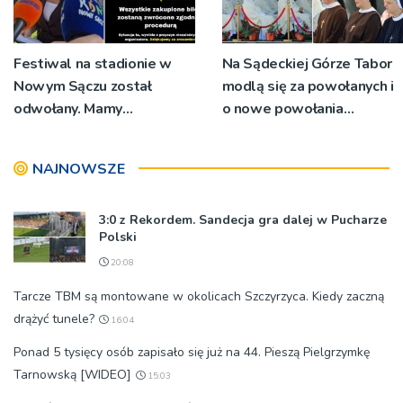
Festiwal na stadionie w
Na Sądeckiej Górze Tabor
Nowym Sączu został
modlą się za powołanych i
odwołany. Mamy
o nowe powołania
oświadczenia
[ZDJĘCIA]
organizatorów i spółki NIK
NAJNOWSZE
3:0 z Rekordem. Sandecja gra dalej w Pucharze
Polski
20:08
Tarcze TBM są montowane w okolicach Szczyrzyca. Kiedy zaczną
drążyć tunele?
16:04
Ponad 5 tysięcy osób zapisało się już na 44. Pieszą Pielgrzymkę
Tarnowską [WIDEO]
15:03