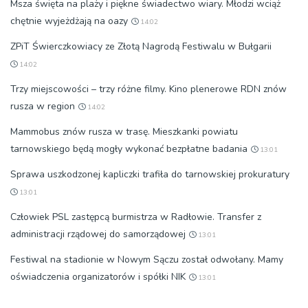
Msza święta na plaży i piękne świadectwo wiary. Młodzi wciąż
chętnie wyjeżdżają na oazy
14:02
ZPiT Świerczkowiacy ze Złotą Nagrodą Festiwalu w Bułgarii
14:02
Trzy miejscowości – trzy różne filmy. Kino plenerowe RDN znów
rusza w region
14:02
Mammobus znów rusza w trasę. Mieszkanki powiatu
tarnowskiego będą mogły wykonać bezpłatne badania
13:01
Sprawa uszkodzonej kapliczki trafiła do tarnowskiej prokuratury
13:01
Człowiek PSL zastępcą burmistrza w Radłowie. Transfer z
administracji rządowej do samorządowej
13:01
Festiwal na stadionie w Nowym Sączu został odwołany. Mamy
oświadczenia organizatorów i spółki NIK
13:01