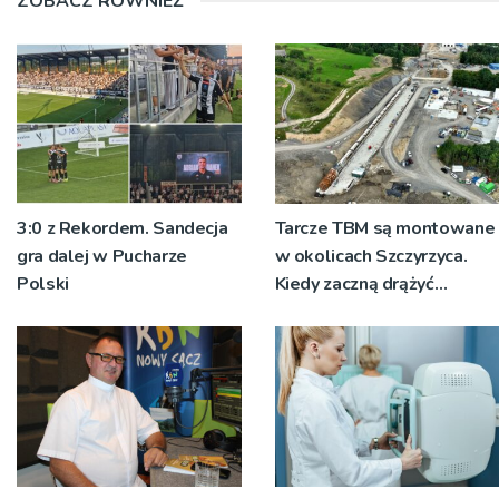
ZOBACZ RÓWNIEŻ
3:0 z Rekordem. Sandecja
Tarcze TBM są montowane
gra dalej w Pucharze
w okolicach Szczyrzyca.
Polski
Kiedy zaczną drążyć
tunele?