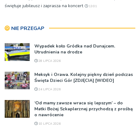
świętuje jubileusz i zaprasza na koncert
13:01
NIE PRZEGAP
Wypadek koło Gródka nad Dunajcem.
Utrudnienia na drodze
28 LIPCA 2026
Meksyk i Orawa. Kolejny piękny dzień podczas
Święta Dzieci Gór [ZDJĘCIA] [WIDEO]
24 LIPCA 2026
‘Od mamy zawsze wraca się lepszym’ – do
Matki Bożej Szkaplerznej przychodzą z prośbą
o nawrócenie
10 LIPCA 2026