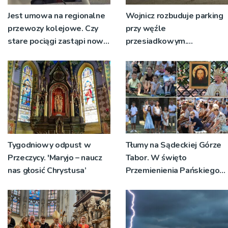
Jest umowa na regionalne
Wojnicz rozbuduje parking
przewozy kolejowe. Czy
przy węźle
stare pociągi zastąpi nowy
przesiadkowym.
tabor?
Powstanie ponad 60
miejsc
Tygodniowy odpust w
Tłumy na Sądeckiej Górze
Przeczycy. 'Maryjo – naucz
Tabor. W święto
nas głosić Chrystusa’
Przemienienia Pańskiego
bp Jeż przypominał o
znaczeniu Sakramentów
[ZDJĘCIA]