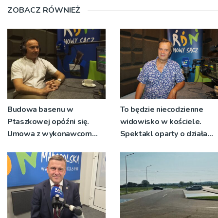
ZOBACZ RÓWNIEŻ
Budowa basenu w
To będzie niecodzienne
Ptaszkowej opóźni się.
widowisko w kościele.
Umowa z wykonawcom
Spektakl oparty o działa
wyłonionym w przetargu
św. Teresy Wielkiej
nie zostanie podpisana