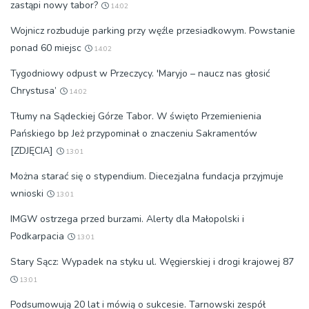
zastąpi nowy tabor?
14:02
Wojnicz rozbuduje parking przy węźle przesiadkowym. Powstanie
ponad 60 miejsc
14:02
Tygodniowy odpust w Przeczycy. 'Maryjo – naucz nas głosić
Chrystusa’
14:02
Tłumy na Sądeckiej Górze Tabor. W święto Przemienienia
Pańskiego bp Jeż przypominał o znaczeniu Sakramentów
[ZDJĘCIA]
13:01
Można starać się o stypendium. Diecezjalna fundacja przyjmuje
wnioski
13:01
IMGW ostrzega przed burzami. Alerty dla Małopolski i
Podkarpacia
13:01
Stary Sącz: Wypadek na styku ul. Węgierskiej i drogi krajowej 87
13:01
Podsumowują 20 lat i mówią o sukcesie. Tarnowski zespół