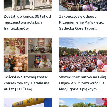
Zostali do końca. 35 lat od
Zakończył się odpust
męczeństwa polskich
Przemienienie Pańskiego.
franciszkanów
Sądecką Górę Tabor
odwiedziły tłumy
pielgrzymów
Kościół w Stróżnej został
Wszedł bez butów na Górę
konsekrowany. Parafia ma
Objawień. Młodzi wrócili z
40 lat [ZDJĘCIA]
Medjugorie z pięknymi
przeżyciami