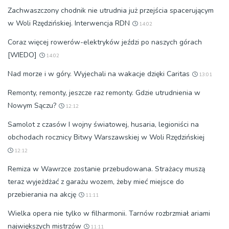
Zachwaszczony chodnik nie utrudnia już przejścia spacerującym
w Woli Rzędzińskiej. Interwencja RDN
14:02
Coraz więcej rowerów-elektryków jeździ po naszych górach
[WIEDO]
14:02
Nad morze i w góry. Wyjechali na wakacje dzięki Caritas
13:01
Remonty, remonty, jeszcze raz remonty. Gdzie utrudnienia w
Nowym Sączu?
12:12
Samolot z czasów I wojny światowej, husaria, legioniści na
obchodach rocznicy Bitwy Warszawskiej w Woli Rzędzińskiej
12:12
Remiza w Wawrzce zostanie przebudowana. Strażacy muszą
teraz wyjeżdżać z garażu wozem, żeby mieć miejsce do
przebierania na akcję
11:11
Wielka opera nie tylko w filharmonii. Tarnów rozbrzmiał ariami
największych mistrzów
11:11