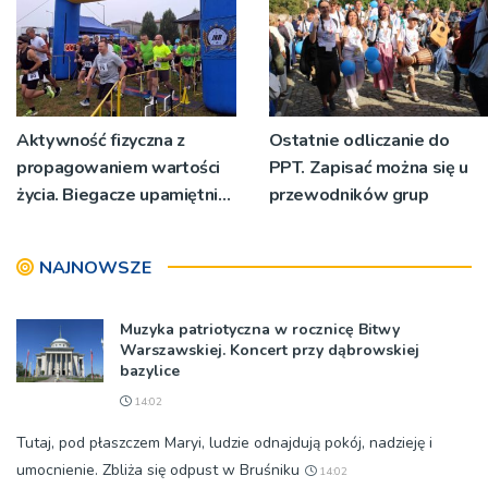
Aktywność fizyczna z
Ostatnie odliczanie do
propagowaniem wartości
PPT. Zapisać można się u
życia. Biegacze upamiętnili
przewodników grup
św. Maksymiliana Kolbego
NAJNOWSZE
Muzyka patriotyczna w rocznicę Bitwy
Warszawskiej. Koncert przy dąbrowskiej
bazylice
14:02
Tutaj, pod płaszczem Maryi, ludzie odnajdują pokój, nadzieję i
umocnienie. Zbliża się odpust w Bruśniku
14:02