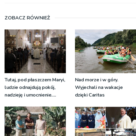
ZOBACZ RÓWNIEŻ
Tutaj, pod płaszczem Maryi,
Nad morze i w góry.
ludzie odnajdują pokój,
Wyjechali na wakacje
nadzieję i umocnienie.
dzięki Caritas
Zbliża się odpust w
Bruśniku