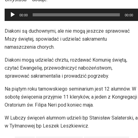
Odtwarzacz
00:00
00:00
plików
dźwiękowych
Diakoni są duchownymi, ale nie mogą jeszcze sprawować
Mszy świętej, spowiadać i udzielać sakramentu
namaszczenia chorych.
Diakoni mogą udzielać chrztu, rozdawać Komunię świętą,
czytać Ewangelię, przewodniczyć nabożeństwom,
sprawować sakramentalia i prowadzić pogrzeby.
Na piątym roku tarnowskiego seminarium jest 12 alumnów. W
sobotę święcenia przyjmie 11 kleryków, a jeden z Kongregacji
Oratorium św. Filipa Neri pod koniec maja.
W Lubczy święceń alumnom udzieli bp Stanisław Salaterski, a
w Tylmanowej bp Leszek Leszkiewicz.