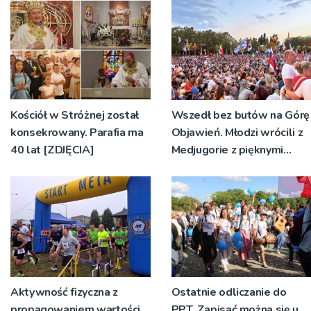
pielgrzymów
Kościół w Stróżnej został
Wszedł bez butów na Górę
konsekrowany. Parafia ma
Objawień. Młodzi wrócili z
40 lat [ZDJĘCIA]
Medjugorie z pięknymi
przeżyciami
Aktywność fizyczna z
Ostatnie odliczanie do
propagowaniem wartości
PPT. Zapisać można się u