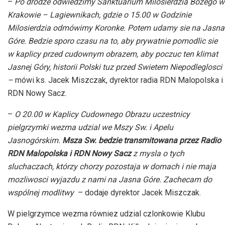
–
Po drodze odwiedzimy Sanktuarium Milosierdzia Bozego w
Krakowie – Lagiewnikach, gdzie o 15.00 w Godzinie
Milosierdzia odmówimy Koronke. Potem udamy sie na Jasna
Góre. Bedzie sporo czasu na to, aby prywatnie pomodlic sie
w kaplicy przed cudownym obrazem, aby poczuc ten klimat
Jasnej Góry, historii Polski tuz przed Swietem Niepodleglosci
–
mówi ks. Jacek Miszczak, dyrektor radia RDN Malopolska i
RDN Nowy Sacz.
–
O 20.00 w Kaplicy Cudownego Obrazu uczestnicy
pielgrzymki wezma udzial we Mszy Sw. i Apelu
Jasnogórskim.
Msza Sw. bedzie transmitowana przez Radio
RDN Malopolska i RDN Nowy Sacz
z mysla o tych
sluchaczach, którzy chorzy pozostaja w domach i nie maja
mozliwosci wyjazdu z nami na Jasna Góre. Zachecam do
wspólnej modlitwy
– dodaje dyrektor Jacek Miszczak.
W pielgrzymce wezma równiez udzial czlonkowie Klubu