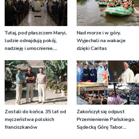
Tutaj, pod płaszczem Maryi,
Nad morze i w góry.
ludzie odnajdują pokój,
Wyjechali na wakacje
nadzieję i umocnienie.
dzięki Caritas
Zbliża się odpust w
Bruśniku
Zostali do końca. 35 lat od
Zakończył się odpust
męczeństwa polskich
Przemienienie Pańskiego.
franciszkanów
Sądecką Górę Tabor
odwiedziły tłumy