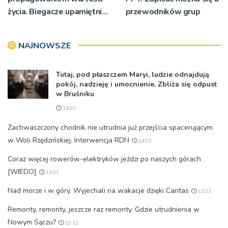
życia. Biegacze upamiętnili
przewodników grup
św. Maksymiliana Kolbego
NAJNOWSZE
Tutaj, pod płaszczem Maryi, ludzie odnajdują
pokój, nadzieję i umocnienie. Zbliża się odpust
w Bruśniku
14:02
Zachwaszczony chodnik nie utrudnia już przejścia spacerującym
w Woli Rzędzińskiej. Interwencja RDN
14:02
Coraz więcej rowerów-elektryków jeździ po naszych górach
[WIEDO]
14:02
Nad morze i w góry. Wyjechali na wakacje dzięki Caritas
13:01
Remonty, remonty, jeszcze raz remonty. Gdzie utrudnienia w
Nowym Sączu?
12:12