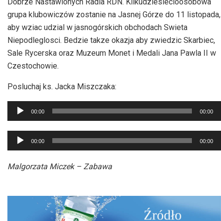
Dobrze Nastawionych Radia RDN. Kilkudziesiecioosobowa
grupa klubowiczów zostanie na Jasnej Górze do 11 listopada,
aby wziac udzial w jasnogórskich obchodach Swieta
Niepodleglosci. Bedzie takze okazja aby zwiedzic Skarbiec,
Sale Rycerska oraz Muzeum Monet i Medali Jana Pawla II w
Czestochowie.
Posluchaj ks. Jacka Miszczaka:
Odtwarzacz
00:00
00:00
plików
dźwiękowych
Odtwarzacz
00:00
00:00
plików
dźwiękowych
Malgorzata Miczek – Zabawa