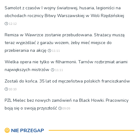
Samolot z czasów I wojny światowej, husaria, legioniści na
obchodach rocznicy Bitwy Warszawskiej w Woli Rzędzińskiej
12:12
Remiza w Wawrzce zostanie przebudowana. Strażacy muszą
teraz wyjeżdżać z garażu wozem, żeby mieć miejsce do
przebierania na akcję
11:11
Wielka opera nie tylko w filharmonii. Tarnów rozbrzmiał ariami
największych mistrzów
11:11
Zostali do końca. 35 lat od męczeństwa polskich franciszkanów
10:10
PZL Mielec bez nowych zamówień na Black Howki. Pracownicy
boją się o swoją przyszłość
09:09
NIE PRZEGAP