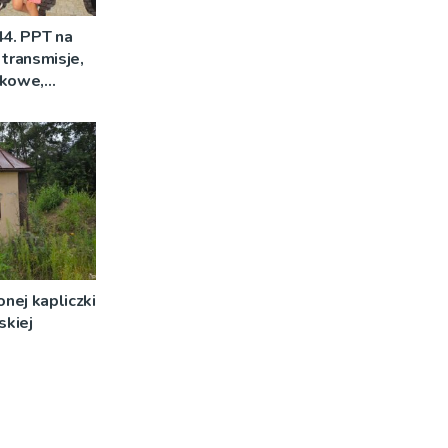
44. PPT na
 transmisje,
mkowe,
nej kapliczki
skiej