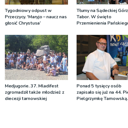
Tygodniowy odpust w
Tłumy na Sądeckiej Gór
Przeczycy. 'Maryjo – naucz nas
Tabor. W święto
głosić Chrystusa’
Przemienienia Pańskieg
Jeż przypominał o znacz
Sakramentów [ZDJĘCIA
Medjugorie. 37. Mladifest
Ponad 5 tysięcy osób
zgromadził także młodzież z
zapisało się już na 44. P
diecezji tarnowskiej
Pielgrzymkę Tarnowską
[WIDEO]