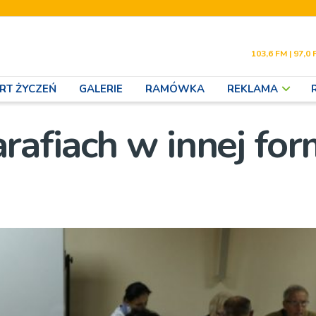
103,6 FM | 97,0 
RT ŻYCZEŃ
GALERIE
RAMÓWKA
REKLAMA
afiach w innej for