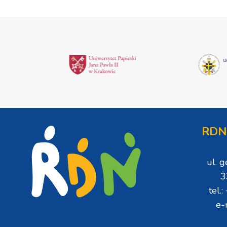
RDN
ul. 
3
tel.
e-