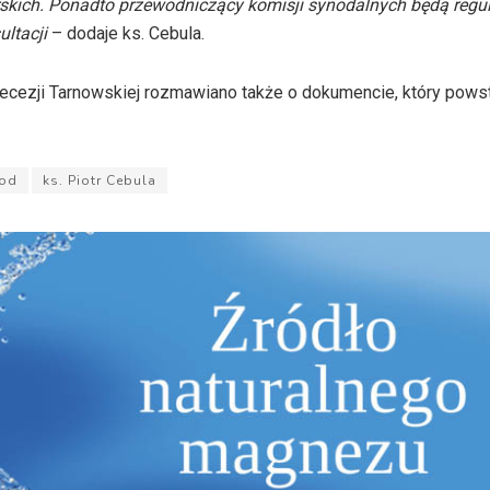
skich. Ponadto przewodniczący komisji synodalnych będą regul
ultacji
– dodaje ks. Cebula.
cezji Tarnowskiej rozmawiano także o dokumencie, który powst
od
ks. Piotr Cebula