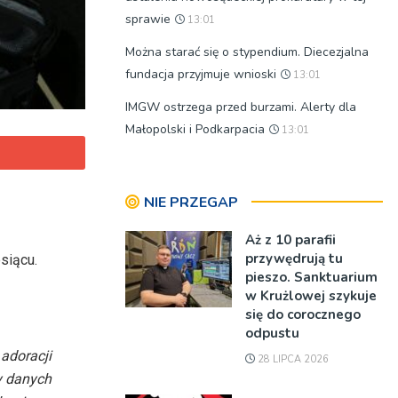
sprawie
13:01
Można starać się o stypendium. Diecezjalna
fundacja przyjmuje wnioski
13:01
IMGW ostrzega przed burzami. Alerty dla
Małopolski i Podkarpacia
13:01
NIE PRZEGAP
Aż z 10 parafii
przywędrują tu
siącu.
pieszo. Sanktuarium
w Krużlowej szykuje
się do corocznego
odpustu
adoracji
28 LIPCA 2026
y danych