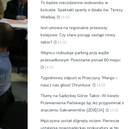
To będzie niecodzienne widowisko w
kościele. Spektakl oparty o działa św. Teresy
Wielkiej
15:03
Jest umowa na regionalne przewozy
kolejowe. Czy stare pociągi zastąpi nowy
tabor?
14:02
Wojnicz rozbuduje parking przy węźle
przesiadkowym. Powstanie ponad 60 miejsc
14:02
Tygodniowy odpust w Przeczycy. 'Maryjo –
naucz nas głosić Chrystusa’
14:02
Tłumy na Sądeckiej Górze Tabor. W święto
Przemienienia Pańskiego bp Jeż przypominał o
znaczeniu Sakramentów [ZDJĘCIA]
13:01
Mężczyzna został dźgnięty nożem. Pierwsze
ustalenia nowosądeckiej prokuratury w tej