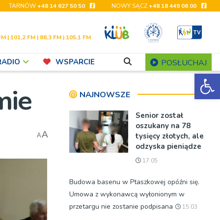
TARNÓW
+48 14 627 50 50
NOWY SĄCZ
+48 18 449 06 00
FM | 101,2 FM | 88,3 FM | 105,1 FM
RADIO
WSPARCIE
POSŁUCHAJ
Ot
mie
NAJNOWSZE
Senior został
oszukany na 78
A
tysięcy złotych, ale
A
odzyska pieniądze
17:05
Budowa basenu w Ptaszkowej opóźni się.
Umowa z wykonawcą wyłonionym w
przetargu nie zostanie podpisana
15:03