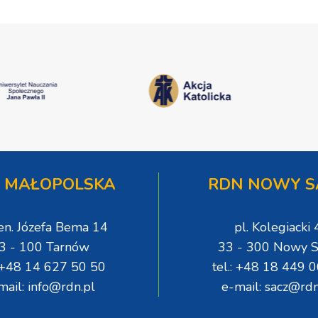
 MAŁOPOLSKA
RDN NOWY S
gen. Józefa Bema 14
pl. Kolegiacki 
3 - 100 Tarnów
33 - 300 Nowy S
: +48 14 627 50 50
tel.: +48 18 449 
mail: info@rdn.pl
e-mail: sacz@rdn