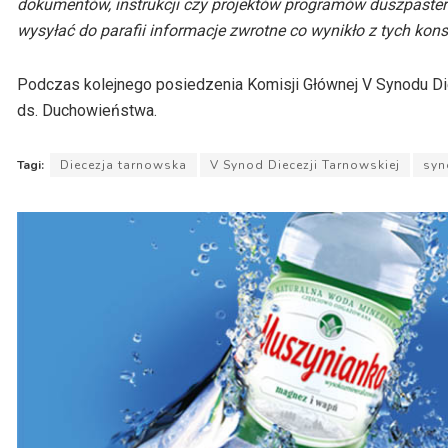
dokumentów, instrukcji czy projektów programów duszpaster
wysyłać do parafii informacje zwrotne co wynikło z tych kons
Podczas kolejnego posiedzenia Komisji Głównej V Synodu Die
ds. Duchowieństwa.
Tagi:
Diecezja tarnowska
V Synod Diecezji Tarnowskiej
syn