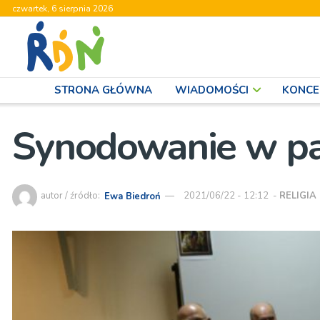
czwartek, 6 sierpnia 2026
STRONA GŁÓWNA
WIADOMOŚCI
KONCE
Synodowanie w par
autor / źródło:
Ewa Biedroń
2021/06/22 - 12:12
-
RELIGIA