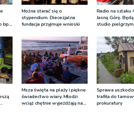
ze
Można starać się o
Radio na szlaku 
stypendium. Diecezjalna
Jasną Górę. Będą
o bp
fundacja przyjmuje wnioski
studio pielgrzy
eniu
pozdrowienia
]
Msza święta na plaży i piękne
Sprawa uszkodzo
ieszą
świadectwo wiary. Młodzi
trafiła do tarnow
wciąż chętnie wyjeżdżają na
prokuratury
oazy