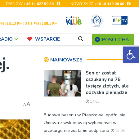
TARNÓW
+48 14 627 50 50
NOWY SĄCZ
+48 18 449 06 00
FM | 101,2 FM | 88,3 FM | 105,1 FM
RADIO
WSPARCIE
POSŁUCHAJ
Ot
j.
NAJNOWSZE
Senior został
oszukany na 78
tysięcy złotych, ale
odzyska pieniądze
17:05
A
A
Budowa basenu w Ptaszkowej opóźni się.
Umowa z wykonawcą wyłonionym w
przetargu nie zostanie podpisana
15:03