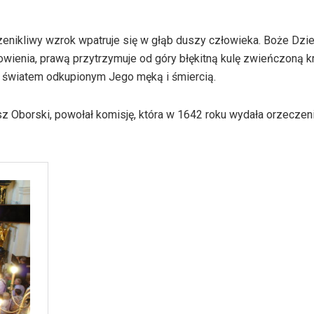
zenikliwy wzrok wpatruje się w głąb duszy człowieka. Boże Dzi
ienia, prawą przytrzymuje od góry błękitną kulę zwieńczoną k
d światem odkupionym Jego męką i śmiercią.
 Oborski, powołał komisję, która w 1642 roku wydała orzeczen