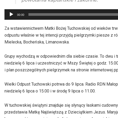
Odtwarzacz
00:00
plików
dźwiękowych
Za wstawiennictwem Matki Bożej Tuchowskiej od wieków trwa
odpustu właśnie w tej intencji przyjdą pielgrzymki piesze z r
Mielecka, Bocheńska, Limanowska.
Grupy wychodzą w odpowiednim dla siebie czasie. To dwu i t
niedzielę 6 lipca i uczestniczyć w Mszy Świętej o godz. 15.00
i plan poszczególnych pielgrzymek na stronie internetowej p
Wielki Odpust Tuchowski potrwa do 9 lipca. Radio RDN Mał
niedzielę 6 lipca o 15.00 i w środę 9 lipca o 11.00.
W tuchowskiej świątyni znajduje się słynący łaskami cudown
przedstawia Matkę Najświętszą z Dzieciątkiem Jezus. Maryja 