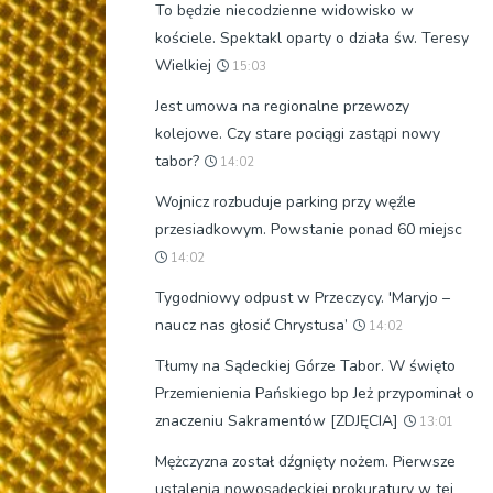
To będzie niecodzienne widowisko w
kościele. Spektakl oparty o działa św. Teresy
Wielkiej
15:03
Jest umowa na regionalne przewozy
kolejowe. Czy stare pociągi zastąpi nowy
tabor?
14:02
Wojnicz rozbuduje parking przy węźle
przesiadkowym. Powstanie ponad 60 miejsc
14:02
Tygodniowy odpust w Przeczycy. 'Maryjo –
naucz nas głosić Chrystusa’
14:02
Tłumy na Sądeckiej Górze Tabor. W święto
Przemienienia Pańskiego bp Jeż przypominał o
znaczeniu Sakramentów [ZDJĘCIA]
13:01
Mężczyzna został dźgnięty nożem. Pierwsze
ustalenia nowosądeckiej prokuratury w tej