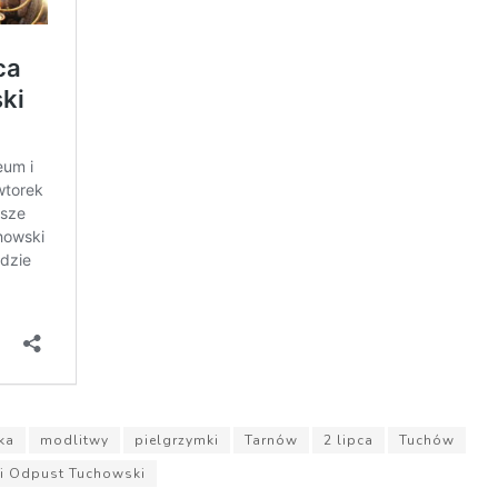
ka
modlitwy
pielgrzymki
Tarnów
2 lipca
Tuchów
i Odpust Tuchowski