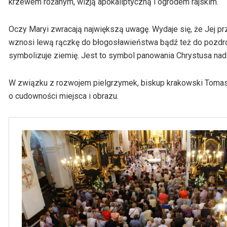
krzewem różanym, wizją apokaliptyczną i ogrodem rajskim.
Oczy Maryi zwracają największą uwagę. Wydaje się, że Jej pr
wznosi lewą rączkę do błogosławieństwa bądź też do pozdrow
symbolizuje ziemię. Jest to symbol panowania Chrystusa na
W związku z rozwojem pielgrzymek, biskup krakowski Tomasz
o cudowności miejsca i obrazu.