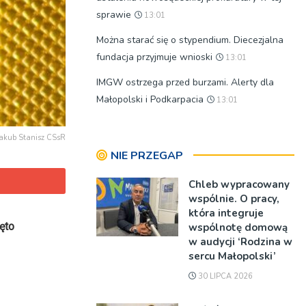
sprawie
13:01
Można starać się o stypendium. Diecezjalna
fundacja przyjmuje wnioski
13:01
IMGW ostrzega przed burzami. Alerty dla
Małopolski i Podkarpacia
13:01
 Jakub Stanisz CSsR
NIE PRZEGAP
Chleb wypracowany
wspólnie. O pracy,
która integruje
ęto
wspólnotę domową
w audycji ‘Rodzina w
sercu Małopolski’
30 LIPCA 2026