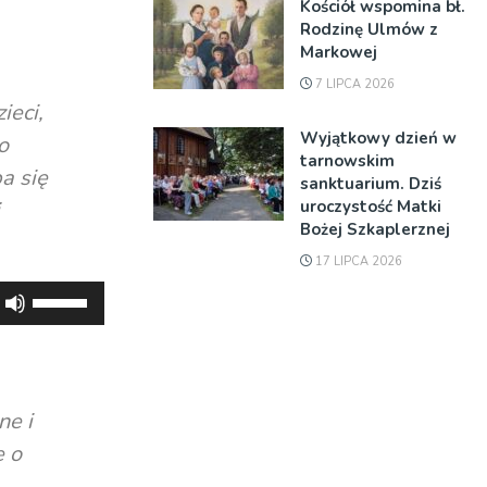
Kościół wspomina bł.
Rodzinę Ulmów z
Markowej
7 LIPCA 2026
ieci,
Wyjątkowy dzień w
o
tarnowskim
a się
sanktuarium. Dziś
uroczystość Matki
Bożej Szkaplerznej
17 LIPCA 2026
Używaj
strzałek
do
góry
oraz
ne i
do
e o
dołu