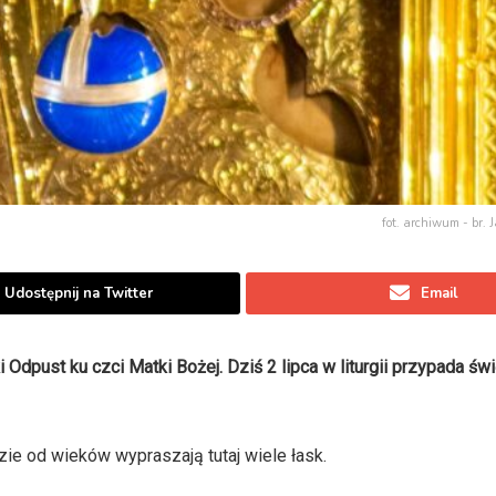
fot. archiwum - br.
Udostępnij na Twitter
Email
dpust ku czci Matki Bożej. Dziś 2 lipca w liturgii przypada świ
dzie od wieków wypraszają tutaj wiele łask.