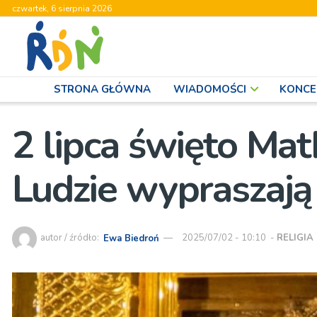
czwartek, 6 sierpnia 2026
STRONA GŁÓWNA
WIADOMOŚCI
KONCE
2 lipca święto Mat
Ludzie wypraszają 
autor / źródło:
Ewa Biedroń
2025/07/02 - 10:10
-
RELIGIA