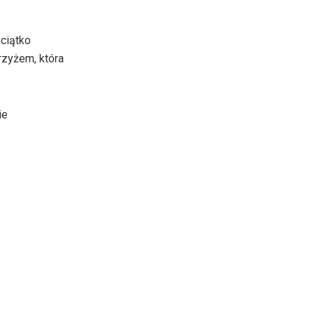
eciątko
rzyżem, która
ie