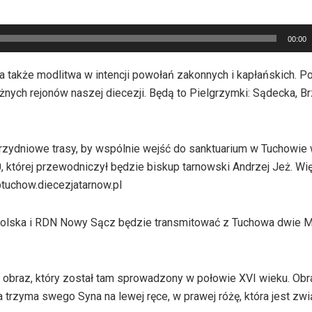
00:00
 także modlitwa w intencji powołań zakonnych i kapłańskich. 
óżnych rejonów naszej diecezji. Będą to Pielgrzymki: Sądecka, B
rzydniowe trasy, by wspólnie wejść do sanktuarium w Tuchowie 
, której przewodniczył będzie biskup tarnowski Andrzej Jeż. Wię
ptuchow.diecezjatarnow.pl
opolska i RDN Nowy Sącz będzie transmitować z Tuchowa dwie 
y obraz, który został tam sprowadzony w połowie XVI wieku. Obr
trzyma swego Syna na lewej ręce, w prawej różę, która jest zw