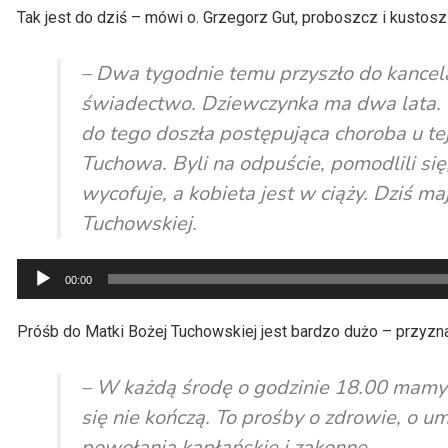
Tak jest do dziś – mówi o. Grzegorz Gut, proboszcz i kustos
– Dwa tygodnie temu przyszło do kancela
świadectwo. Dziewczynka ma dwa lata. Mi
do tego doszła postępująca choroba u tej 
Tuchowa. Byli na odpuście, pomodlili się
wycofuje, a kobieta jest w ciąży. Dziś m
Tuchowskiej.
Odtwarzacz
00:00
plików
dźwiękowych
Próśb do Matki Bożej Tuchowskiej jest bardzo dużo – przyzna
– W każdą środę o godzinie 18.00 mamy n
się nie kończą. To prośby o zdrowie, o 
powołania kapłańskie i zakonne.