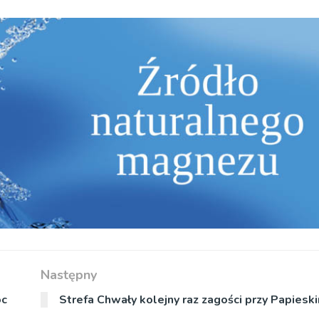
Następny
oc
Strefa Chwały kolejny raz zagości przy Papiesk