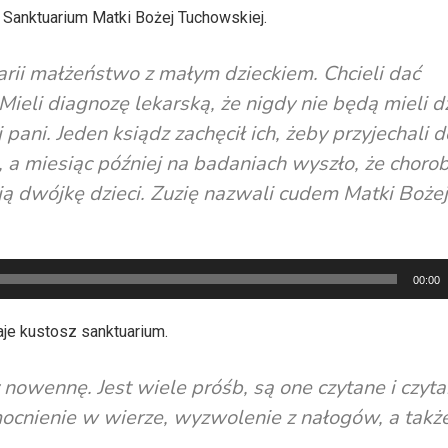
z Sanktuarium Matki Bożej Tuchowskiej.
rii małżeństwo z małym dzieckiem. Chcieli dać
eli diagnozę lekarską, że nigdy nie będą mieli dz
pani. Jeden ksiądz zachęcił ich, żeby przyjechali d
, a miesiąc później na badaniach wyszło, że chorob
ają dwójkę dzieci. Zuzię nazwali cudem Matki Bożej
00:00
je kustosz sanktuarium.
owennę. Jest wiele próśb, są one czytane i czyta
umocnienie w wierze, wyzwolenie z nałogów, a takż