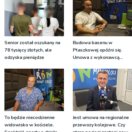
Senior został oszukany na
Budowa basenu w
78 tysięcy złotych, ale
Ptaszkowej opóźni się.
odzyska pieniądze
Umowa z wykonawcą
wyłonionym w przetargu
nie zostanie podpisana
To będzie niecodzienne
Jest umowa na regionalne
widowisko w kościele.
przewozy kolejowe. Czy