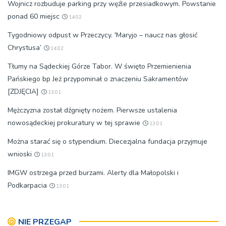
Wojnicz rozbuduje parking przy węźle przesiadkowym. Powstanie
ponad 60 miejsc
14:02
Tygodniowy odpust w Przeczycy. 'Maryjo – naucz nas głosić
Chrystusa’
14:02
Tłumy na Sądeckiej Górze Tabor. W święto Przemienienia
Pańskiego bp Jeż przypominał o znaczeniu Sakramentów
[ZDJĘCIA]
13:01
Mężczyzna został dźgnięty nożem. Pierwsze ustalenia
nowosądeckiej prokuratury w tej sprawie
13:01
Można starać się o stypendium. Diecezjalna fundacja przyjmuje
wnioski
13:01
IMGW ostrzega przed burzami. Alerty dla Małopolski i
Podkarpacia
13:01
NIE PRZEGAP