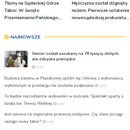
Tłumy na Sądeckiej Górze
Mężczyzna został dźgnięty
Tabor. W święto
nożem. Pierwsze ustalenia
Przemienienia Pańskiego
nowosądeckiej prokuratury
bp Jeż przypominał o
w tej sprawie
znaczeniu Sakramentów
NAJNOWSZE
[ZDJĘCIA]
Senior został oszukany na 78 tysięcy złotych,
ale odzyska pieniądze
17:05
Budowa basenu w Ptaszkowej opóźni się. Umowa z wykonawcą
wyłonionym w przetargu nie zostanie podpisana
15:03
To będzie niecodzienne widowisko w kościele. Spektakl oparty o
działa św. Teresy Wielkiej
15:03
Jest umowa na regionalne przewozy kolejowe. Czy stare pociągi
zastąpi nowy tabor?
14:02