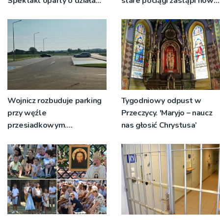
Spektakl oparty o działa
stare pociągi zastąpi nowy
św. Teresy Wielkiej
tabor?
Wojnicz rozbuduje parking
Tygodniowy odpust w
przy węźle
Przeczycy. 'Maryjo – naucz
przesiadkowym.
nas głosić Chrystusa’
Powstanie ponad 60
miejsc