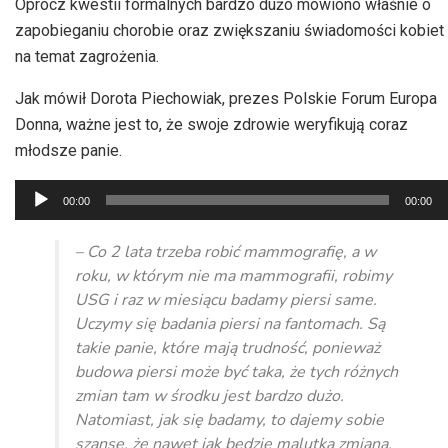
Oprócz kwestii formalnych bardzo dużo mówiono właśnie o
zapobieganiu chorobie oraz zwiększaniu świadomości kobiet
na temat zagrożenia.
Jak mówił Dorota Piechowiak, prezes Polskie Forum Europa
Donna, ważne jest to, że swoje zdrowie weryfikują coraz
młodsze panie.
Odtwarzacz
00:00
00:00
plików
dźwiękowych
– Co 2 lata trzeba robić mammografię, a w
roku, w którym nie ma mammografii, robimy
USG i raz w miesiącu badamy piersi same.
Uczymy się badania piersi na fantomach. Są
takie panie, które mają trudność, ponieważ
budowa piersi może być taka, że tych różnych
zmian tam w środku jest bardzo dużo.
Natomiast, jak się badamy, to dajemy sobie
szansę, że nawet jak będzie malutka zmiana,