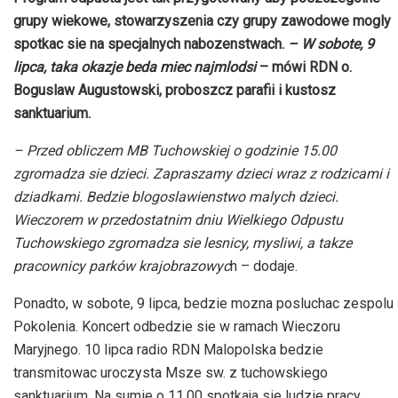
grupy wiekowe, stowarzyszenia czy grupy zawodowe mogly
spotkac sie na specjalnych nabozenstwach.
– W sobote, 9
lipca, taka okazje beda miec najmlodsi
– mówi RDN o.
Boguslaw Augustowski, proboszcz parafii i kustosz
sanktuarium.
– Przed obliczem MB Tuchowskiej o godzinie 15.00
zgromadza sie dzieci. Zapraszamy dzieci wraz z rodzicami i
dziadkami. Bedzie blogoslawienstwo malych dzieci.
Wieczorem w przedostatnim dniu Wielkiego Odpustu
Tuchowskiego zgromadza sie lesnicy, mysliwi, a takze
pracownicy parków krajobrazowyc
h – dodaje.
Ponadto, w sobote, 9 lipca, bedzie mozna posluchac zespolu
Pokolenia. Koncert odbedzie sie w ramach Wieczoru
Maryjnego. 10 lipca radio RDN Malopolska bedzie
transmitowac uroczysta Msze sw. z tuchowskiego
sanktuarium. Na sumie o 11.00 spotkaja sie ludzie pracy,