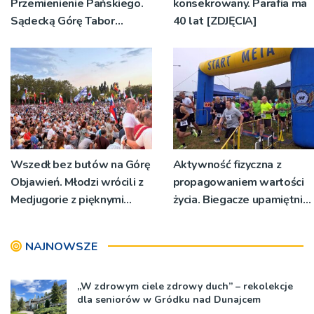
Przemienienie Pańskiego.
konsekrowany. Parafia ma
Sądecką Górę Tabor
40 lat [ZDJĘCIA]
odwiedziły tłumy
pielgrzymów
Wszedł bez butów na Górę
Aktywność fizyczna z
Objawień. Młodzi wrócili z
propagowaniem wartości
Medjugorie z pięknymi
życia. Biegacze upamiętnili
przeżyciami
św. Maksymiliana Kolbego
NAJNOWSZE
„W zdrowym ciele zdrowy duch” – rekolekcje
dla seniorów w Gródku nad Dunajcem