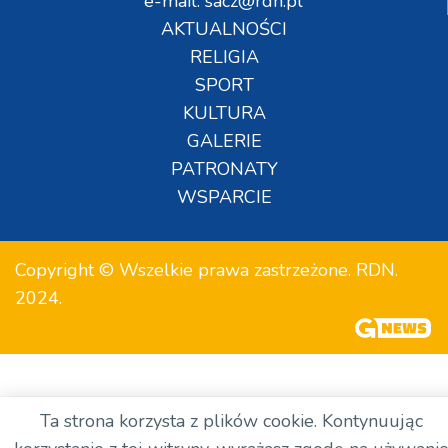
e-mail: sacz@rdn.pl
AKTUALNOŚCI
RELIGIA
SPORT
KULTURA
GALERIE
PATRONATY
WSPARCIE
Copyright © Wszelkie prawa zastrzeżone. RDN.
2024.
Ta strona korzysta z plików cookie. Kontynuując