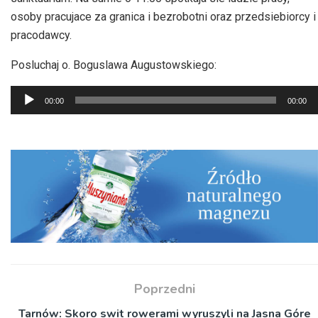
osoby pracujace za granica i bezrobotni oraz przedsiebiorcy i
pracodawcy.
Posluchaj o. Boguslawa Augustowskiego:
Odtwarzacz
00:00
00:00
plików
dźwiękowych
Poprzedni
Tarnów: Skoro swit rowerami wyruszyli na Jasna Góre