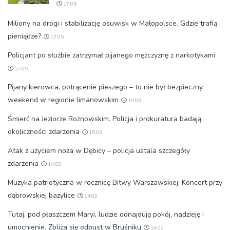
17:05
Miliony na drogi i stabilizację osuwisk w Małopolsce. Gdzie trafią
pieniądze?
17:05
Policjant po służbie zatrzymał pijanego mężczyznę z narkotykami
17:05
Pijany kierowca, potrącenie pieszego – to nie był bezpieczny
weekend w regionie limanowskim
15:03
Śmierć na Jeziorze Rożnowskim. Policja i prokuratura badają
okoliczności zdarzenia
15:03
Atak z użyciem noża w Dębicy – policja ustala szczegóły
zdarzenia
14:02
Muzyka patriotyczna w rocznicę Bitwy Warszawskiej. Koncert przy
dąbrowskiej bazylice
14:02
Tutaj, pod płaszczem Maryi, ludzie odnajdują pokój, nadzieję i
umocnienie. Zbliża się odpust w Bruśniku
14:02