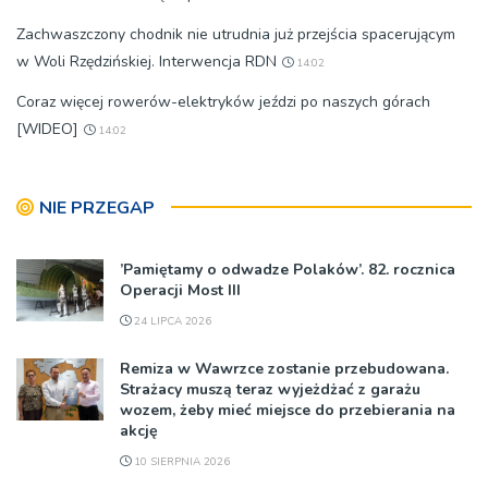
Zachwaszczony chodnik nie utrudnia już przejścia spacerującym
w Woli Rzędzińskiej. Interwencja RDN
14:02
Coraz więcej rowerów-elektryków jeździ po naszych górach
[WIDEO]
14:02
NIE PRZEGAP
’Pamiętamy o odwadze Polaków’. 82. rocznica
Operacji Most III
24 LIPCA 2026
Remiza w Wawrzce zostanie przebudowana.
Strażacy muszą teraz wyjeżdżać z garażu
wozem, żeby mieć miejsce do przebierania na
akcję
10 SIERPNIA 2026