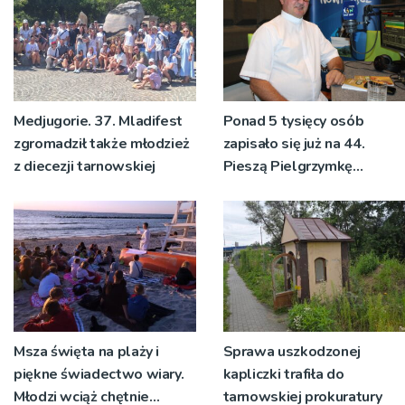
Medjugorie. 37. Mladifest
Ponad 5 tysięcy osób
zgromadził także młodzież
zapisało się już na 44.
z diecezji tarnowskiej
Pieszą Pielgrzymkę
Tarnowską [WIDEO]
Msza święta na plaży i
Sprawa uszkodzonej
piękne świadectwo wiary.
kapliczki trafiła do
Młodzi wciąż chętnie
tarnowskiej prokuratury