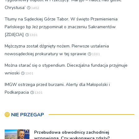
Chrystusa’
14:02
Tłumy na Sądeckiej Górze Tabor. W święto Przemienienia
Pańskiego bp Jeż przypominał o znaczeniu Sakramentów
[ZDJĘCIA]
13:01
Mężczyzna został dźgnięty nożem. Pierwsze ustalenia
nowosądeckiej prokuratury w tej sprawie
13:01
Można starać się o stypendium. Diecezjalna fundacja przyjmuje
wnioski
13:01
IMGW ostrzega przed burzami. Alerty dla Małopolski i
Podkarpacia
13:01
NIE PRZEGAP
Przebudowa obwodnicy zachodniej
wznowiona. Czy wykonawca zdąży?