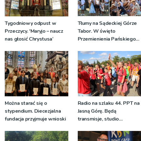
Tygodniowy odpust w
Tłumy na Sądeckiej Górze
Przeczycy. 'Maryjo – naucz
Tabor. W święto
nas głosić Chrystusa’
Przemienienia Pańskiego
bp Jeż przypominał o
znaczeniu Sakramentów
[ZDJĘCIA]
Można starać się o
Radio na szlaku 44. PPT na
stypendium. Diecezjalna
Jasną Górę. Będą
fundacja przyjmuje wnioski
transmisje, studio
pielgrzymkowe,
pozdrowienia