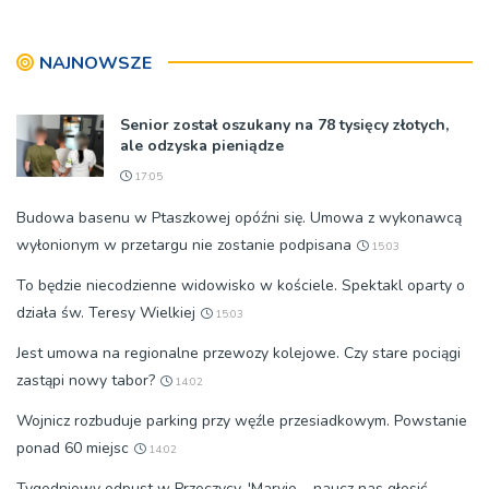
wyjeżdżają na oazy
NAJNOWSZE
Senior został oszukany na 78 tysięcy złotych,
ale odzyska pieniądze
17:05
Budowa basenu w Ptaszkowej opóźni się. Umowa z wykonawcą
wyłonionym w przetargu nie zostanie podpisana
15:03
To będzie niecodzienne widowisko w kościele. Spektakl oparty o
działa św. Teresy Wielkiej
15:03
Jest umowa na regionalne przewozy kolejowe. Czy stare pociągi
zastąpi nowy tabor?
14:02
Wojnicz rozbuduje parking przy węźle przesiadkowym. Powstanie
ponad 60 miejsc
14:02
Tygodniowy odpust w Przeczycy. 'Maryjo – naucz nas głosić