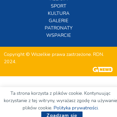
SPORT
KULTURA
GALERIE
PATRONATY
WSPARCIE
Copyright © Wszelkie prawa zastrzeżone. RDN.
2024.
Ta strona korzysta z plików cookie. Kontynuując
korzystanie z tej witryny, wyrażasz zgodę na używani
plików cookie.
Polityka prywatności.
Zgadzam się