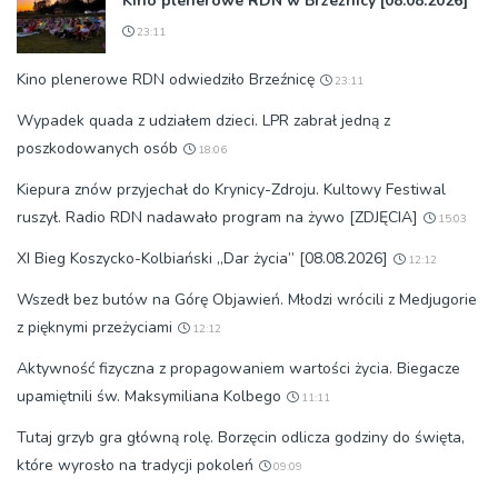
Kino plenerowe RDN w Brzeźnicy [08.08.2026]
23:11
Kino plenerowe RDN odwiedziło Brzeźnicę
23:11
Wypadek quada z udziałem dzieci. LPR zabrał jedną z
poszkodowanych osób
18:06
Kiepura znów przyjechał do Krynicy-Zdroju. Kultowy Festiwal
ruszył. Radio RDN nadawało program na żywo [ZDJĘCIA]
15:03
XI Bieg Koszycko-Kolbiański „Dar życia” [08.08.2026]
12:12
Wszedł bez butów na Górę Objawień. Młodzi wrócili z Medjugorie
z pięknymi przeżyciami
12:12
Aktywność fizyczna z propagowaniem wartości życia. Biegacze
upamiętnili św. Maksymiliana Kolbego
11:11
Tutaj grzyb gra główną rolę. Borzęcin odlicza godziny do święta,
które wyrosło na tradycji pokoleń
09:09