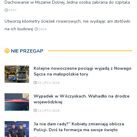
Dachowanie w Mszanie Dolnej. Jedna osoba zabrana do szpitala
07:07
Utworzą kilometry ścieżek rowerowych, nie wydając ani złotówki
na ich budowę
06:06
NIE PRZEGAP
Kolejne nowoczesne pociągi wyjadą z Nowego
Sącza na małopolskie tory
23 LIPCA 2026
Wypadek w Wilczyskach. Wahadło na drodze
wojewódzkiej
24 LIPCA 2026
’Ja nie dam rady?” Kobiety zmieniają oblicze
Policji. Dziś ta formacja ma swoje święto