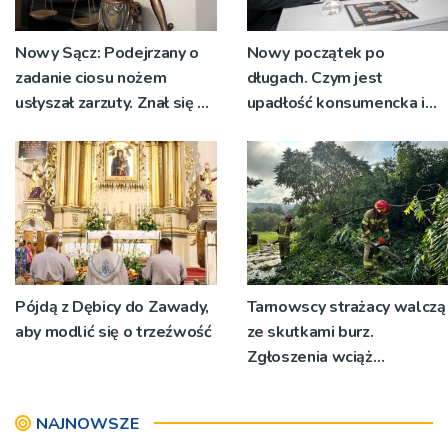
Nowy Sącz: Podejrzany o
Nowy początek po
zadanie ciosu nożem
długach. Czym jest
usłyszał zarzuty. Znał się z
upadłość konsumencka i
pokrzywdzonym
kiedy staje się jedynym
rozsądnym wyjściem?
Pójdą z Dębicy do Zawady,
Tarnowscy strażacy walczą
aby modlić się o trzeźwość
ze skutkami burz.
Zgłoszenia wciąż
napływają
NAJNOWSZE