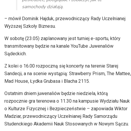
samochody działają.
– mówił Dominik Hajduk, przewodniczący Rady Uczelnianej
Wyższej Szkoły Biznesu.
W sobotę (23.05) zaplanowany jest turniej
e-sportu
, który
transmitowany będzie na kanale YouTube Juwenaliów
Sądeckich.
Z kolei o 16.00 rozpoczną się koncerty na terenie Starej
Sandecji
, a na scenie wystąpią:
Strawberry
Prism
, The
Mattee
,
Mad House, Łydka Grubasa i Blacha 2115.
Ostatnim dniem juwenaliów będzie niedziela, którą
rozpocznie gra terenowa o 11.30 na kampusie Wydziału Nauk
o Kulturze Fizycznej i
Bezpieczeństwie – zapowiada
Wiktor
Madziar, przewodniczący Uczelnianej Rady Samorządu
Studenckiego Akademii Nauk Stosowanych w Nowym Sączu.