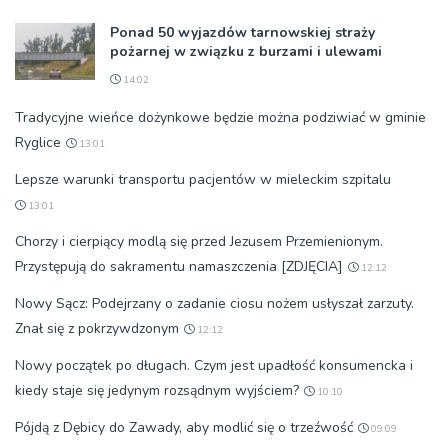
Ponad 50 wyjazdów tarnowskiej straży
pożarnej w związku z burzami i ulewami
14:02
Tradycyjne wieńce dożynkowe będzie można podziwiać w gminie
Ryglice
13:01
Lepsze warunki transportu pacjentów w mieleckim szpitalu
13:01
Chorzy i cierpiący modlą się przed Jezusem Przemienionym.
Przystępują do sakramentu namaszczenia [ZDJĘCIA]
12:12
Nowy Sącz: Podejrzany o zadanie ciosu nożem usłyszał zarzuty.
Znał się z pokrzywdzonym
12:12
Nowy początek po długach. Czym jest upadłość konsumencka i
kiedy staje się jedynym rozsądnym wyjściem?
10:10
Pójdą z Dębicy do Zawady, aby modlić się o trzeźwość
09:09