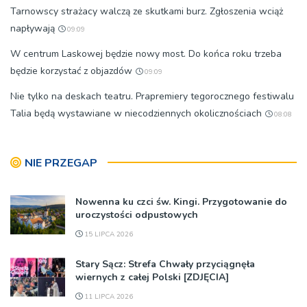
Tarnowscy strażacy walczą ze skutkami burz. Zgłoszenia wciąż
napływają
09:09
W centrum Laskowej będzie nowy most. Do końca roku trzeba
będzie korzystać z objazdów
09:09
Nie tylko na deskach teatru. Prapremiery tegorocznego festiwalu
Talia będą wystawiane w niecodziennych okolicznościach
08:08
NIE PRZEGAP
Nowenna ku czci św. Kingi. Przygotowanie do
uroczystości odpustowych
15 LIPCA 2026
Stary Sącz: Strefa Chwały przyciągnęła
wiernych z całej Polski [ZDJĘCIA]
11 LIPCA 2026