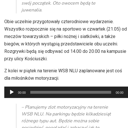
swój początek. Oto owocem będą te
juwenalia.
Obie uczelnie przygotowały czterodniowe wydarzenie.
Wszystko rozpocznie się na sportowo w czwartek (21.05) od
meczów
towarzyskich – piłki
nożnej i siatkówki, a także
biegów, w których wystąpią przedstawiciele obu uczelni.
Rozgrywki będą się odbywać
od 14.00
do 20.00 na kampusie
przy ulicy Kościuszki.
Z kolei w piątek na terenie
WSB
NLU
zaplanowane jest coś
dla miłośników motoryzacji.
Odtwarzacz
00:00
00:00
plików
dźwiękowych
– Planujemy zlot motoryzacyjny na terenie
WSB
NLU
. Na parkingu będzie kilkadziesiąt
różnego typu aut. Będzie można sobie
posiedzieć, pooglądać i zobaczyć jak te