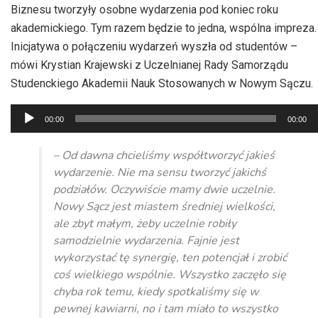
Biznesu tworzyły osobne wydarzenia pod koniec roku
akademickiego. Tym razem będzie to jedna, wspólna
impreza.
Inicjatywa o połączeniu wydarzeń wyszła od studentów
–
mówi
Krystian Krajewski z Uczelnianej Rady Samorządu
Studenckiego Akademii Nauk Stosowanych w Nowym Sączu.
Odtwarzacz
00:00
00:00
plików
dźwiękowych
– Od dawna chcieliśmy współtworzyć jakieś
wydarzenie. Nie ma sensu tworzyć jakichś
podziałów. Oczywiście mamy dwie uczelnie.
Nowy Sącz jest miastem średniej wielkości,
ale zbyt małym, żeby uczelnie robiły
samodzielnie wydarzenia. Fajnie jest
wykorzystać tę synergię, ten potencjał i zrobić
coś wielkiego wspólnie. Wszystko zaczęło się
chyba rok temu, kiedy spotkaliśmy się w
pewnej kawiarni, no i tam miało to wszystko