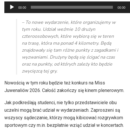
Odtwarzacz
00:00
00:00
plików
dźwiękowych
– To nowe wydarzenie, które organizujemy w
tym roku. Udział weźmie 10 drużyn
czteroosobowych, które wybiorą się w teren
na trasę, która ma ponad 4 kilometry. Będą
znajdowały się tam różne punkty z zagadkami i
wyzwaniami. Drużyny będą się ścigać na czas
oraz na punkty, od których
zależy kto będzie
zwycięzcą tej gry.
Nowością w tym roku będzie też konkurs na Miss
Juwenaliów 2026. Całość zakończy się kinem plenerowym.
Jak podkreślają studenci, nie tylko przedstawiciele obu
uczelni mogą brać udział w wydarzeniach. Zaproszeni są
wszyscy sądeczanie, którzy mogą kibicować rozgrywkom
sportowym czy m.in. bezpłatnie wziąć udział w koncertach.