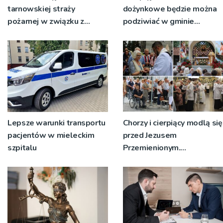
tarnowskiej straży
dożynkowe będzie można
pożarnej w związku z
podziwiać w gminie
burzami i ulewami
Ryglice
Lepsze warunki transportu
Chorzy i cierpiący modlą się
pacjentów w mieleckim
przed Jezusem
szpitalu
Przemienionym.
Przystępują do sakramentu
namaszczenia [ZDJĘCIA]