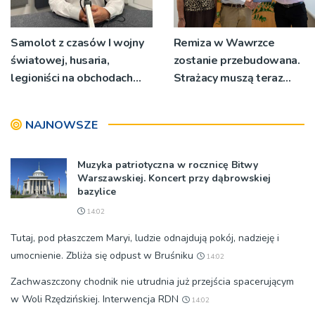
Samolot z czasów I wojny
Remiza w Wawrzce
światowej, husaria,
zostanie przebudowana.
legioniści na obchodach
Strażacy muszą teraz
rocznicy Bitwy
wyjeżdżać z garażu
Warszawskiej w Woli
wozem, żeby mieć miejsce
NAJNOWSZE
Rzędzińskiej
do przebierania na akcję
Muzyka patriotyczna w rocznicę Bitwy
Warszawskiej. Koncert przy dąbrowskiej
bazylice
14:02
Tutaj, pod płaszczem Maryi, ludzie odnajdują pokój, nadzieję i
umocnienie. Zbliża się odpust w Bruśniku
14:02
Zachwaszczony chodnik nie utrudnia już przejścia spacerującym
w Woli Rzędzińskiej. Interwencja RDN
14:02