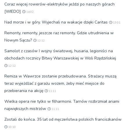
Coraz więcej rowerów-elektryków jeździ po naszych górach
[WIEDO]
14:02
Nad morze i w góry. Wyjechali na wakacje dzięki Caritas
13:01
Remonty, remonty, jeszcze raz remonty. Gdzie utrudnienia w
Nowym Sączu?
12:12
Samolot z czasów I wojny światowej, husaria, legioniści na
obchodach rocznicy Bitwy Warszawskiej w Woli Rzędzińskiej
12:12
Remiza w Wawrzce zostanie przebudowana. Strażacy muszą
teraz wyjeżdżać z garażu wozem, żeby mieć miejsce do
przebierania na akcję
11:11
Wielka opera nie tylko w filharmonii. Tarnów rozbrzmiał ariami
największych mistrzów
11:11
Zostali do końca. 35 lat od męczeństwa polskich franciszkanów
10:10