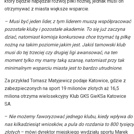
który będzie napędzał rozwój piłki nożnej, jednak musi on
otrzymywać z miasta większe wsparcie.
– Musi być jeden lider, z tym liderem muszą współpracować
pozostałe kluby i pozostałe akademie. To się już zaczyna
dziać, natomiast komisja konkursowa chce trzymać tą piłkę
nożną na takim poziomie jakim jest. Jakiś tarnowski klub
musi do tej trzeciej czy drugiej ligi awansować, na ten
moment tylko my mamy taką szansę, natomiast przy tak
minimalnym wsparciu miasta jest to bardzo utrudnione.
Za przykład Tomasz Matyjewicz podaje Katowice, gdzie z
zabezpieczonych na sport 19 milionów złotych aż 16,5
miliona otrzyma wielosekcyjny Klub GKS GieKSa Katowice
SA.
–
Nie możemy faworyzować jednego klubu, kiedy wpływa do
nas kilkadziesiąt wniosków, a pula do rozdania to 800 tysięcy
złotych
– mówi dyrektor miejskiego wydziału sportu Marek