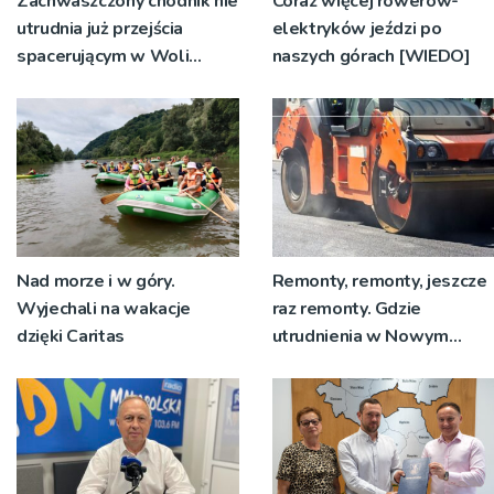
Zachwaszczony chodnik nie
Coraz więcej rowerów-
utrudnia już przejścia
elektryków jeździ po
spacerującym w Woli
naszych górach [WIEDO]
Rzędzińskiej. Interwencja
RDN
Nad morze i w góry.
Remonty, remonty, jeszcze
Wyjechali na wakacje
raz remonty. Gdzie
dzięki Caritas
utrudnienia w Nowym
Sączu?