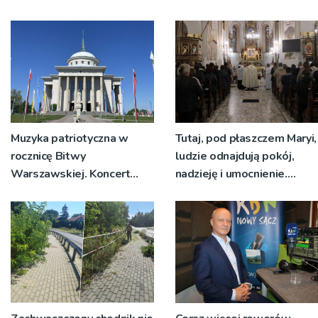
Muzyka patriotyczna w
Tutaj, pod płaszczem Maryi,
rocznicę Bitwy
ludzie odnajdują pokój,
Warszawskiej. Koncert
nadzieję i umocnienie.
przy dąbrowskiej bazylice
Zbliża się odpust w
Bruśniku