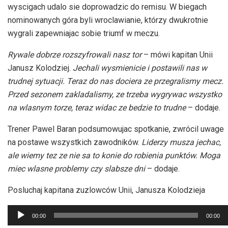
wyscigach udalo sie doprowadzic do remisu. W biegach
nominowanych góra byli wroclawianie, którzy dwukrotnie
wygrali zapewniajac sobie triumf w meczu.
Rywale dobrze rozszyfrowali nasz tor
– mówi kapitan Unii
Janusz Kolodziej.
Jechali wysmienicie i postawili nas w
trudnej sytuacji. Teraz do nas dociera ze przegralismy mecz.
Przed sezonem zakladalismy, ze trzeba wygrywac wszystko
na wlasnym torze, teraz widac ze bedzie to trudne
– dodaje.
Trener Pawel Baran podsumowujac spotkanie, zwrócil uwage
na postawe wszystkich zawodników.
Liderzy musza jechac,
ale wiemy tez ze nie sa to konie do robienia punktów. Moga
miec wlasne problemy czy slabsze dni
– dodaje.
Posluchaj kapitana zuzlowców Unii, Janusza Kolodzieja
Odtwarzacz
00:00
00:00
plików