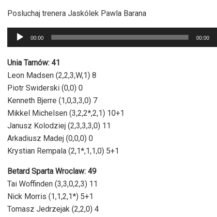
dźwiękowych
Posluchaj trenera Jaskólek Pawla Barana
Odtwarzacz
00:00
00:00
plików
dźwiękowych
Unia Tarnów: 41
Leon Madsen (2,2,3,W,1) 8
Piotr Swiderski (0,0) 0
Kenneth Bjerre (1,0,3,3,0) 7
Mikkel Michelsen (3,2,2*,2,1) 10+1
Janusz Kolodziej (2,3,3,3,0) 11
Arkadiusz Madej (0,0,0) 0
Krystian Rempala (2,1*,1,1,0) 5+1
Betard Sparta Wroclaw: 49
Tai Woffinden (3,3,0,2,3) 11
Nick Morris (1,1,2,1*) 5+1
Tomasz Jedrzejak (2,2,0) 4