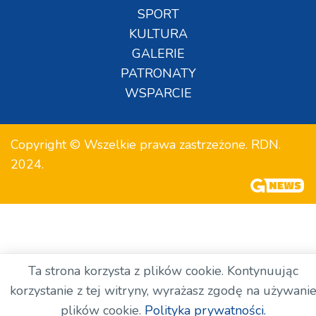
SPORT
KULTURA
GALERIE
PATRONATY
WSPARCIE
Copyright © Wszelkie prawa zastrzeżone. RDN.
2024.
Ta strona korzysta z plików cookie. Kontynuując
korzystanie z tej witryny, wyrażasz zgodę na używani
plików cookie.
Polityka prywatności.