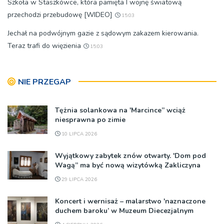
Szkoła w Staszkówce, która pamięta I wojnę światową
przechodzi przebudowę [WIDEO]
15:03
Jechał na podwójnym gazie z sądowym zakazem kierowania.
Teraz trafi do więzienia
15:03
NIE PRZEGAP
Tężnia solankowa na 'Marcince” wciąż
niesprawna po zimie
10 LIPCA 2026
Wyjątkowy zabytek znów otwarty. 'Dom pod
Wagą” ma być nową wizytówką Zakliczyna
29 LIPCA 2026
Koncert i wernisaż – malarstwo 'naznaczone
duchem baroku’ w Muzeum Diecezjalnym