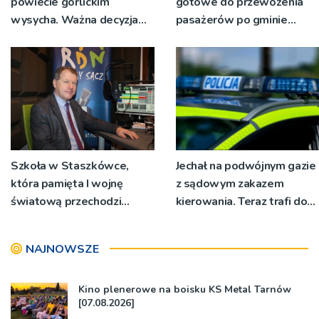
powiecie gorlickim
gotowe do przewożenia
wysycha. Ważna decyzja
pasażerów po gminie
RZGW [ZDJĘCIA]
Podegrodzie
Szkoła w Staszkówce,
Jechał na podwójnym gazie
która pamięta I wojnę
z sądowym zakazem
światową przechodzi
kierowania. Teraz trafi do
przebudowę [WIDEO]
więzienia
NAJNOWSZE
Kino plenerowe na boisku KS Metal Tarnów
[07.08.2026]