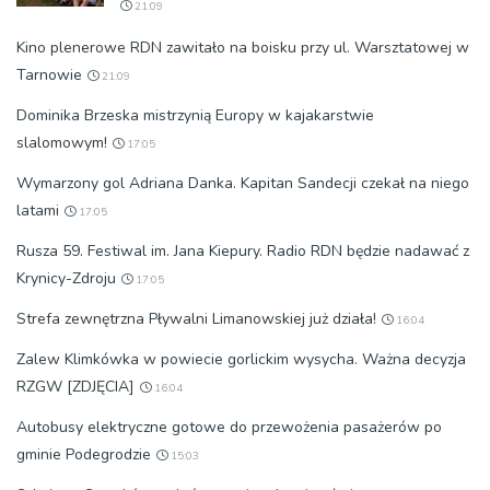
21:09
Kino plenerowe RDN zawitało na boisku przy ul. Warsztatowej w
Tarnowie
21:09
Dominika Brzeska mistrzynią Europy w kajakarstwie
slalomowym!
17:05
Wymarzony gol Adriana Danka. Kapitan Sandecji czekał na niego
latami
17:05
Rusza 59. Festiwal im. Jana Kiepury. Radio RDN będzie nadawać z
Krynicy-Zdroju
17:05
Strefa zewnętrzna Pływalni Limanowskiej już działa!
16:04
Zalew Klimkówka w powiecie gorlickim wysycha. Ważna decyzja
RZGW [ZDJĘCIA]
16:04
Autobusy elektryczne gotowe do przewożenia pasażerów po
gminie Podegrodzie
15:03