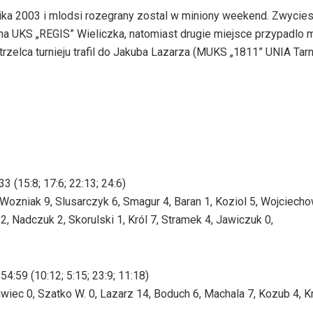
nika 2003 i mlodsi rozegrany zostal w miniony weekend. Zwycie
zyna UKS „REGIS” Wieliczka, natomiast drugie miejsce przypadlo
elca turnieju trafil do Jakuba Lazarza (MUKS „1811” UNIA Tarn
(15:8; 17:6; 22:13; 24:6)
Wozniak 9, Slusarczyk 6, Smagur 4, Baran 1, Koziol 5, Wojciech
, Nadczuk 2, Skorulski 1, Król 7, Stramek 4, Jawiczuk 0,
59 (10:12; 5:15; 23:9; 11:18)
wiec 0, Szatko W. 0, Lazarz 14, Boduch 6, Machala 7, Kozub 4, K