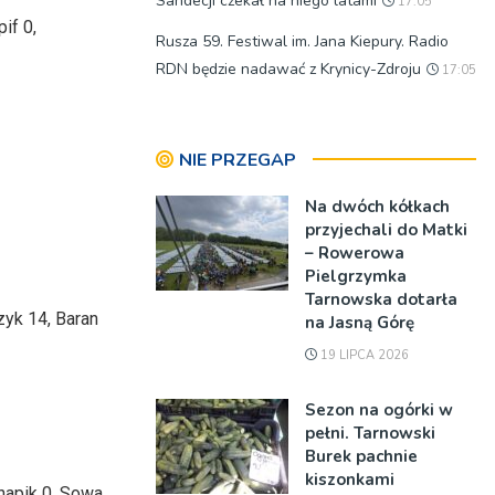
Sandecji czekał na niego latami
17:05
if 0,
Rusza 59. Festiwal im. Jana Kiepury. Radio
RDN będzie nadawać z Krynicy-Zdroju
17:05
NIE PRZEGAP
Na dwóch kółkach
przyjechali do Matki
– Rowerowa
Pielgrzymka
Tarnowska dotarła
zyk 14, Baran
na Jasną Górę
19 LIPCA 2026
Sezon na ogórki w
pełni. Tarnowski
Burek pachnie
kiszonkami
napik 0, Sowa