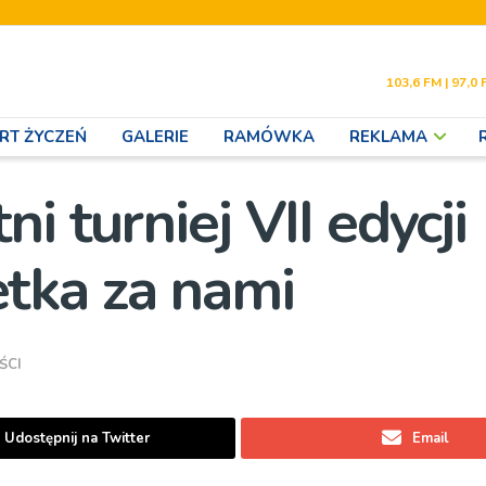
103,6 FM | 97,0 
RT ŻYCZEŃ
GALERIE
RAMÓWKA
REKLAMA
 turniej VII edycji
tka za nami
ŚCI
Udostępnij na Twitter
Email