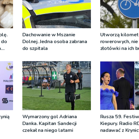
olę.
Dachowanie w Mszanie
Utworzą kilomet
y do
Dolnej. Jedna osoba zabrana
rowerowych, nie 
a
do szpitala
złotówki na ich
ynią
Wymarzony gol Adriana
Rusza 59. Festiw
Danka. Kapitan Sandecji
Kiepury. Radio R
czekał na niego latami
nadawać z Krynic