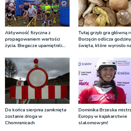
Aktywność fizyczna z
Tutaj grzyb gra główną r
propagowaniem wartości
Borzęcin odlicza godzin
życia. Biegacze upamiętnili
święta, które wyrosło n
św. Maksymiliana Kolbego
tradycji pokoleń
Do końca sierpnia zamknięta
Dominika Brzeska mistrz
zostanie droga w
Europy w kajakarstwie
Chomranicach
slalomowym!