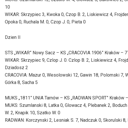
10
WIKAR: Skrzypiec 3, Kwoka 0, Czop B. 2, Liskiewicz 4, Frojden
Opoka 0, Ruchala M. 0, Czop J. 0, Pieta 0
Dzien II
STS „WIKAR” Nowy Sacz – KS „CRACOVIA 1906” Kraków – 77:52
WIKAR: Skrzypiec 9, Czlop J. 0. Czlop B. 2, Liskiewicz 4, Froj
Dziadosz 2
CRACOVIA: Mazur 0, Wesolowski 12, Gawin 18, Polomski 7, Wlo
Górka 8, Sacha 5
MUKS „1811” UNIA Tarnów – KS „RADWAN SPORT” Kraków – 83:
MUKS: Szumlanski 8, Latka 0, Glowacz 4, Plebanek 2, Boduch 
W. 2, Knapik 10, Szatko W. 0
RADWAN: Korczynski 2, Lesniak S. 7, Nadczuk 0, Skorulski 8, 