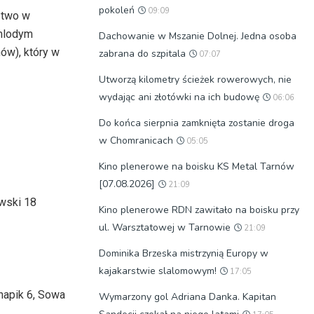
pokoleń
09:09
stwo w
 mlodym
Dachowanie w Mszanie Dolnej. Jedna osoba
ów), który w
zabrana do szpitala
07:07
Utworzą kilometry ścieżek rowerowych, nie
wydając ani złotówki na ich budowę
06:06
Do końca sierpnia zamknięta zostanie droga
w Chomranicach
05:05
Kino plenerowe na boisku KS Metal Tarnów
[07.08.2026]
21:09
owski 18
Kino plenerowe RDN zawitało na boisku przy
ul. Warsztatowej w Tarnowie
21:09
Dominika Brzeska mistrzynią Europy w
kajakarstwie slalomowym!
17:05
napik 6, Sowa
Wymarzony gol Adriana Danka. Kapitan