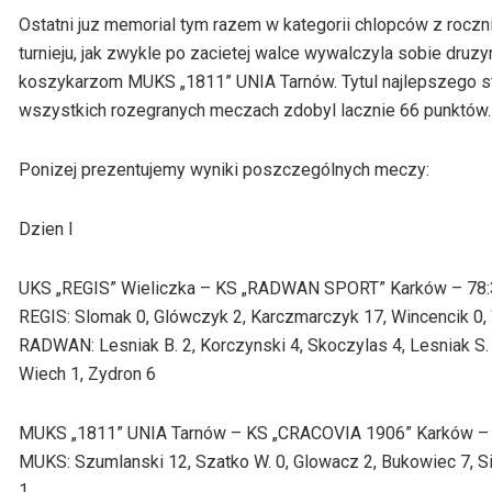
Ostatni juz memorial tym razem w kategorii chlopców z rocz
turnieju, jak zwykle po zacietej walce wywalczyla sobie dru
koszykarzom MUKS „1811” UNIA Tarnów. Tytul najlepszego strz
wszystkich rozegranych meczach zdobyl lacznie 66 punktów.
Ponizej prezentujemy wyniki poszczególnych meczy:
Dzien I
UKS „REGIS” Wieliczka – KS „RADWAN SPORT” Karków – 78:33 
REGIS: Slomak 0, Glówczyk 2, Karczmarczyk 17, Wincencik 0, 
RADWAN: Lesniak B. 2, Korczynski 4, Skoczylas 4, Lesniak S. 2
Wiech 1, Zydron 6
MUKS „1811” UNIA Tarnów – KS „CRACOVIA 1906” Karków – 54:
MUKS: Szumlanski 12, Szatko W. 0, Glowacz 2, Bukowiec 7, Si
1