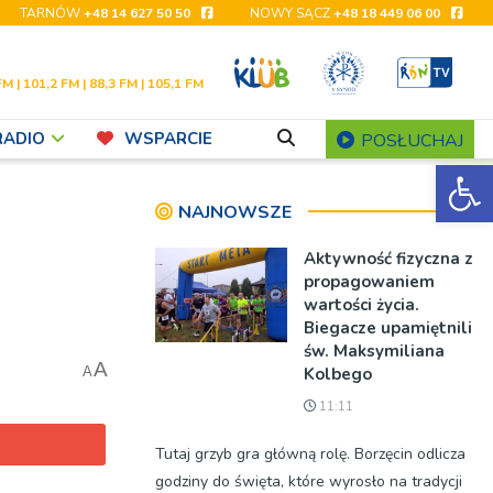
TARNÓW
+48 14 627 50 50
NOWY SĄCZ
+48 18 449 06 00
FM | 101,2 FM | 88,3 FM | 105,1 FM
RADIO
WSPARCIE
POSŁUCHAJ
Ot
NAJNOWSZE
Aktywność fizyczna z
propagowaniem
wartości życia.
Biegacze upamiętnili
św. Maksymiliana
A
Kolbego
A
11:11
Tutaj grzyb gra główną rolę. Borzęcin odlicza
godziny do święta, które wyrosło na tradycji