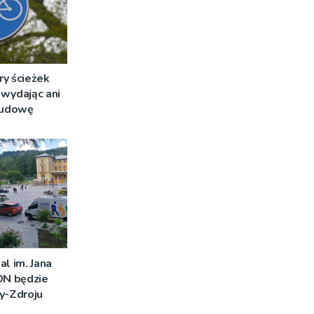
ry ścieżek
wydając ani
 budowę
al im. Jana
DN będzie
y-Zdroju