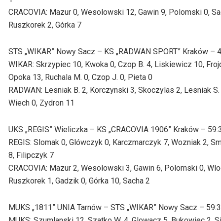
CRACOVIA: Mazur 0, Wesolowski 12, Gawin 9, Polomski 0, Sacha
Ruszkorek 2, Górka 7
STS „WIKAR” Nowy Sacz – KS „RADWAN SPORT” Kraków – 47:50
WIKAR: Skrzypiec 10, Kwoka 0, Czop B. 4, Liskiewicz 10, Froj
Opoka 13, Ruchala M. 0, Czop J. 0, Pieta 0
RADWAN: Lesniak B. 2, Korczynski 3, Skoczylas 2, Lesniak S. 5
Wiech 0, Zydron 11
UKS „REGIS” Wieliczka – KS „CRACOVIA 1906” Kraków – 59:39 
REGIS: Slomak 0, Glówczyk 0, Karczmarczyk 7, Wozniak 2, Smag
8, Filipczyk 7
CRACOVIA: Mazur 2, Wesolowski 3, Gawin 6, Polomski 0, Wloda
Ruszkorek 1, Gadzik 0, Górka 10, Sacha 2
MUKS „1811” UNIA Tarnów – STS „WIKAR” Nowy Sacz – 59:34 (
MUKS: Szumlanski 12, Szatko W. 4, Glowacz 5, Bukowiec 2, Si