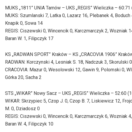
MUKS „1811” UNIA Tarnów – UKS „REGIS” Wieliczka – 60:71 (2
MUKS: Szumlanski 7, Latka 0, Lazarz 16, Plebanek 4, Boduch 
Knapik 0, Sowa 14
REGIS: Ciszewski 0, Wincencik 0, Karczmarczyk 2, Wozniak 14,
Baran W. 1, Filipczyk 17
KS „RADWAN SPORT” Kraków – KS „CRACOVIA 1906” Kraków – 3
RADWAN: Korczynski 4, Lesniak S. 18, Nadczuk 3, Skorulski 0,
CRACOVIA: Mazur 0, Wesolowski 12, Gawin 9, Polomski 0, Wlod
Górka 20, Sacha 2
STS „WIKAR” Nowy Sacz – UKS „REGIS” Wieliczka – 52:60 (10:
WIKAR: Skrzypiec 5, Czop J. 0, Czop B. 7, Liskiewicz 12, Froj
M. 0, Dziadosz 0
REGIS: Ciszewski 0, Wincencik 0, Karczmarczyk 6, Wozniak 4, 
Baran W. 4, Filipczyk 10