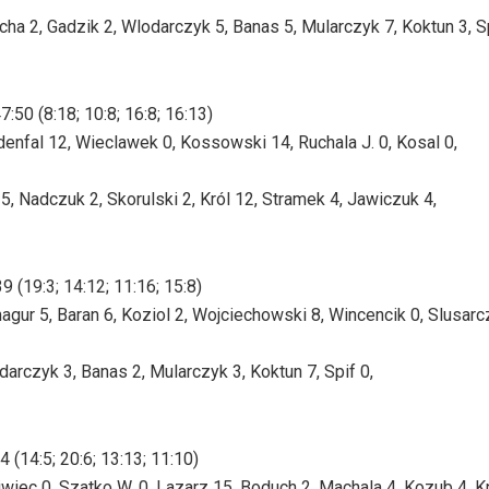
 2, Gadzik 2, Wlodarczyk 5, Banas 5, Mularczyk 7, Koktun 3, Sp
 (8:18; 10:8; 16:8; 16:13)
denfal 12, Wieclawek 0, Kossowski 14, Ruchala J. 0, Kosal 0,
, Nadczuk 2, Skorulski 2, Król 12, Stramek 4, Jawiczuk 4,
(19:3; 14:12; 11:16; 15:8)
ur 5, Baran 6, Koziol 2, Wojciechowski 8, Wincencik 0, Slusarc
rczyk 3, Banas 2, Mularczyk 3, Koktun 7, Spif 0,
14:5; 20:6; 13:13; 11:10)
wiec 0, Szatko W. 0, Lazarz 15, Boduch 2, Machala 4, Kozub 4, K