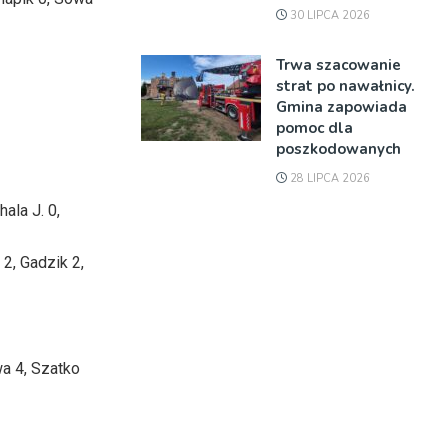
30 LIPCA 2026
Trwa szacowanie
strat po nawałnicy.
Gmina zapowiada
pomoc dla
poszkodowanych
28 LIPCA 2026
ala J. 0,
2, Gadzik 2,
wa 4, Szatko