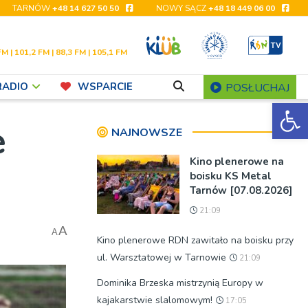
TARNÓW
+48 14 627 50 50
NOWY SĄCZ
+48 18 449 06 00
FM | 101,2 FM | 88,3 FM | 105,1 FM
RADIO
WSPARCIE
POSŁUCHAJ
Ot
e
NAJNOWSZE
Kino plenerowe na
boisku KS Metal
Tarnów [07.08.2026]
21:09
A
A
Kino plenerowe RDN zawitało na boisku przy
ul. Warsztatowej w Tarnowie
21:09
Dominika Brzeska mistrzynią Europy w
kajakarstwie slalomowym!
17:05