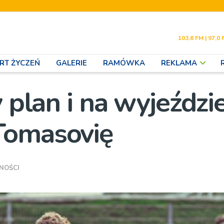
103,6 FM | 97,0 
RT ŻYCZEŃ
GALERIE
RAMÓWKA
REKLAMA
y plan i na wyjeździ
Tomasovię
NOŚCI