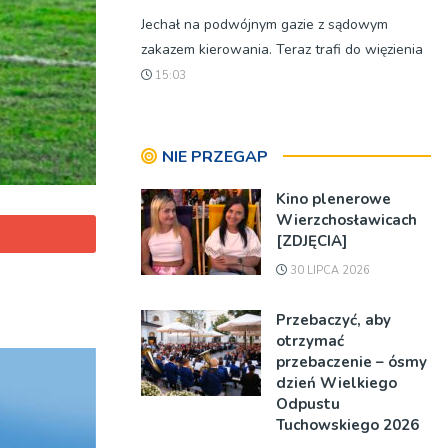
Jechał na podwójnym gazie z sądowym
zakazem kierowania. Teraz trafi do więzienia
15:03
NIE PRZEGAP
Kino plenerowe
Wierzchosławicach
[ZDJĘCIA]
30 LIPCA 2026
Przebaczyć, aby
otrzymać
przebaczenie – ósmy
dzień Wielkiego
Odpustu
Tuchowskiego 2026