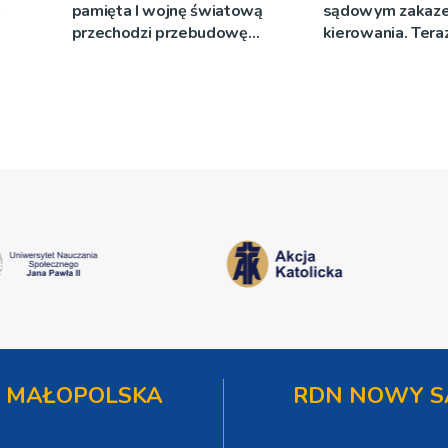
a
pamięta I wojnę światową
sądowym zakaz
przechodzi przebudowę
kierowania. Teraz
[WIDEO]
więzienia
 MAŁOPOLSKA
RDN NOWY S