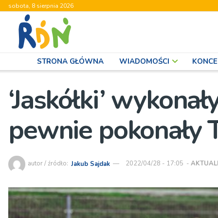
sobota, 8 sierpnia 2026
STRONA GŁÓWNA
WIADOMOŚCI
KONCE
‘Jaskółki’ wykonał
pewnie pokonały 
autor / źródło:
Jakub Sajdak
2022/04/28 - 17:05
-
AKTUAL