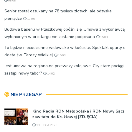
08:08
Senior został oszukany na 78 tysięcy złotych, ale odzyska
pieniądze
17:05
Budowa basenu w Ptaszkowej opóźni się. Umowa z wykonawcą
wyłonionym w przetargu nie zostanie podpisana
15:03
To będzie niecodzienne widowisko w kościele. Spektakl oparty o
dzieła św. Teresy Wielkiej
15:03
Jest umowa na regionalne przewozy kolejowe. Czy stare pociągi
zastąpi nowy tabor?
14:02
NIE PRZEGAP
Kino Radia RDN Małopolska i RDN Nowy Sącz
zawitało do Krużlowej [ZDJĘCIA]
13 LIPCA 2026