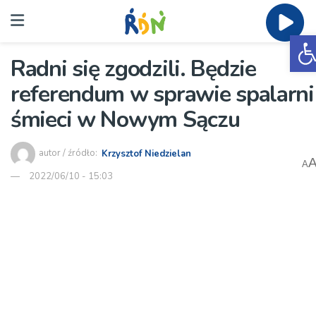
O
Radni się zgodzili. Będzie
referendum w sprawie spalarni
śmieci w Nowym Sączu
autor / źródło:
Krzysztof Niedzielan
A
2022/06/10 - 15:03