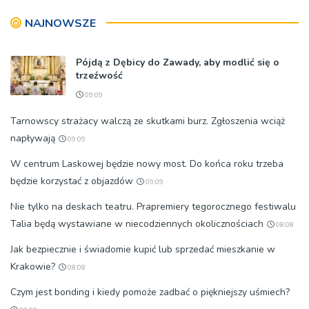
nie zostanie podpisana
NAJNOWSZE
Pójdą z Dębicy do Zawady, aby modlić się o
trzeźwość
09:09
Tarnowscy strażacy walczą ze skutkami burz. Zgłoszenia wciąż
napływają
09:09
W centrum Laskowej będzie nowy most. Do końca roku trzeba
będzie korzystać z objazdów
09:09
Nie tylko na deskach teatru. Prapremiery tegorocznego festiwalu
Talia będą wystawiane w niecodziennych okolicznościach
08:08
Jak bezpiecznie i świadomie kupić lub sprzedać mieszkanie w
Krakowie?
08:08
Czym jest bonding i kiedy pomoże zadbać o piękniejszy uśmiech?