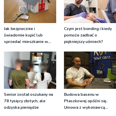
Jak bezpiecznie i
Czym jest bonding i kiedy
świadomie kupić lub
pomoże zadbać o
sprzedać mieszkanie w
piękniejszy uśmiech?
Krakowie?
Senior został oszukany na
Budowa basenu w
78 tysięcy złotych, ale
Ptaszkowej opóźni się.
odzyska pieniądze
Umowa z wykonawcą
wyłonionym w przetargu