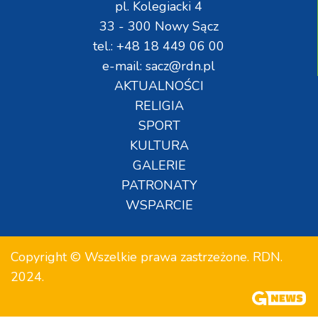
pl. Kolegiacki 4
33 - 300 Nowy Sącz
tel.: +48 18 449 06 00
e-mail: sacz@rdn.pl
AKTUALNOŚCI
RELIGIA
SPORT
KULTURA
GALERIE
PATRONATY
WSPARCIE
Copyright © Wszelkie prawa zastrzeżone. RDN.
2024.