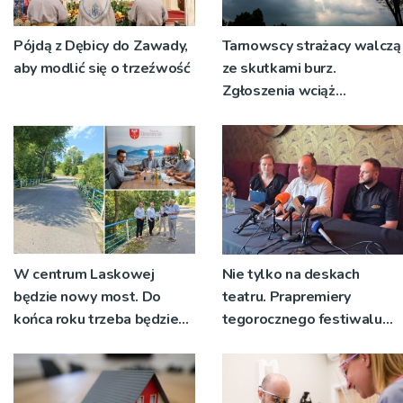
Pójdą z Dębicy do Zawady,
Tarnowscy strażacy walczą
aby modlić się o trzeźwość
ze skutkami burz.
Zgłoszenia wciąż
napływają
W centrum Laskowej
Nie tylko na deskach
będzie nowy most. Do
teatru. Prapremiery
końca roku trzeba będzie
tegorocznego festiwalu
korzystać z objazdów
Talia będą wystawiane w
niecodziennych
okolicznościach