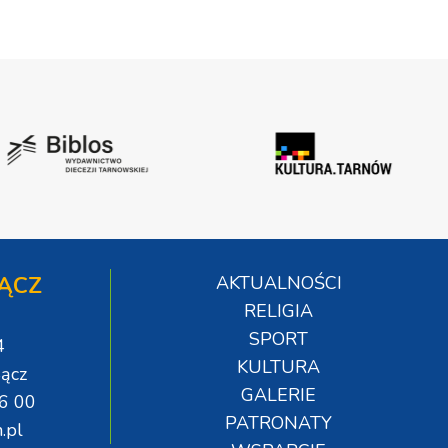
ĄCZ
AKTUALNOŚCI
RELIGIA
SPORT
4
KULTURA
ącz
GALERIE
06 00
PATRONATY
.pl