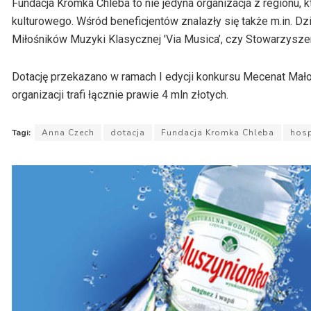
Fundacja Kromka Chleba to nie jedyna organizacja z regionu
kulturowego. Wśród beneficjentów znalazły się także m.in. 
Miłośników Muzyki Klasycznej 'Via Musica’, czy Stowarzysz
Dotację przekazano w ramach I edycji konkursu Mecenat Ma
organizacji trafi łącznie prawie 4 mln złotych.
Tagi:
Anna Czech
dotacja
Fundacja Kromka Chleba
hosp