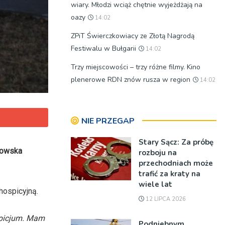
wiary. Młodzi wciąż chętnie wyjeżdżają na
oazy
14:02
ZPiT Świerczkowiacy ze Złotą Nagrodą
Festiwalu w Bułgarii
14:02
Trzy miejscowości – trzy różne filmy. Kino
plenerowe RDN znów rusza w region
14:02
NIE PRZEGAP
Stary Sącz: Za próbę
rnowska
rozboju na
przechodniach może
trafić za kraty na
wiele lat
hospicyjną.
12 LIPCA 2026
spicjum. Mam
Podniebnym