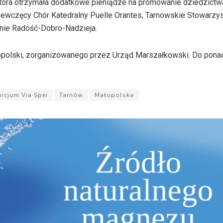
, która otrzymała dodatkowe pieniądze na promowanie dziedzictw
Dziewczęcy Chór Katedralny Puelle Orantes, Tarnowskie Stowarzy
enie Radość-Dobro-Nadzieja.
łopolski, zorganizowanego przez Urząd Marszałkowski. Do pona
icjum Via Spei
Tarnów
Małopolska