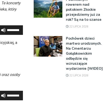
. Te koncerty
rowerem nad
eka, który
potokiem Złockie
przejedziemy już za
rok? Są na to szanse
22 LIPCA 2026
Używaj
strzałek
Pochówek dzieci
do
cyjskiej, a
martwo urodzonych.
góry
Na Cmentarzu
oraz
Gołąbkowickim
odbędzie się
do
wzruszające
dołu
wydarzenie [WIDEO]
aby
i oraz osoby
22 LIPCA 2026
zwiększyć
lub
zmniejszyć
Używaj
głośność.
strzałek
do