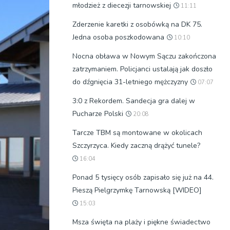
młodzież z diecezji tarnowskiej
11:11
Zderzenie karetki z osobówką na DK 75.
Jedna osoba poszkodowana
10:10
Nocna obława w Nowym Sączu zakończona
zatrzymaniem. Policjanci ustalają jak doszło
do dźgnięcia 31-letniego mężczyzny
07:07
3:0 z Rekordem. Sandecja gra dalej w
Pucharze Polski
20:08
Tarcze TBM są montowane w okolicach
Szczyrzyca. Kiedy zaczną drążyć tunele?
16:04
Ponad 5 tysięcy osób zapisało się już na 44.
Pieszą Pielgrzymkę Tarnowską [WIDEO]
15:03
Msza święta na plaży i piękne świadectwo