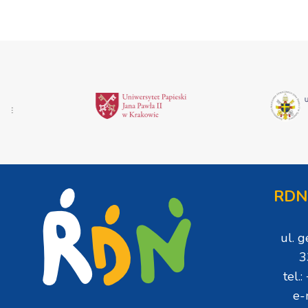
RDN
ul. 
3
tel.
e-