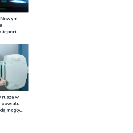
w Nowym
a
licjanci
ło do
niego
 rusza w
i powiatu
ędą mogły
ne badania