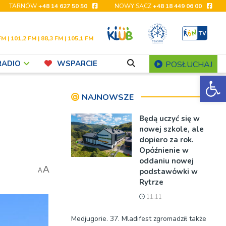
TARNÓW
+48 14 627 50 50
NOWY SĄCZ
+48 18 449 06 00
FM | 101,2 FM | 88,3 FM | 105,1 FM
RADIO
WSPARCIE
POSŁUCHAJ
Ot
NAJNOWSZE
Będą uczyć się w
nowej szkole, ale
dopiero za rok.
Opóźnienie w
oddaniu nowej
A
podstawówki w
A
Rytrze
11:11
Medjugorie. 37. Mladifest zgromadził także