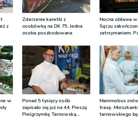
st
Zderzenie karetki z
Nocna obława 
eż z
osobówką na DK 75. Jedna
Sączu zakończon
osoba poszkodowana
zatrzymaniem. Po
ustalają jak dosz
dźgnięcia 31-let
mężczyzny
ane w
Ponad 5 tysięcy osób
Mammobus znów
edy
zapisało się już na 44. Pieszą
trasę. Mieszkank
Pielgrzymkę Tarnowską
tarnowskiego b
[WIDEO]
wykonać bezpłat