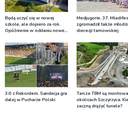
Będą uczyć się w nowej
Medjugorie. 37. Mladife
szkole, ale dopiero za rok.
zgromadził także młodzi
Opóźnienie w oddaniu nowej
diecezji tarnowskiej
podstawówki w Rytrze
3:0 z Rekordem. Sandecja gra
Tarcze TBM są montow
dalej w Pucharze Polski
okolicach Szczyrzyca. Ki
zaczną drążyć tunele?