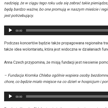
nadzieję, że w ciągu tego roku uda się zebrać takie pieniądze
będą bardzo ważne, bo one promują w naszym mieście i region
jest potrzebujący.
Odtwarzacz
00:00
plików
dźwiękowych
Podczas koncertów będzie także propagowana regionalna tradyc
także idea wolontariatu, która jest widoczna w działaniach fund
Anna Czech przypomina, że misją fundacji jest niesienie pom
– Fundacja Kromka Chleba ogólnie wspiera osoby bezdomne, s
chore, co będzie miało miejsce na co dzień w hospicjum i po
Odtwarzacz
00:00
plików
dźwiękowych