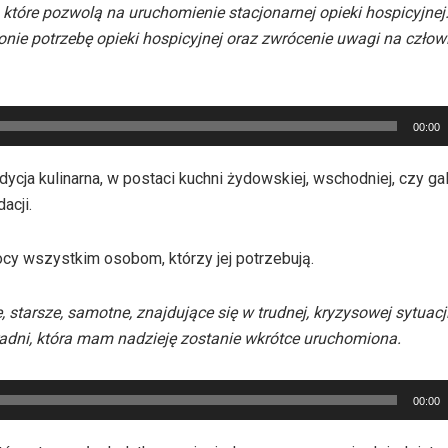
, które pozwolą na uruchomienie stacjonarnej opieki hospicyjnej
ie potrzebę opieki hospicyjnej oraz zwrócenie uwagi na człowi
00:00
ja kulinarna, w postaci kuchni żydowskiej, wschodniej, czy gali
acji.
ocy wszystkim osobom, którzy jej potrzebują.
tarsze, samotne, znajdujące się w trudnej, kryzysowej sytuacj
radni, która mam nadzieję zostanie wkrótce uruchomiona.
00:00