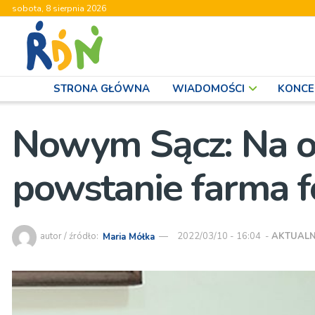
sobota, 8 sierpnia 2026
STRONA GŁÓWNA
WIADOMOŚCI
KONCE
Nowym Sącz: Na o
powstanie farma f
autor / źródło:
Maria Mółka
2022/03/10 - 16:04
-
AKTUALN