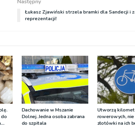
Następny
Łukasz Zjawiński strzela bramki dla Sandecji i 
reprezentacji!
olę.
Dachowanie w Mszanie
Utworzą kilomet
y do
Dolnej. Jedna osoba zabrana
rowerowych, nie 
a
do szpitala
złotówki na ich