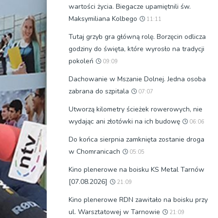
wartości życia. Biegacze upamiętnili św.
Maksymiliana Kolbego
11:11
Tutaj grzyb gra główną rolę. Borzęcin odlicza
godziny do święta, które wyrosło na tradycji
pokoleń
09:09
Dachowanie w Mszanie Dolnej. Jedna osoba
zabrana do szpitala
07:07
Utworzą kilometry ścieżek rowerowych, nie
wydając ani złotówki na ich budowę
06:06
Do końca sierpnia zamknięta zostanie droga
w Chomranicach
05:05
Kino plenerowe na boisku KS Metal Tarnów
[07.08.2026]
21:09
Kino plenerowe RDN zawitało na boisku przy
ul. Warsztatowej w Tarnowie
21:09