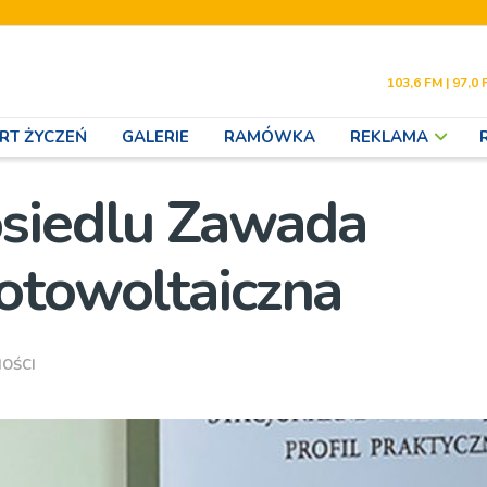
103,6 FM | 97,0 
RT ŻYCZEŃ
GALERIE
RAMÓWKA
REKLAMA
siedlu Zawada
otowoltaiczna
OŚCI