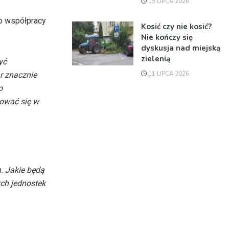
15 LIPCA 2026
o współpracy
Kosić czy nie kosić?
Nie kończy się
dyskusja nad miejską
zielenią
yć
11 LIPCA 2026
r znacznie
o
nować się w
n
. Jakie będą
ych
jednostek