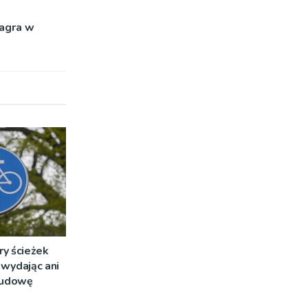
zagra w
ry ścieżek
wydając ani
 budowę