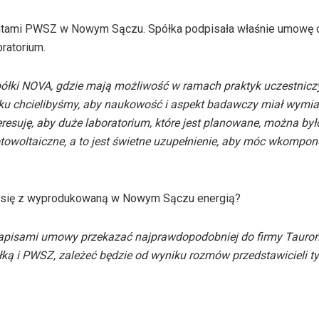
entami PWSZ w Nowym Sączu. Spółka podpisała właśnie umowę 
ratorium.
y spółki NOVA, gdzie mają możliwość w ramach praktyk uczestnicz
dku chcielibyśmy, aby naukowość i aspekt badawczy miał wymia
eresuję, aby duże laboratorium, które jest planowane, można był
owoltaiczne, a to jest świetne uzupełnienie, aby móc wkompo
ło się z wyprodukowaną w Nowym Sączu energią?
 zapisami umowy przekazać najprawdopodobniej do firmy
Tauro
łką i PWSZ, zależeć będzie od wyniku rozmów przedstawicieli t