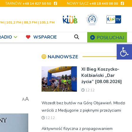
TARNÓW
+48 14 627 50 50
NOWY SĄCZ
+48 18 449 06 00
FM | 101,2 FM | 88,3 FM | 105,1 FM
RADIO
WSPARCIE
POSŁUCHAJ
Ot
NAJNOWSZE
XI Bieg Koszycko-
Kolbiański „Dar
życia” [08.08.2026]
12:12
A
A
Wszedł bez butów na Górę Objawień. Młodzi
wrócili z Medjugorie z pięknymi przeżyciami
12:12
Aktywność fizyczna z propagowaniem