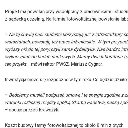
Projekt ma powstać przy współpracy z pracownikami i stud
z sądecką uczelnią. Na farmie fotowoltaicznej powstanie labo
–
Na tę chwilę nasi studenci korzystają już z infrastruktur
warsztatach, powstają też prace inżynierskie. W tym przypa
wyższy niż do tej pory, czyli sama dydaktyka. Nas bardzo int
wykorzystać do badań naukowych. Mamy dwa laboratoria fot
ten projekt
– mówi rektor PWSZ, Mariusz
Cygnar
.
Inwestycja może się rozpocząć w tym roku. Co będzie dzia
–
Będziemy musieli podpisać umowę i tę energię zgodnie z
warunki rozliczeń między spółką Skarbu Państwa, naszą spó
– dodaje
prezes Krawczyk.
Koszt budowy farmy fotowoltaicznej to około 8 mln złotych.