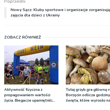
Poprzedni
Nowy Sącz: Kluby sportowe i organizacje zorganizują
zajęcia dla dzieci z Ukrainy
ZOBACZ RÓWNIEŻ
Aktywność fizyczna z
Tutaj grzyb gra główną r
propagowaniem wartości
Borzęcin odlicza godzin
życia. Biegacze upamiętnili
święta, które wyrosło n
św. Maksymiliana Kolbego
tradycji pokoleń