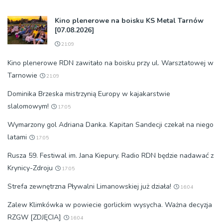
Kino plenerowe na boisku KS Metal Tarnów
[07.08.2026]
21:09
Kino plenerowe RDN zawitało na boisku przy ul. Warsztatowej w
Tarnowie
21:09
Dominika Brzeska mistrzynią Europy w kajakarstwie
slalomowym!
17:05
Wymarzony gol Adriana Danka. Kapitan Sandecji czekał na niego
latami
17:05
Rusza 59. Festiwal im. Jana Kiepury. Radio RDN będzie nadawać z
Krynicy-Zdroju
17:05
Strefa zewnętrzna Pływalni Limanowskiej już działa!
16:04
Zalew Klimkówka w powiecie gorlickim wysycha. Ważna decyzja
RZGW [ZDJĘCIA]
16:04