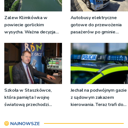
Zalew Klimkówka w
Autobusy elektryczne
powiecie gorlickim
gotowe do przewożenia
wysycha. Ważna decyzja
pasażerów po gminie
RZGW [ZDJĘCIA]
Podegrodzie
Szkoła w Staszkówce,
Jechał na podwójnym gazie
która pamięta I wojnę
z sądowym zakazem
światową przechodzi
kierowania. Teraz trafi do
przebudowę [WIDEO]
więzienia
NAJNOWSZE