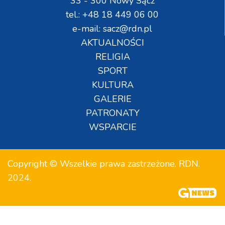
33 - 300 Nowy Sącz
tel.: +48 18 449 06 00
e-mail: sacz@rdn.pl
AKTUALNOŚCI
RELIGIA
SPORT
KULTURA
GALERIE
PATRONATY
WSPARCIE
Copyright © Wszelkie prawa zastrzeżone. RDN.
2024.