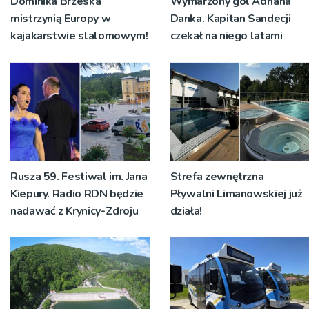
Dominika Brzeska
Wymarzony gol Adriana
mistrzynią Europy w
Danka. Kapitan Sandecji
kajakarstwie slalomowym!
czekał na niego latami
Rusza 59. Festiwal im. Jana
Strefa zewnętrzna
Kiepury. Radio RDN będzie
Pływalni Limanowskiej już
nadawać z Krynicy-Zdroju
działa!