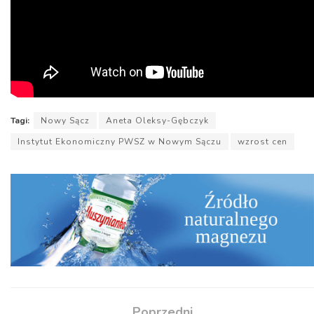
Tagi:
Nowy Sącz
Aneta Oleksy-Gębczyk
Instytut Ekonomiczny PWSZ w Nowym Sączu
wzrost cen
Poprzedni