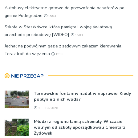
Autobusy elektryczne gotowe do przewożenia pasażerów po
gminie Podegrodzie
15:03
Szkoła w Staszkówce, która pamięta I wojnę światową
przechodzi przebudowę [WIDEO]
15:03
Jechał na podwójnym gazie z sądowym zakazem kierowania.
Teraz trafi do więzienia
15:03
NIE PRZEGAP
Tarnowskie fontanny nadal w naprawie. Kiedy
popłynie z nich woda?
9 LIPCA 2026
Młodzi z regionu łamią schematy. W czasie
wolnym od szkoły uporządkowali Cmentarz
Żydowski