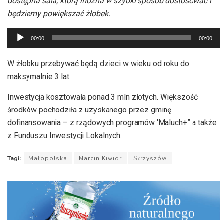
dostępna sala, którą można w szybki sposób dostosować i
będziemy powiększać żłobek.
Odtwarzacz
00:00
00:00
plików
dźwiękowych
W żłobku przebywać będą dzieci w wieku od roku do
maksymalnie 3 lat.
Inwestycja kosztowała ponad 3 mln złotych. Większość
środków pochodziła z uzyskanego przez gminę
dofinansowania – z rządowych programów 'Maluch+” a także
z Funduszu Inwestycji Lokalnych.
Tagi:
Małopolska
Marcin Kiwior
Skrzyszów