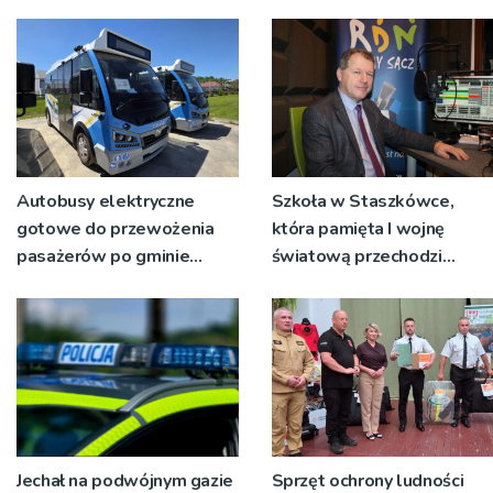
RZGW [ZDJĘCIA]
Autobusy elektryczne
Szkoła w Staszkówce,
gotowe do przewożenia
która pamięta I wojnę
pasażerów po gminie
światową przechodzi
Podegrodzie
przebudowę [WIDEO]
Jechał na podwójnym gazie
Sprzęt ochrony ludności