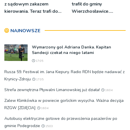
z sądowym zakazem
trafił do gminy
kierowania. Teraz trafi do
Wierzchosławice.
więzienia
Wyposażenie odebrali
strażacy i przedstawiciele
NAJNOWSZE
wodociągów
Wymarzony gol Adriana Danka. Kapitan
Sandecji czekał na niego latami
17:05
Rusza 59. Festiwal im. Jana Kiepury. Radio RDN będzie nadawać z
Krynicy-Zdroju
17:05
Strefa zewnętrzna Pływalni Limanowskiej już działa!
16:04
Zalew Klimkówka w powiecie gorlickim wysycha. Ważna decyzja
RZGW [ZDJĘCIA]
16:04
Autobusy elektryczne gotowe do przewożenia pasażerów po
gminie Podegrodzie
15:03