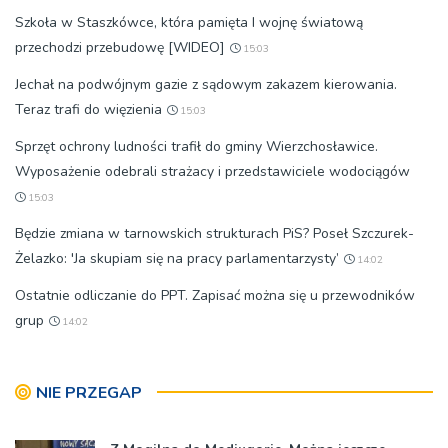
Szkoła w Staszkówce, która pamięta I wojnę światową
przechodzi przebudowę [WIDEO]
15:03
Jechał na podwójnym gazie z sądowym zakazem kierowania.
Teraz trafi do więzienia
15:03
Sprzęt ochrony ludności trafił do gminy Wierzchosławice.
Wyposażenie odebrali strażacy i przedstawiciele wodociągów
15:03
Będzie zmiana w tarnowskich strukturach PiS? Poseł Szczurek-
Żelazko: 'Ja skupiam się na pracy parlamentarzysty’
14:02
Ostatnie odliczanie do PPT. Zapisać można się u przewodników
grup
14:02
NIE PRZEGAP