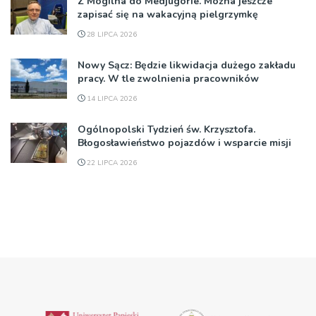
Z Mogilna do Medjugorie. Można jeszcze
zapisać się na wakacyjną pielgrzymkę
28 LIPCA 2026
Nowy Sącz: Będzie likwidacja dużego zakładu
pracy. W tle zwolnienia pracowników
14 LIPCA 2026
Ogólnopolski Tydzień św. Krzysztofa.
Błogosławieństwo pojazdów i wsparcie misji
22 LIPCA 2026