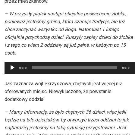
przez mieszkańców.
– W przyszły piątek nastąpi oficjalne poświęcenie żłobka,
ponieważ jesteśmy gminą, która szanuje tradycje, ale też
chce zaczynać wszystko od Boga. Natomiast 1 lutego
oficjalnie przychodzą dzieci. Ruszyły zapisy dzieci do żłobka
i z tego co wiem 2 oddziały są już pełne, w każdym po 15
osób.
Odtwarzacz
00:00
00:00
plików
dźwiękowych
Jak zaznacza wójt Skrzyszowa, chętnych jest więcej niż
oferowanych miejsc. Niewykluczone, że powstanie
dodatkowy oddział.
– Mamy informację, że było chętnych 36 dzieci, więc jeśli
będzie na tyle dzieciaków, by otworzyć trzeci oddział to jak
najbardziej jesteśmy na taką sytuację przygotowani. Jest