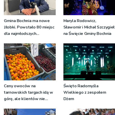
Gmina Bochnia ma nowe
Maryla Rodowicz,
żłobki. Powstało 80 miejsc
Sławomir i Michał Szczygieł
dla najmłodszych
na Święcie Gminy Bochnia
mieszkańców
Ceny owoców na
Święto Radomyśla
tarnowskich targach idą w
Wielkiego z zespołem
górę, ale klientów nie
Dżem
brakuje