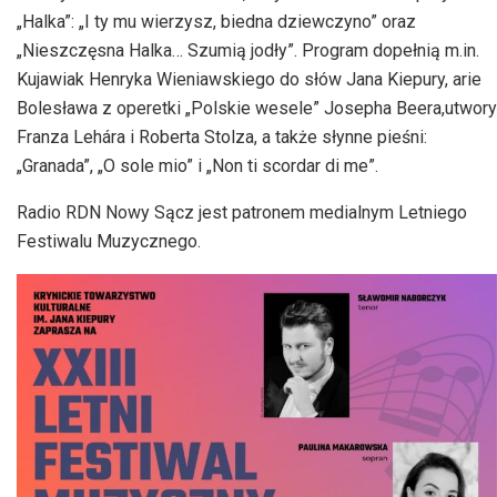
„Halka”: „I ty mu wierzysz, biedna dziewczyno” oraz
„Nieszczęsna Halka… Szumią jodły”. Program dopełnią m.in.
Kujawiak Henryka Wieniawskiego do słów Jana Kiepury, arie
Bolesława z operetki „Polskie wesele” Josepha Beera,utwory
Franza Lehára i Roberta Stolza, a także słynne pieśni:
„Granada”, „O sole mio” i „Non ti scordar di me”.
Radio
RDN
Nowy Sącz jest patronem medialnym Letniego
Festiwalu Muzycznego.