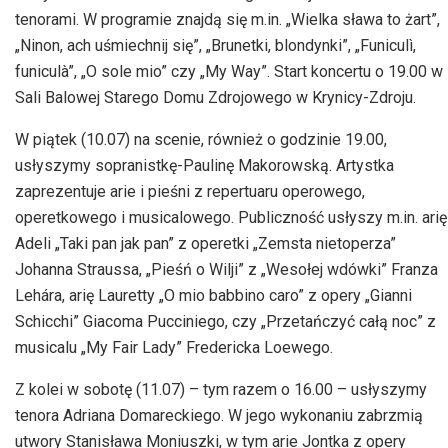
tenorami. W programie znajdą się m.in. „Wielka sława to żart”,
„
Ninon
, ach uśmiechnij się”, „Brunetki, blondynki”, „
Funiculì
,
funiculà
”, „O sole
mio
” czy „My
Way
”. Start koncertu o 19.00 w
Sali Balowej Starego Domu Zdrojowego w Krynicy-Zdroju.
W piątek (10.07) na scenie, również o godzinie 19.00,
usłyszymy sopranistkę-Paulinę
Makorowską.
Artystka
zaprezentuje arie i pieśni z repertuaru operowego,
operetkowego i musicalowego. Publiczność usłyszy m.in. arię
Adeli „Taki pan jak pan” z operetki „Zemsta nietoperza”
Johanna Straussa, „Pieśń o Wilji” z „Wesołej wdówki” Franza
Lehára, arię Lauretty „O mio babbino caro” z opery „Gianni
Schicchi” Giacoma Pucciniego, czy „Przetańczyć całą noc” z
musicalu „My Fair Lady” Fredericka Loewego.
Z kolei w sobotę (11.07) – tym razem o 16.00 – usłyszymy
tenora Adriana Domareckiego. W jego wykonaniu zabrzmią
utwory Stanisława Moniuszki, w tym arie Jontka z opery