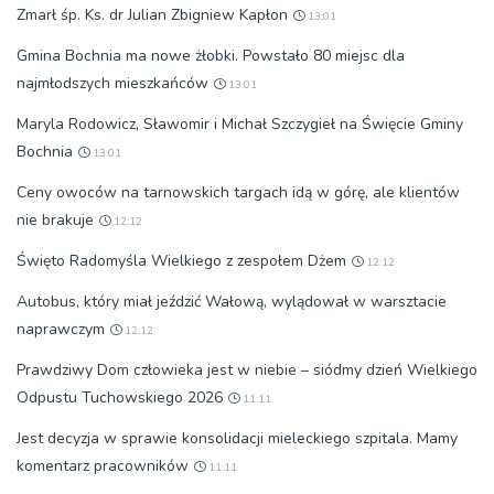
Zmarł śp. Ks. dr Julian Zbigniew Kapłon
13:01
Gmina Bochnia ma nowe żłobki. Powstało 80 miejsc dla
najmłodszych mieszkańców
13:01
Maryla Rodowicz, Sławomir i Michał Szczygieł na Święcie Gminy
Bochnia
13:01
Ceny owoców na tarnowskich targach idą w górę, ale klientów
nie brakuje
12:12
Święto Radomyśla Wielkiego z zespołem Dżem
12:12
Autobus, który miał jeździć Wałową, wylądował w warsztacie
naprawczym
12:12
Prawdziwy Dom człowieka jest w niebie – siódmy dzień Wielkiego
Odpustu Tuchowskiego 2026
11:11
Jest decyzja w sprawie konsolidacji mieleckiego szpitala. Mamy
komentarz pracowników
11:11