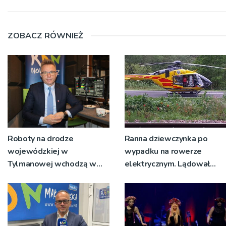
ZOBACZ RÓWNIEŻ
Roboty na drodze
Ranna dziewczynka po
wojewódzkiej w
wypadku na rowerze
Tylmanowej wchodzą w
elektrycznym. Lądował
nowy etap
śmigłowiec LPR