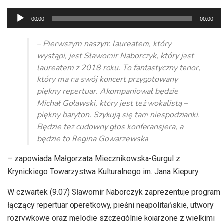
Odtwarzacz
00:00
00:00
plików
dźwiękowych
– Pierwszym naszym laureatem, który
wystąpi, jest Sławomir
Naborczyk
, który jest
laureatem z 2018 roku. To fantastyczny tenor,
który ma na swój koncert przygotowany
piękny repertuar. Akompaniował będzie
Michał Goławski, który jest też
wokalistą –
piękny
baryton. Szykują się tam niespodzianki.
Będzie też cudowny głos konferansjera, a
będzie to Regina
Gowarzewska
– zapowiada Małgorzata Miecznikowska-Gurgul z
Krynickiego Towarzystwa Kulturalnego im. Jana Kiepury.
W czwartek (9.07) Sławomir
Naborczyk
zaprezentuje program
łączący repertuar operetkowy, pieśni neapolitańskie, utwory
rozrywkowe oraz melodie szczególnie kojarzone z wielkimi