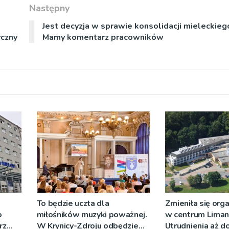
Następny
Jest decyzja w sprawie konsolidacji mieleckiego
yczny
Mamy komentarz pracowników
To będzie uczta dla
Zmieniła się orga
o
miłośników muzyki poważnej.
w centrum Liman
rz
W Krynicy-Zdroju odbędzie
Utrudnienia aż d