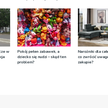
się XXIII Letni Festiwal
(14.07)
Muzyczny [PLAKAT]
cze w
Pokój pełen zabawek, a
Narożniki dla całe
cja
dziecko się nudzi – skąd ten
co zwrócić uwagę
problem?
zakupie?