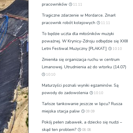
pracowników
11:11
Tragiczne zdarzenie w Mordarce. Zmarł
pracownik robót kolejowych
11:11
To będzie uczta dla miłośników muzyki
poważnej. W Krynicy-Zdroju odbędzie się XXIII
Letni Festiwal Muzyczny [PLAKAT]
10:10
Zmieniła się organizacja ruchu w centrum
Limanowej. Utrudnienia aż do wtorku (14.07)
10:10
Maturzyści poznali wyniki egzaminów. Są
powody do zadowolenia
10:10
Tańsze tankowanie jeszcze w lipcu? Rusza
miejska stacja paliw
09:09
Pokój pełen zabawek, a dziecko się nudzi –
skąd ten problem?
08:08