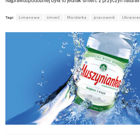
Najprawdopodobniej była to jednak śmierć z przyczyn natural
Tagi:
Limanowa
śmierć
Mordarka
pracownik
Ukrainie