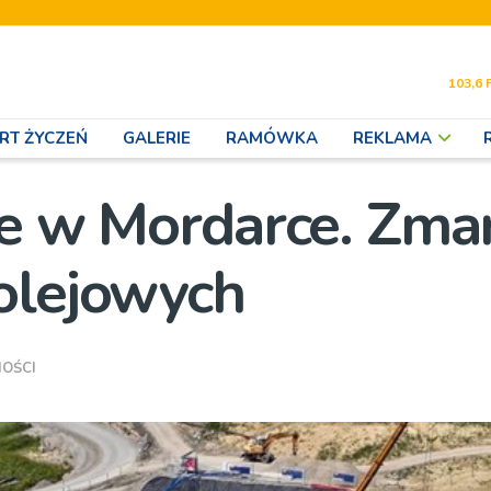
103,6 
RT ŻYCZEŃ
GALERIE
RAMÓWKA
REKLAMA
ie w Mordarce. Zmar
olejowych
OŚCI