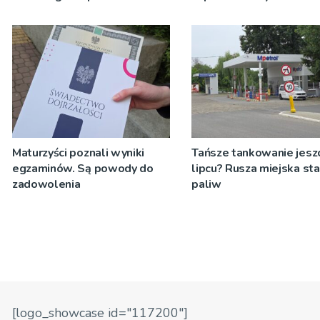
Tuchowskiego 2026
pracowników
Maturzyści poznali wyniki
Tańsze tankowanie jesz
egzaminów. Są powody do
lipcu? Rusza miejska sta
zadowolenia
paliw
[logo_showcase id="117200"]