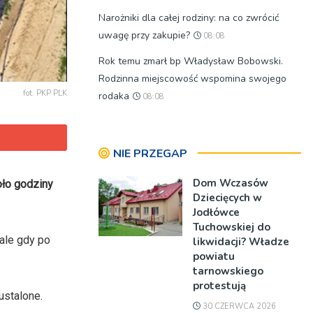
Narożniki dla całej rodziny: na co zwrócić
uwagę przy zakupie?
08:08
Rok temu zmarł bp Władysław Bobowski.
Rodzinna miejscowość wspomina swojego
fot. PKP PLK
rodaka
08:08
NIE PRZEGAP
Dom Wczasów
oło godziny
Dziecięcych w
Jodłówce
Tuchowskiej do
 ale gdy po
likwidacji? Władze
powiatu
tarnowskiego
protestują
ustalone.
30 CZERWCA 2026