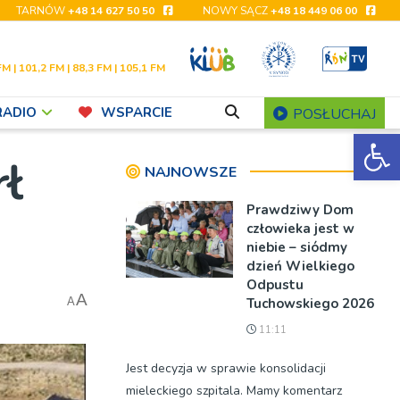
TARNÓW
+48 14 627 50 50
NOWY SĄCZ
+48 18 449 06 00
FM | 101,2 FM | 88,3 FM | 105,1 FM
RADIO
WSPARCIE
POSŁUCHAJ
Ot
ł
NAJNOWSZE
Prawdziwy Dom
człowieka jest w
niebie – siódmy
dzień Wielkiego
Odpustu
A
Tuchowskiego 2026
A
11:11
Jest decyzja w sprawie konsolidacji
mieleckiego szpitala. Mamy komentarz