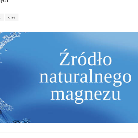
nych.
c
one