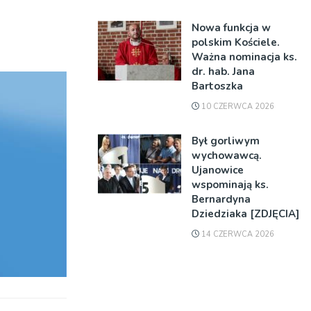
Nowa funkcja w
polskim Kościele.
Ważna nominacja ks.
dr. hab. Jana
Bartoszka
10 CZERWCA 2026
Był gorliwym
wychowawcą.
Ujanowice
wspominają ks.
Bernardyna
Dziedziaka [ZDJĘCIA]
14 CZERWCA 2026