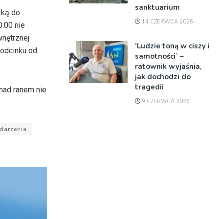
sanktuarium
zką do
14 CZERWCA 2026
:00 nie
wnętrznej
’Ludzie toną w ciszy i
 odcinku od
samotności’ –
ratownik wyjaśnia,
jak dochodzi do
tragedii
 nad ranem nie
9 CZERWCA 2026
darzenia