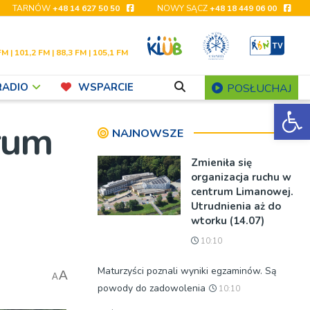
TARNÓW
+48 14 627 50 50
NOWY SĄCZ
+48 18 449 06 00
FM | 101,2 FM | 88,3 FM | 105,1 FM
RADIO
WSPARCIE
POSŁUCHAJ
Ot
trum
NAJNOWSZE
Zmieniła się
organizacja ruchu w
centrum Limanowej.
Utrudnienia aż do
wtorku (14.07)
10:10
Maturzyści poznali wyniki egzaminów. Są
A
A
powody do zadowolenia
10:10