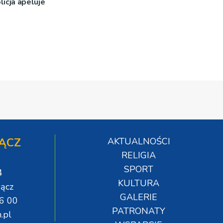
licja apeluje
ĄCZ
AKTUALNOŚCI
RELIGIA
SPORT
4
KULTURA
ącz
GALERIE
06 00
PATRONATY
.pl