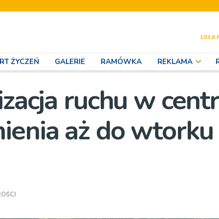
103,6 
RT ŻYCZEŃ
GALERIE
RAMÓWKA
REKLAMA
izacja ruchu w cen
ienia aż do wtorku
OŚCI