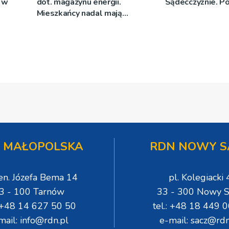
d w
dot. magazynu energii.
Sądecczyźnie. Po
Mieszkańcy nadal mają
obawy, planują pikietę przed
urzędem
 MAŁOPOLSKA
RDN NOWY S
gen. Józefa Bema 14
pl. Kolegiacki 
3 - 100 Tarnów
33 - 300 Nowy S
: +48 14 627 50 50
tel.: +48 18 449 
mail: info@rdn.pl
e-mail: sacz@rdn