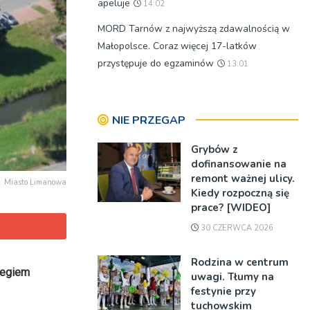
apeluje
14:02
MORD Tarnów z najwyższą zdawalnością w
Małopolsce. Coraz więcej 17-latków
przystępuje do egzaminów
13:01
NIE PRZEGAP
Grybów z
dofinansowanie na
remont ważnej ulicy.
t. Miasto Limanowa
Kiedy rozpoczną się
prace? [WIDEO]
30 CZERWCA 2026
Rodzina w centrum
iegiem
uwagi. Tłumy na
festynie przy
tuchowskim