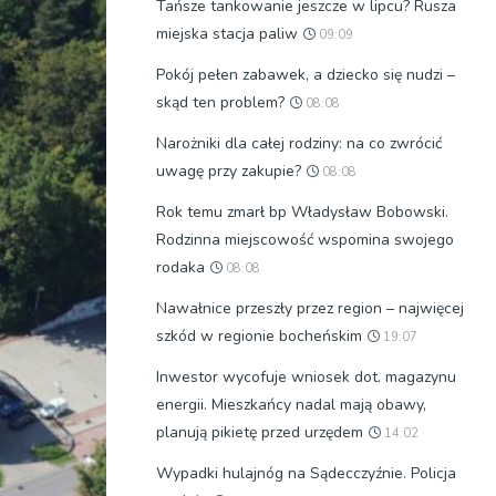
Tańsze tankowanie jeszcze w lipcu? Rusza
miejska stacja paliw
09:09
Pokój pełen zabawek, a dziecko się nudzi –
skąd ten problem?
08:08
Narożniki dla całej rodziny: na co zwrócić
uwagę przy zakupie?
08:08
Rok temu zmarł bp Władysław Bobowski.
Rodzinna miejscowość wspomina swojego
rodaka
08:08
Nawałnice przeszły przez region – najwięcej
szkód w regionie bocheńskim
19:07
Inwestor wycofuje wniosek dot. magazynu
energii. Mieszkańcy nadal mają obawy,
planują pikietę przed urzędem
14:02
Wypadki hulajnóg na Sądecczyźnie. Policja