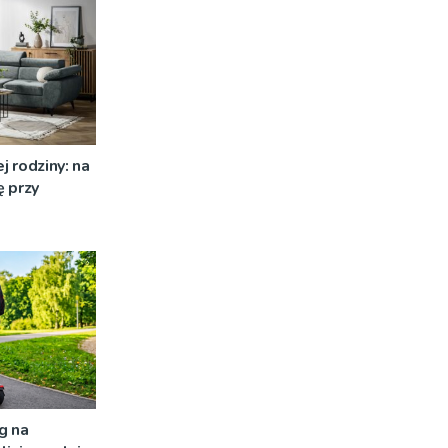
j rodziny: na
 przy
g na