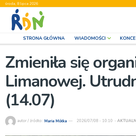
środa, 8 lipca 2026
STRONA GŁÓWNA
WIADOMOŚCI
KONCE
Zmieniła się organ
Limanowej. Utrudn
(14.07)
autor / źródło:
Maria Mółka
2026/07/08 - 10:10
-
AKTUALN