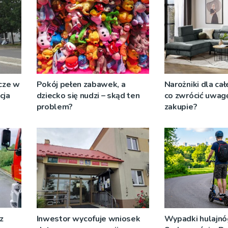
cze w
Pokój pełen zabawek, a
Narożniki dla całe
cja
dziecko się nudzi – skąd ten
co zwrócić uwagę
problem?
zakupie?
z
Inwestor wycofuje wniosek
Wypadki hulajnó